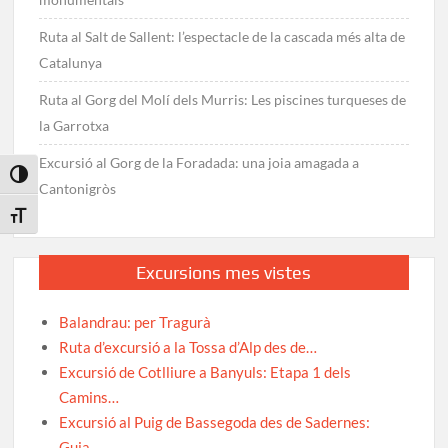
Ruta al Salt de Sallent: l’espectacle de la cascada més alta de
Catalunya
Ruta al Gorg del Molí dels Murris: Les piscines turqueses de
la Garrotxa
Excursió al Gorg de la Foradada: una joia amagada a
Toggle High Contrast
Cantonigròs
Toggle Font size
Excursions mes vistes
Balandrau: per Tragurà
Ruta d’excursió a la Tossa d’Alp des de…
Excursió de Cotlliure a Banyuls: Etapa 1 dels
Camins…
Excursió al Puig de Bassegoda des de Sadernes:
Guia…