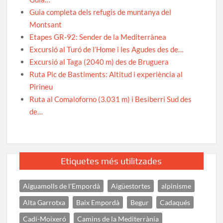
Guia completa dels refugis de muntanya del
Montsant
Etapes GR-92: Sender de la Mediterrànea
Excursió al Turó de l’Home i les Agudes des de…
Excursió al Taga (2040 m) des de Bruguera
Ruta Pic de Bastiments: Altitud i experiència al
Pirineu
Ruta al Comaloforno (3.031 m) i Besiberri Sud des
de…
Etiquetes més utilitzades
Aiguamolls de l'Empordà
Aigüestortes
alpinisme
Alta Garrotxa
Baix Empordà
Begur
Cadaqués
Cadí-Moixeró
Camins de la Mediterrània