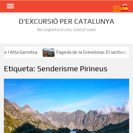
Skip
Search
to
content
D'EXCURSIÓ PER CATALUNYA
No importa el cim, sinó el camí
’Alta Garrotxa
Fageda de la Grevolosa: El santuari dels
Etiqueta:
Senderisme Pirineus