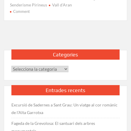
Senderisme Pirineus
Vall d'Aran
on
Comment
Carros
de
Foc
Etapa
3:
Restanca
Categories
–
Joan
Categories
Ventosa
i
Calvell
Entrades recents
Excursió de Sadernes a Sant Grau: Un viatge al cor romànic
de l’Alta Garrotxa
Fageda de la Grevolosa: El santuari dels arbres
monumentals