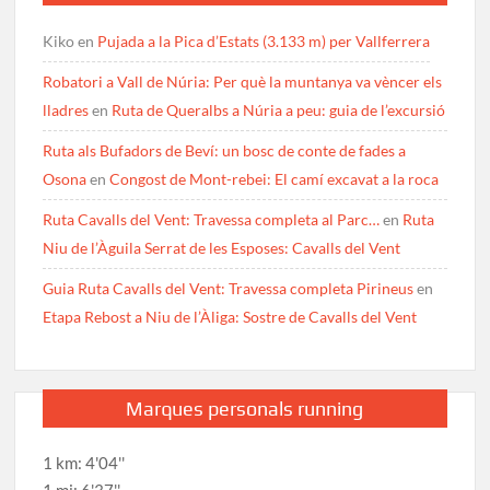
Kiko
en
Pujada a la Pica d’Estats (3.133 m) per Vallferrera
Robatori a Vall de Núria: Per què la muntanya va vèncer els
lladres
en
Ruta de Queralbs a Núria a peu: guia de l’excursió
Ruta als Bufadors de Beví: un bosc de conte de fades a
Osona
en
Congost de Mont-rebei: El camí excavat a la roca
Ruta Cavalls del Vent: Travessa completa al Parc…
en
Ruta
Niu de l’Àguila Serrat de les Esposes: Cavalls del Vent
Guia Ruta Cavalls del Vent: Travessa completa Pirineus
en
Etapa Rebost a Niu de l’Àliga: Sostre de Cavalls del Vent
Marques personals running
1 km: 4'04''
1 mi: 6'37''