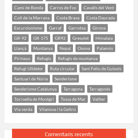
Camí de Ronda
Carros de Foc
Cavalls del Vent
Coll de la Marrana
Costa Brava
Costa Daurada
Excursionisme
Garraf
Garrotxa
Girona
GR-92
GR-175
GR92
Gresolet
Himalaia
Llançà
Muntanya
Nepal
Osona
Palamós
Pirineus
Refugis
Refugis de muntanya
Refugi Ulldeter
Ruta circular
Sant Feliu de Guíxols
Santuari de Núria
Senderisme
Senderisme Catalunya
Tarragona
Tarragonès
Torroella de Montgrí
Tossa de Mar
Vallter
Via verda
Vilanova i la Geltrú
Comentaris recents