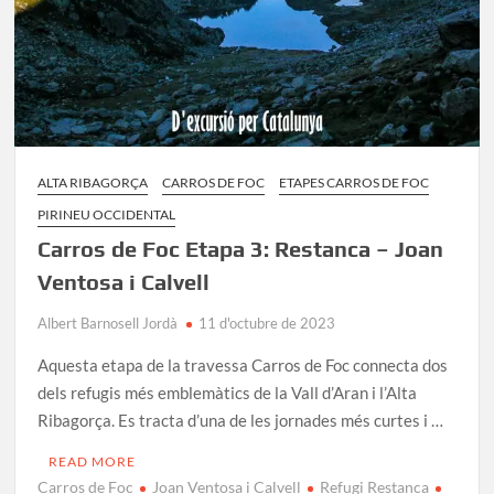
ALTA RIBAGORÇA
CARROS DE FOC
ETAPES CARROS DE FOC
PIRINEU OCCIDENTAL
Carros de Foc Etapa 3: Restanca – Joan
Ventosa i Calvell
Albert Barnosell Jordà
11 d'octubre de 2023
Aquesta etapa de la travessa Carros de Foc connecta dos
dels refugis més emblemàtics de la Vall d’Aran i l’Alta
Ribagorça. Es tracta d’una de les jornades més curtes i …
READ MORE
Carros de Foc
Joan Ventosa i Calvell
Refugi Restanca