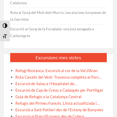
Catalunya
Ruta al Gorg del Molí dels Murris: Les piscines turqueses de
la Garrotxa
Toggle High Contrast
Excursió al Gorg de la Foradada: una joia amagada a
Cantonigròs
Toggle Font size
Excursions mes vistes
Refugi Restanca: Excursió al cor de la Val d’Aran
Ruta Cavalls del Vent: Travessa completa al Parc…
Excursió de Salou a l’Hospitalet de…
Excursió de Cap de Creus a Cadaqués per Portlligat
Guia de Refugis a la Catalunya Central
Refugis del Pirineu francès: Llista actualitzada i…
Excursió a Sant Patllari des de l’Estany de Banyoles
Excursió al Puig d’Esquers des de Colera