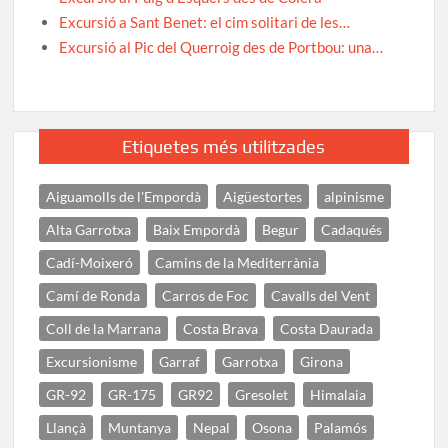
Excursió a Sant Benet: el cim solitari de les…
Excursió al Pic del Querroig des de Portbou: una…
Etiquetes més utilitzades
Aiguamolls de l'Empordà
Aigüestortes
alpinisme
Alta Garrotxa
Baix Empordà
Begur
Cadaqués
Cadí-Moixeró
Camins de la Mediterrània
Camí de Ronda
Carros de Foc
Cavalls del Vent
Coll de la Marrana
Costa Brava
Costa Daurada
Excursionisme
Garraf
Garrotxa
Girona
GR-92
GR-175
GR92
Gresolet
Himalaia
Llançà
Muntanya
Nepal
Osona
Palamós