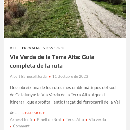
BTT
TERRA ALTA
VIES VERDES
Via Verda de la Terra Alta: Guia
completa de la ruta
Albert Barnosell Jordà
11 d'octubre de 2023
Descobreix una de les rutes més emblemàtiques del sud
de Catalunya: la Via Verda de la Terra Alta. Aquest
itinerari, que aprofita l’antic traçat del ferrocarril de la Val
de …
READ MORE
Arnés-Lledó
Pinell de Brai
Terra Alta
Via verda
on
Comment