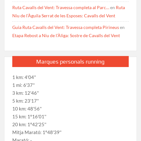
Ruta Cavalls del Vent: Travessa completa al Parc…
en
Ruta
Niu de l’Àguila Serrat de les Esposes: Cavalls del Vent
Guia Ruta Cavalls del Vent: Travessa completa Pirineus
en
Etapa Rebost a Niu de l’Àliga: Sostre de Cavalls del Vent
Marques personals running
1 km: 4'04''
1 mi: 6'37''
3 km: 12'46''
5 km: 23'17''
10 km: 48'56''
15 km: 1º16'01''
20 km: 1º42'25''
Mitja Marató: 1º48'39''
Marató: -