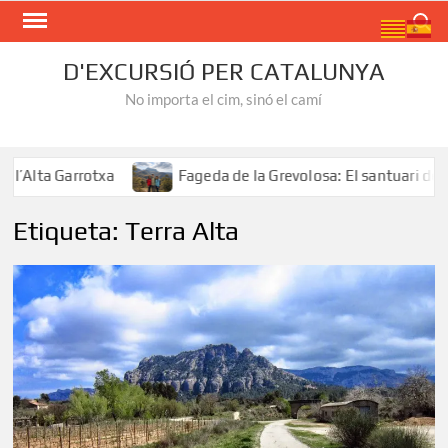
Skip
Search
to
content
D'EXCURSIÓ PER CATALUNYA
No importa el cim, sinó el camí
Alta Garrotxa
Fageda de la Grevolosa: El santuari dels 
Etiqueta:
Terra Alta