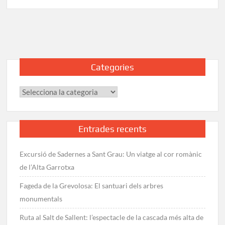
Via
Verda
de
la
Terra
Alta:
Categories
Guia
completa
Categories
de
la
ruta
Entrades recents
Excursió de Sadernes a Sant Grau: Un viatge al cor romànic
de l’Alta Garrotxa
Fageda de la Grevolosa: El santuari dels arbres
monumentals
Ruta al Salt de Sallent: l’espectacle de la cascada més alta de