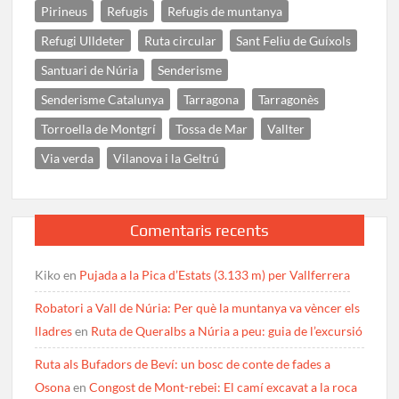
Pirineus
Refugis
Refugis de muntanya
Refugi Ulldeter
Ruta circular
Sant Feliu de Guíxols
Santuari de Núria
Senderisme
Senderisme Catalunya
Tarragona
Tarragonès
Torroella de Montgrí
Tossa de Mar
Vallter
Via verda
Vilanova i la Geltrú
Comentaris recents
Kiko
en
Pujada a la Pica d’Estats (3.133 m) per Vallferrera
Robatori a Vall de Núria: Per què la muntanya va vèncer els
lladres
en
Ruta de Queralbs a Núria a peu: guia de l’excursió
Ruta als Bufadors de Beví: un bosc de conte de fades a
Osona
en
Congost de Mont-rebei: El camí excavat a la roca