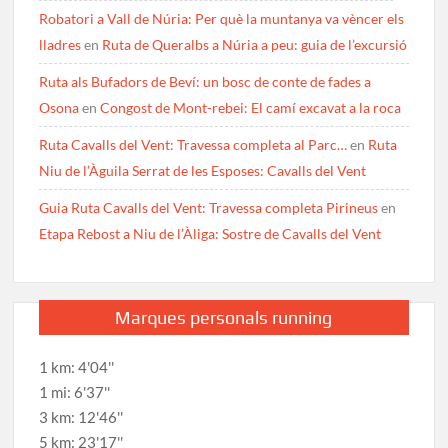
Robatori a Vall de Núria: Per què la muntanya va vèncer els
lladres
en
Ruta de Queralbs a Núria a peu: guia de l’excursió
Ruta als Bufadors de Beví: un bosc de conte de fades a
Osona
en
Congost de Mont-rebei: El camí excavat a la roca
Ruta Cavalls del Vent: Travessa completa al Parc…
en
Ruta
Niu de l’Àguila Serrat de les Esposes: Cavalls del Vent
Guia Ruta Cavalls del Vent: Travessa completa Pirineus
en
Etapa Rebost a Niu de l’Àliga: Sostre de Cavalls del Vent
Marques personals running
1 km: 4'04''
1 mi: 6'37''
3 km: 12'46''
5 km: 23'17''