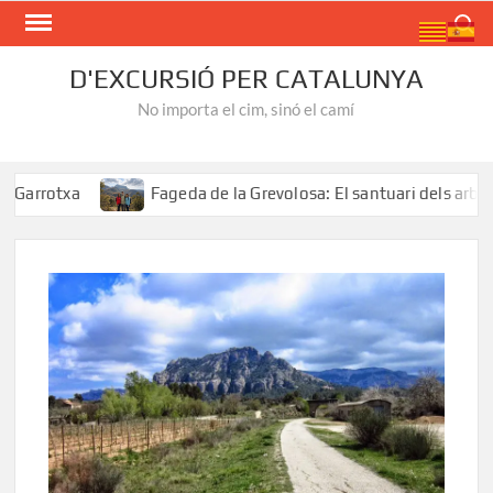
Skip
Search
to
content
D'EXCURSIÓ PER CATALUNYA
No importa el cim, sinó el camí
txa
Fageda de la Grevolosa: El santuari dels arbres mon