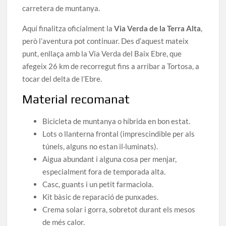
carretera de muntanya.
Aquí finalitza oficialment la
Via Verda de la Terra Alta
,
però l’aventura pot continuar. Des d’aquest mateix
punt, enllaça amb la Via Verda del Baix Ebre, que
afegeix 26 km de recorregut fins a arribar a Tortosa, a
tocar del delta de l’Ebre.
Material recomanat
Bicicleta de muntanya o híbrida en bon estat.
Lots o llanterna frontal (imprescindible per als
túnels, alguns no estan il·luminats).
Aigua abundant i alguna cosa per menjar,
especialment fora de temporada alta.
Casc, guants i un petit farmaciola.
Kit bàsic de reparació de punxades.
Crema solar i gorra, sobretot durant els mesos
de més calor.