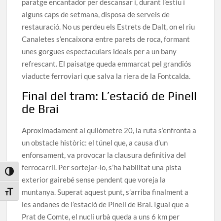
paratge encantador per descansar i, durant l’estiu i
alguns caps de setmana, disposa de serveis de
restauració. No us perdeu els Estrets de Dalt, on el riu
Canaletes s’encaixona entre parets de roca, formant
unes gorgues espectaculars ideals per a un bany
refrescant. El paisatge queda emmarcat pel grandiós
viaducte ferroviari que salva la riera de la Fontcalda.
Final del tram: L’estació de Pinell
de Brai
Aproximadament al quilòmetre 20, la ruta s’enfronta a
un obstacle històric: el túnel que, a causa d’un
enfonsament, va provocar la clausura definitiva del
ferrocarril. Per sortejar-lo, s’ha habilitat una pista
Toggle High Contrast
exterior gairebé sense pendent que voreja la
muntanya. Superat aquest punt, s’arriba finalment a
Toggle Font size
les andanes de l’estació de Pinell de Brai. Igual que a
Prat de Comte, el nucli urbà queda a uns 6 km per