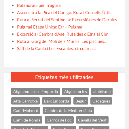
Balandrau: per Tragurà
Ascensió a la Pica del Canigó: Ruta i Consells Útils
Ruta al Serrat del Sentinella: Excursió des de Darnius
Puigmal Etapa Única: Err – Puigmal
Excursió al Cambra d’Ase: Ruta des d’Eina al Cim
Ruta al Gorg del Molí dels Murris: Les piscines…
Salt de la Caula i Les Escaules: circular a…
Etiquetes més utilitzades
Aiguamolls de l'Empordà
Aigüestortes
alpinisme
Alta Garrotxa
Baix Empordà
Begur
Cadaqués
Cadí-Moixeró
Camins de la Mediterrània
Camí de Ronda
Carros de Foc
Cavalls del Vent