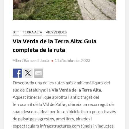
BTT
TERRA ALTA
VIES VERDES
Via Verda de la Terra Alta: Guia
completa de la ruta
Albert Barnosell Jordà
11 d'octubre de 2023
Descobreix una de les rutes més emblemàtiques del
sud de Catalunya: la
Via Verda de la Terra Alta
.
Aquest itinerari, que aprofita l’antic traçat del
ferrocarril de la Val de Zafán, ofereix un recorregut de
suau descens, ideal per fer en bicicleta o a peu, a través
de paisatges agrestos, ametllers, pinedes i
espectaculars infraestructures com túnels i viaductes