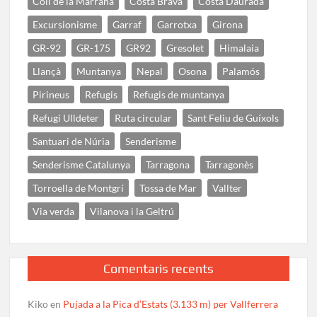
Coll de la Marrana
Costa Brava
Costa Daurada
Excursionisme
Garraf
Garrotxa
Girona
GR-92
GR-175
GR92
Gresolet
Himalaia
Llançà
Muntanya
Nepal
Osona
Palamós
Pirineus
Refugis
Refugis de muntanya
Refugi Ulldeter
Ruta circular
Sant Feliu de Guíxols
Santuari de Núria
Senderisme
Senderisme Catalunya
Tarragona
Tarragonès
Torroella de Montgrí
Tossa de Mar
Vallter
Via verda
Vilanova i la Geltrú
Comentaris recents
Kiko
en
Pujada a la Pica d’Estats (3.133 m) per Vallferrera