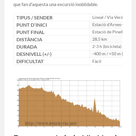
que fan d’aquesta una excursió inoblidable.
TIPUS / SENDER
Lineal / Via Verda
PUNT D’INICI
Estació d’Arnes-Lledó
PUNT FINAL
Estació de Pinell de Bra
DISTÀNCIA
28,5 km
DURADA
2-3 h (bicicleta) / 6-7 h
DESNIVELL (+/-)
-400 m / +50 m (aprox.
DIFICULTAT
Fàcil