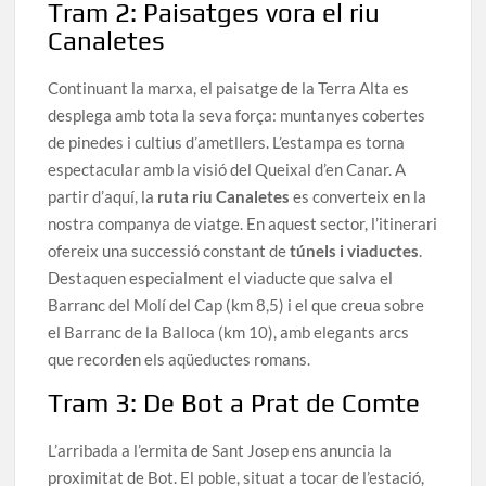
Tram 2: Paisatges vora el riu
Canaletes
Continuant la marxa, el paisatge de la Terra Alta es
desplega amb tota la seva força: muntanyes cobertes
de pinedes i cultius d’ametllers. L’estampa es torna
espectacular amb la visió del Queixal d’en Canar. A
partir d’aquí, la
ruta riu Canaletes
es converteix en la
nostra companya de viatge. En aquest sector, l’itinerari
ofereix una successió constant de
túnels i viaductes
.
Destaquen especialment el viaducte que salva el
Barranc del Molí del Cap (km 8,5) i el que creua sobre
el Barranc de la Balloca (km 10), amb elegants arcs
que recorden els aqüeductes romans.
Tram 3: De Bot a Prat de Comte
L’arribada a l’ermita de Sant Josep ens anuncia la
proximitat de Bot. El poble, situat a tocar de l’estació,