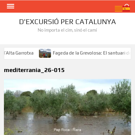
Skip
Search
to
content
D'EXCURSIÓ PER CATALUNYA
No importa el cim, sinó el camí
Alta Garrotxa
Fageda de la Grevolosa: El santuari dels a
mediterrania_26-015