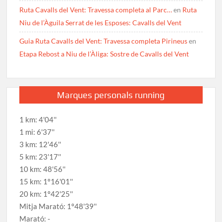
Ruta Cavalls del Vent: Travessa completa al Parc…
en
Ruta
Niu de l’Àguila Serrat de les Esposes: Cavalls del Vent
Guia Ruta Cavalls del Vent: Travessa completa Pirineus
en
Etapa Rebost a Niu de l’Àliga: Sostre de Cavalls del Vent
Marques personals running
1 km: 4'04''
1 mi: 6'37''
3 km: 12'46''
5 km: 23'17''
10 km: 48'56''
15 km: 1º16'01''
20 km: 1º42'25''
Mitja Marató: 1º48'39''
Marató: -