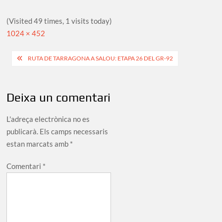
(Visited 49 times, 1 visits today)
Full
1024 × 452
size
Navegació
RUTA DE TARRAGONA A SALOU: ETAPA 26 DEL GR-92
d'entrades
Deixa un comentari
L'adreça electrònica no es
publicarà.
Els camps necessaris
estan marcats amb
*
Comentari
*