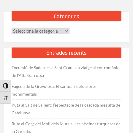
Categories
Categories
Entrades recents
Excursió de Sadernes a Sant Grau: Un viatge al cor romànic
de l’Alta Garrotxa
Fageda de la Grevolosa: El santuari dels arbres
Toggle High Contrast
monumentals
Toggle Font size
Ruta al Salt de Sallent: l’espectacle de la cascada més alta de
Catalunya
Ruta al Gorg del Molí dels Murris: Les piscines turqueses de
la Garrotxa