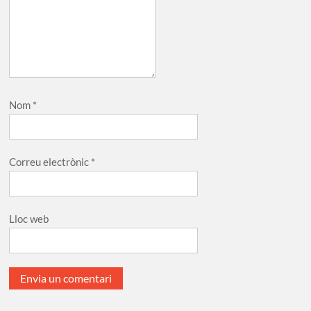
Nom
*
Correu electrònic
*
Lloc web