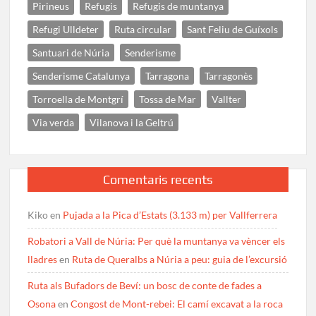
Pirineus
Refugis
Refugis de muntanya
Refugi Ulldeter
Ruta circular
Sant Feliu de Guíxols
Santuari de Núria
Senderisme
Senderisme Catalunya
Tarragona
Tarragonès
Torroella de Montgrí
Tossa de Mar
Vallter
Via verda
Vilanova i la Geltrú
Comentaris recents
Kiko
en
Pujada a la Pica d’Estats (3.133 m) per Vallferrera
Robatori a Vall de Núria: Per què la muntanya va vèncer els
lladres
en
Ruta de Queralbs a Núria a peu: guia de l’excursió
Ruta als Bufadors de Beví: un bosc de conte de fades a
Osona
en
Congost de Mont-rebei: El camí excavat a la roca