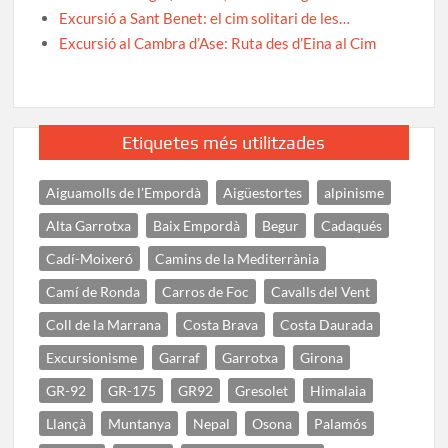
Excursió a Sant Benet: el cim solitari de les…
Excursió al Cambra d’Ase: Ruta des d’Eina al Cim
Etiquetes més utilitzades
Aiguamolls de l'Empordà
Aigüestortes
alpinisme
Alta Garrotxa
Baix Empordà
Begur
Cadaqués
Cadí-Moixeró
Camins de la Mediterrània
Camí de Ronda
Carros de Foc
Cavalls del Vent
Coll de la Marrana
Costa Brava
Costa Daurada
Excursionisme
Garraf
Garrotxa
Girona
GR-92
GR-175
GR92
Gresolet
Himalaia
Llançà
Muntanya
Nepal
Osona
Palamós