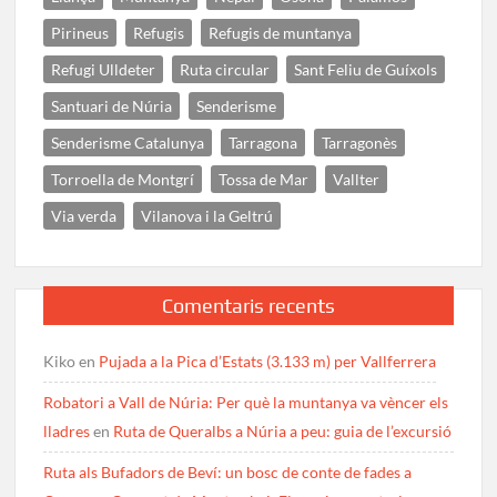
Pirineus
Refugis
Refugis de muntanya
Refugi Ulldeter
Ruta circular
Sant Feliu de Guíxols
Santuari de Núria
Senderisme
Senderisme Catalunya
Tarragona
Tarragonès
Torroella de Montgrí
Tossa de Mar
Vallter
Via verda
Vilanova i la Geltrú
Comentaris recents
Kiko
en
Pujada a la Pica d’Estats (3.133 m) per Vallferrera
Robatori a Vall de Núria: Per què la muntanya va vèncer els
lladres
en
Ruta de Queralbs a Núria a peu: guia de l’excursió
Ruta als Bufadors de Beví: un bosc de conte de fades a