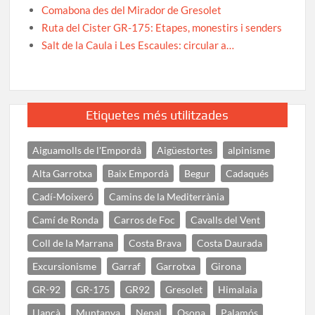
Comabona des del Mirador de Gresolet
Ruta del Cister GR-175: Etapes, monestirs i senders
Salt de la Caula i Les Escaules: circular a…
Etiquetes més utilitzades
Aiguamolls de l'Empordà
Aigüestortes
alpinisme
Alta Garrotxa
Baix Empordà
Begur
Cadaqués
Cadí-Moixeró
Camins de la Mediterrània
Camí de Ronda
Carros de Foc
Cavalls del Vent
Coll de la Marrana
Costa Brava
Costa Daurada
Excursionisme
Garraf
Garrotxa
Girona
GR-92
GR-175
GR92
Gresolet
Himalaia
Llançà
Muntanya
Nepal
Osona
Palamós