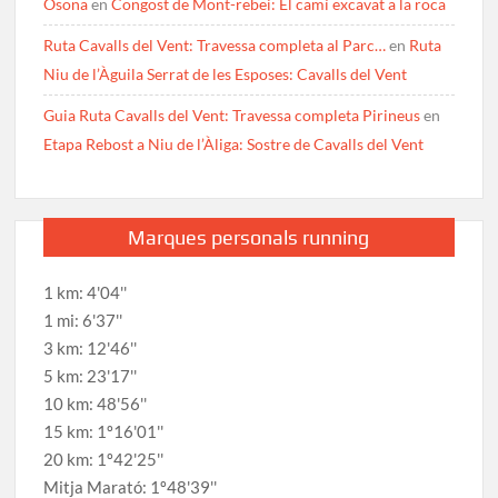
Osona
en
Congost de Mont-rebei: El camí excavat a la roca
Ruta Cavalls del Vent: Travessa completa al Parc…
en
Ruta
Niu de l’Àguila Serrat de les Esposes: Cavalls del Vent
Guia Ruta Cavalls del Vent: Travessa completa Pirineus
en
Etapa Rebost a Niu de l’Àliga: Sostre de Cavalls del Vent
Marques personals running
1 km: 4'04''
1 mi: 6'37''
3 km: 12'46''
5 km: 23'17''
10 km: 48'56''
15 km: 1º16'01''
20 km: 1º42'25''
Mitja Marató: 1º48'39''