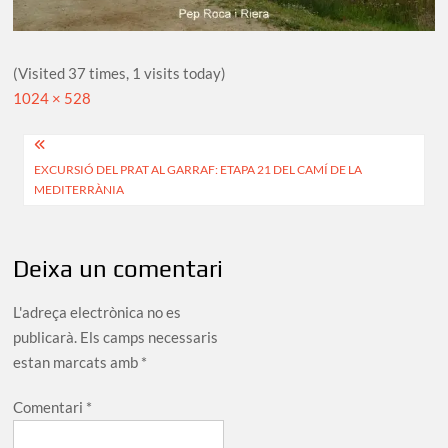
(Visited 37 times, 1 visits today)
Full
1024 × 528
size
Navegació
EXCURSIÓ DEL PRAT AL GARRAF: ETAPA 21 DEL CAMÍ DE LA
d'entrades
MEDITERRÀNIA
Deixa un comentari
L'adreça electrònica no es
publicarà.
Els camps necessaris
estan marcats amb
*
Comentari
*