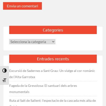
Categories
Categories
Entrades recents
Excursió de Sadernes a Sant Grau: Un viatge al cor romànic
Toggle High Contrast
de l’Alta Garrotxa
Toggle Font size
Fageda de la Grevolosa: El santuari dels arbres
monumentals
Ruta al Salt de Sallent: l’espectacle de la cascada més alta de