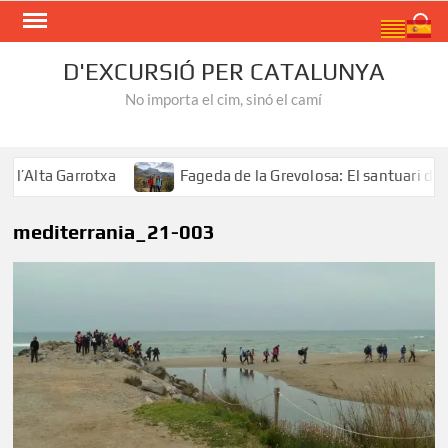
Skip
Search
to
content
D'EXCURSIÓ PER CATALUNYA
No importa el cim, sinó el camí
Alta Garrotxa
Fageda de la Grevolosa: El santuari dels 
mediterrania_21-003