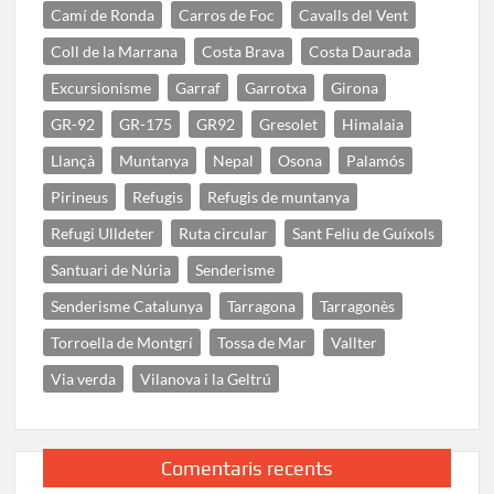
Camí de Ronda
Carros de Foc
Cavalls del Vent
Coll de la Marrana
Costa Brava
Costa Daurada
Excursionisme
Garraf
Garrotxa
Girona
GR-92
GR-175
GR92
Gresolet
Himalaia
Llançà
Muntanya
Nepal
Osona
Palamós
Pirineus
Refugis
Refugis de muntanya
Refugi Ulldeter
Ruta circular
Sant Feliu de Guíxols
Santuari de Núria
Senderisme
Senderisme Catalunya
Tarragona
Tarragonès
Torroella de Montgrí
Tossa de Mar
Vallter
Via verda
Vilanova i la Geltrú
Comentaris recents