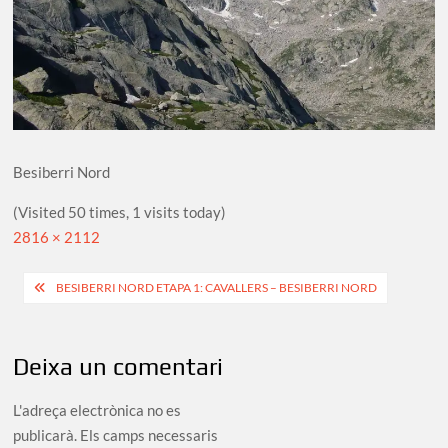
Besiberri Nord
(Visited 50 times, 1 visits today)
Full
2816 × 2112
size
Navegació
BESIBERRI NORD ETAPA 1: CAVALLERS – BESIBERRI NORD
d'entrades
Deixa un comentari
L'adreça electrònica no es
publicarà.
Els camps necessaris