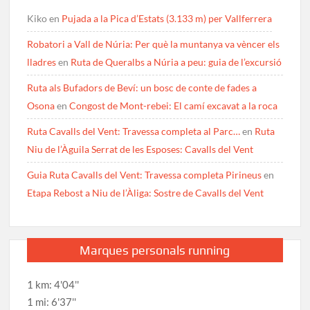
Kiko
en
Pujada a la Pica d’Estats (3.133 m) per Vallferrera
Robatori a Vall de Núria: Per què la muntanya va vèncer els
lladres
en
Ruta de Queralbs a Núria a peu: guia de l’excursió
Ruta als Bufadors de Beví: un bosc de conte de fades a
Osona
en
Congost de Mont-rebei: El camí excavat a la roca
Ruta Cavalls del Vent: Travessa completa al Parc…
en
Ruta
Niu de l’Àguila Serrat de les Esposes: Cavalls del Vent
Guia Ruta Cavalls del Vent: Travessa completa Pirineus
en
Etapa Rebost a Niu de l’Àliga: Sostre de Cavalls del Vent
Marques personals running
1 km: 4'04''
1 mi: 6'37''