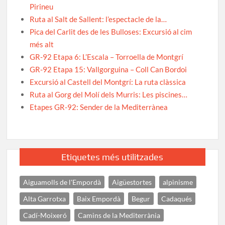
Pirineu
Ruta al Salt de Sallent: l’espectacle de la…
Pica del Carlit des de les Bulloses: Excursió al cim
més alt
GR-92 Etapa 6: L’Escala – Torroella de Montgrí
GR-92 Etapa 15: Vallgorguina – Coll Can Bordoi
Excursió al Castell del Montgrí: La ruta clàssica
Ruta al Gorg del Molí dels Murris: Les piscines…
Etapes GR-92: Sender de la Mediterrànea
Etiquetes més utilitzades
Aiguamolls de l'Empordà
Aigüestortes
alpinisme
Alta Garrotxa
Baix Empordà
Begur
Cadaqués
Cadí-Moixeró
Camins de la Mediterrània