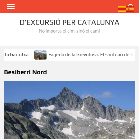
Skip
Search
to
content
D'EXCURSIÓ PER CATALUNYA
No importa el cim, sinó el camí
a Garrotxa
Fageda de la Grevolosa: El santuari dels arbr
Besiberri Nord