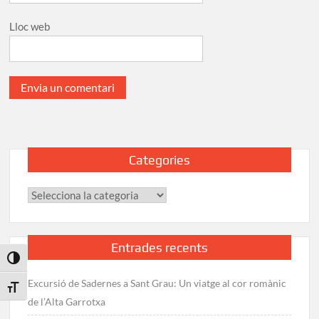
Lloc web
Categories
Categories
Entrades recents
Toggle High Contrast
Excursió de Sadernes a Sant Grau: Un viatge al cor romànic
Toggle Font size
de l’Alta Garrotxa