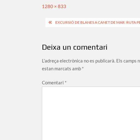
Full
1280 × 833
size
Navegació
EXCURSIÓ DE BLANES A CANET DE MAR: RUTA P
d'entrades
Deixa un comentari
L'adreça electrònica no es publicarà.
Els camps 
estan marcats amb
*
Comentari
*