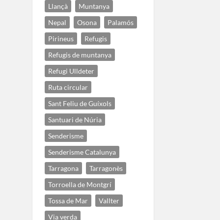
Llançà
Muntanya
Nepal
Osona
Palamós
Pirineus
Refugis
Refugis de muntanya
Refugi Ulldeter
Ruta circular
Sant Feliu de Guíxols
Santuari de Núria
Senderisme
Senderisme Catalunya
Tarragona
Tarragonès
Torroella de Montgrí
Tossa de Mar
Vallter
Via verda