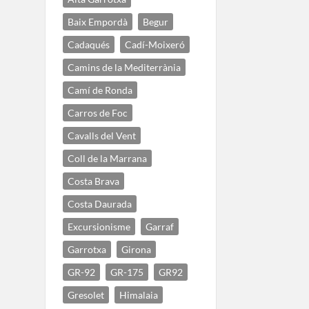
Baix Empordà
Begur
Cadaqués
Cadí-Moixeró
Camins de la Mediterrània
Camí de Ronda
Carros de Foc
Cavalls del Vent
Coll de la Marrana
Costa Brava
Costa Daurada
Excursionisme
Garraf
Garrotxa
Girona
GR-92
GR-175
GR92
Gresolet
Himalaia