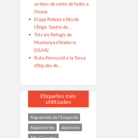
un bosc de conte de fades a
Osona
Etapa Rebost a Niu de
l’Àliga: Sostre de…
Tots els Refugis de
Muntanya d’Andorra
[GUIA]
Ruta d’excursió a la Tossa
d’Alp des de…
Etiquetes més
utilitzades
Aiguamolls de l'Empordà
Aigüestortes
alpinisme
Alta Garrotxa