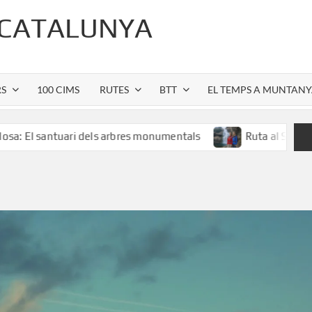
 CATALUNYA
RS
100 CIMS
RUTES
BTT
EL TEMPS A MUNTAN
tuari dels arbres monumentals
Ruta al Salt de Sallent: l’