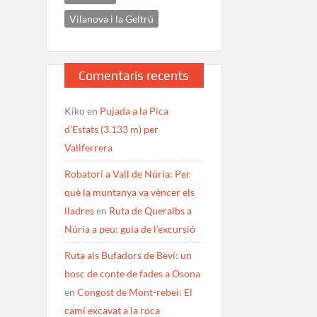
Vilanova i la Geltrú
Comentaris recents
Kiko
en
Pujada a la Pica
d’Estats (3.133 m) per
Vallferrera
Robatori a Vall de Núria: Per
què la muntanya va vèncer els
lladres
en
Ruta de Queralbs a
Núria a peu: guia de l’excursió
Ruta als Bufadors de Beví: un
bosc de conte de fades a Osona
en
Congost de Mont-rebei: El
camí excavat a la roca