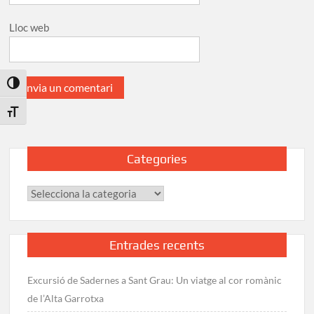
Lloc web
Toggle High Contrast
Toggle Font size
Categories
Categories
Entrades recents
Excursió de Sadernes a Sant Grau: Un viatge al cor romànic
de l’Alta Garrotxa