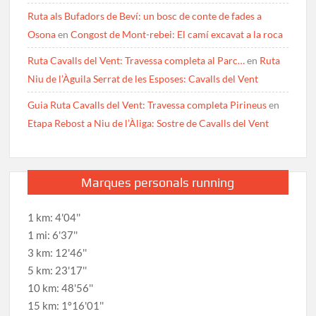
Ruta als Bufadors de Beví: un bosc de conte de fades a
Osona
en
Congost de Mont-rebei: El camí excavat a la roca
Ruta Cavalls del Vent: Travessa completa al Parc…
en
Ruta
Niu de l’Àguila Serrat de les Esposes: Cavalls del Vent
Guia Ruta Cavalls del Vent: Travessa completa Pirineus
en
Etapa Rebost a Niu de l’Àliga: Sostre de Cavalls del Vent
Marques personals running
1 km: 4'04''
1 mi: 6'37''
3 km: 12'46''
5 km: 23'17''
10 km: 48'56''
15 km: 1º16'01''