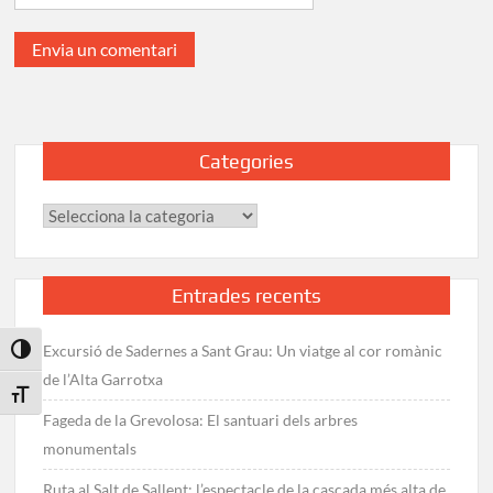
Categories
Categories
Entrades recents
Excursió de Sadernes a Sant Grau: Un viatge al cor romànic
Toggle High Contrast
de l’Alta Garrotxa
Toggle Font size
Fageda de la Grevolosa: El santuari dels arbres
monumentals
Ruta al Salt de Sallent: l’espectacle de la cascada més alta de