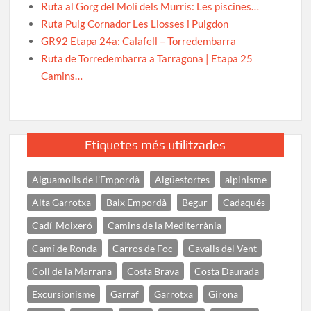
Ruta al Gorg del Molí dels Murris: Les piscines…
Ruta Puig Cornador Les Llosses i Puigdon
GR92 Etapa 24a: Calafell – Torredembarra
Ruta de Torredembarra a Tarragona | Etapa 25
Camins…
Etiquetes més utilitzades
Aiguamolls de l'Empordà
Aigüestortes
alpinisme
Alta Garrotxa
Baix Empordà
Begur
Cadaqués
Cadí-Moixeró
Camins de la Mediterrània
Camí de Ronda
Carros de Foc
Cavalls del Vent
Coll de la Marrana
Costa Brava
Costa Daurada
Excursionisme
Garraf
Garrotxa
Girona