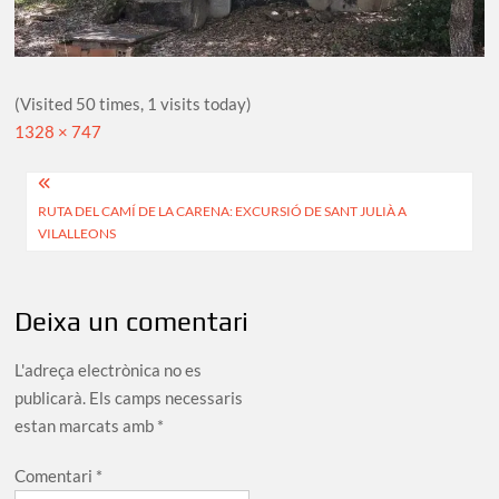
(Visited 50 times, 1 visits today)
Full
1328 × 747
size
Navegació
RUTA DEL CAMÍ DE LA CARENA: EXCURSIÓ DE SANT JULIÀ A
d'entrades
VILALLEONS
Deixa un comentari
L'adreça electrònica no es
publicarà.
Els camps necessaris
estan marcats amb
*
Comentari
*