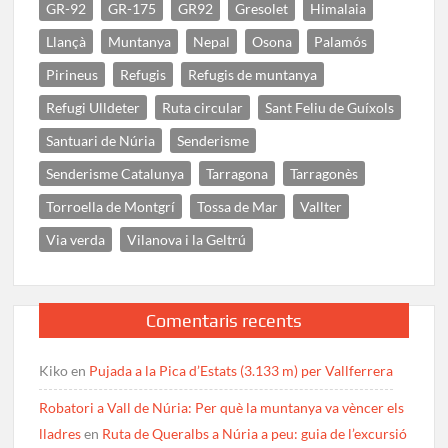
GR-92
GR-175
GR92
Gresolet
Himalaia
Llançà
Muntanya
Nepal
Osona
Palamós
Pirineus
Refugis
Refugis de muntanya
Refugi Ulldeter
Ruta circular
Sant Feliu de Guíxols
Santuari de Núria
Senderisme
Senderisme Catalunya
Tarragona
Tarragonès
Torroella de Montgrí
Tossa de Mar
Vallter
Via verda
Vilanova i la Geltrú
Comentaris recents
Kiko
en
Pujada a la Pica d’Estats (3.133 m) per Vallferrera
Robatori a Vall de Núria: Per què la muntanya va vèncer els
lladres
en
Ruta de Queralbs a Núria a peu: guia de l’excursió