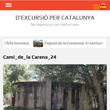
Skip
Search
to
content
D'EXCURSIÓ PER CATALUNYA
No importa el cim, sinó el camí
Alta Garrotxa
Fageda de la Grevolosa: El santuari dels 
Camí_de_la Carena_24