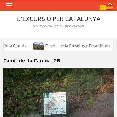
Skip
Search
to
content
D'EXCURSIÓ PER CATALUNYA
No importa el cim, sinó el camí
lta Garrotxa
Fageda de la Grevolosa: El santuari dels a
Camí_de_la Carena_26