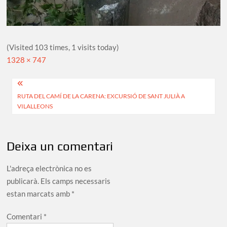
(Visited 103 times, 1 visits today)
Full
1328 × 747
size
Navegació
RUTA DEL CAMÍ DE LA CARENA: EXCURSIÓ DE SANT JULIÀ A
d'entrades
VILALLEONS
Deixa un comentari
L'adreça electrònica no es
publicarà.
Els camps necessaris
estan marcats amb
*
Comentari
*