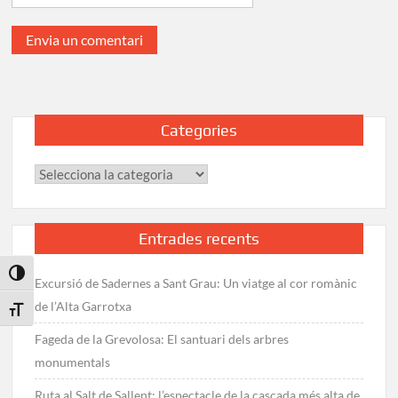
Categories
Categories
Entrades recents
Toggle High Contrast
Excursió de Sadernes a Sant Grau: Un viatge al cor romànic
de l’Alta Garrotxa
Toggle Font size
Fageda de la Grevolosa: El santuari dels arbres
monumentals
Ruta al Salt de Sallent: l’espectacle de la cascada més alta de