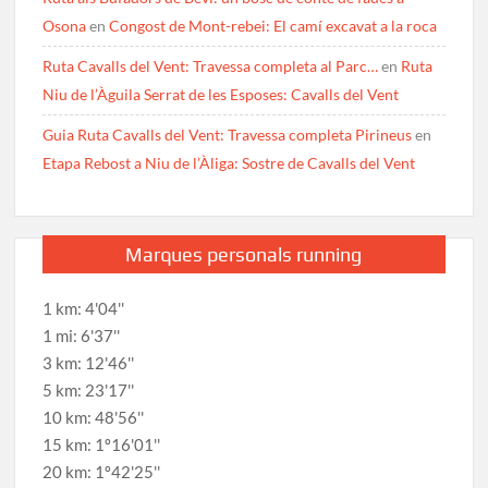
Osona
en
Congost de Mont-rebei: El camí excavat a la roca
Ruta Cavalls del Vent: Travessa completa al Parc…
en
Ruta
Niu de l’Àguila Serrat de les Esposes: Cavalls del Vent
Guia Ruta Cavalls del Vent: Travessa completa Pirineus
en
Etapa Rebost a Niu de l’Àliga: Sostre de Cavalls del Vent
Marques personals running
1 km: 4'04''
1 mi: 6'37''
3 km: 12'46''
5 km: 23'17''
10 km: 48'56''
15 km: 1º16'01''
20 km: 1º42'25''