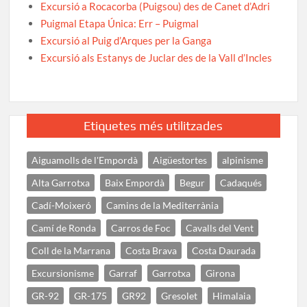
Excursió a Rocacorba (Puigsou) des de Canet d’Adri
Puigmal Etapa Única: Err – Puigmal
Excursió al Puig d’Arques per la Ganga
Excursió als Estanys de Juclar des de la Vall d’Incles
Etiquetes més utilitzades
Aiguamolls de l'Empordà
Aigüestortes
alpinisme
Alta Garrotxa
Baix Empordà
Begur
Cadaqués
Cadí-Moixeró
Camins de la Mediterrània
Camí de Ronda
Carros de Foc
Cavalls del Vent
Coll de la Marrana
Costa Brava
Costa Daurada
Excursionisme
Garraf
Garrotxa
Girona
GR-92
GR-175
GR92
Gresolet
Himalaia