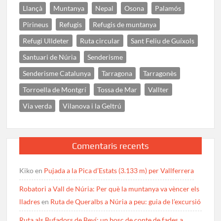
Llançà
Muntanya
Nepal
Osona
Palamós
Pirineus
Refugis
Refugis de muntanya
Refugi Ulldeter
Ruta circular
Sant Feliu de Guíxols
Santuari de Núria
Senderisme
Senderisme Catalunya
Tarragona
Tarragonès
Torroella de Montgrí
Tossa de Mar
Vallter
Via verda
Vilanova i la Geltrú
Comentaris recents
Kiko
en
Pujada a la Pica d’Estats (3.133 m) per Vallferrera
Robatori a Vall de Núria: Per què la muntanya va vèncer els
lladres
en
Ruta de Queralbs a Núria a peu: guia de l’excursió
Ruta als Bufadors de Beví: un bosc de conte de fades a