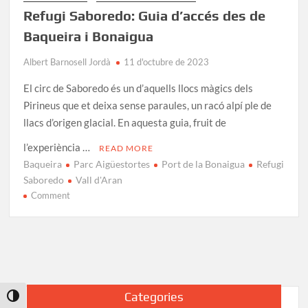
Refugi Saboredo: Guia d’accés des de
Baqueira i Bonaigua
Albert Barnosell Jordà
11 d'octubre de 2023
El circ de Saboredo és un d’aquells llocs màgics dels
Pirineus que et deixa sense paraules, un racó alpí ple de
llacs d’origen glacial. En aquesta guia, fruit de
l’experiència …
READ MORE
Baqueira
Parc Aigüestortes
Port de la Bonaigua
Refugi
Saboredo
Vall d'Aran
on
Comment
Refugi
Saboredo:
Guia
d’accés
des
de
Categories
Toggle High Contrast
Baqueira