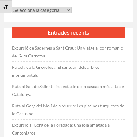
i
Toggle Font size
Categories
Bonaigua
Entrades recents
Excursió de Sadernes a Sant Grau: Un viatge al cor romànic
de l’Alta Garrotxa
Fageda de la Grevolosa: El santuari dels arbres
monumentals
Ruta al Salt de Sallent: l’espectacle de la cascada més alta de
Catalunya
Ruta al Gorg del Molí dels Murris: Les piscines turqueses de
la Garrotxa
Excursió al Gorg de la Foradada: una joia amagada a
Cantonigròs