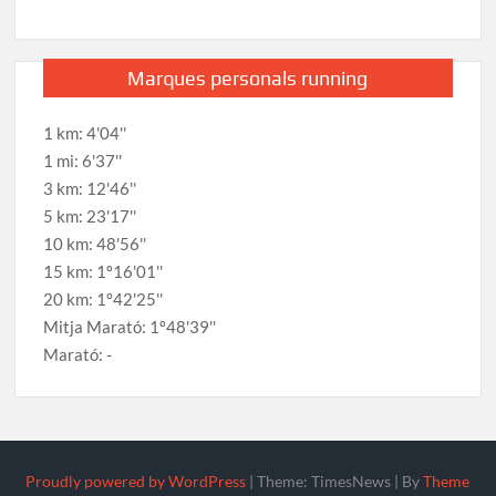
Marques personals running
1 km: 4'04''
1 mi: 6'37''
3 km: 12'46''
5 km: 23'17''
10 km: 48'56''
15 km: 1º16'01''
20 km: 1º42'25''
Mitja Marató: 1º48'39''
Marató: -
Proudly powered by WordPress
|
Theme: TimesNews
|
By
Theme