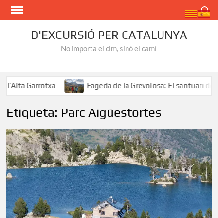
Skip
Search
to
content
D'EXCURSIÓ PER CATALUNYA
No importa el cim, sinó el camí
ta Garrotxa
Fageda de la Grevolosa: El santuari dels ar
Etiqueta:
Parc Aigüestortes