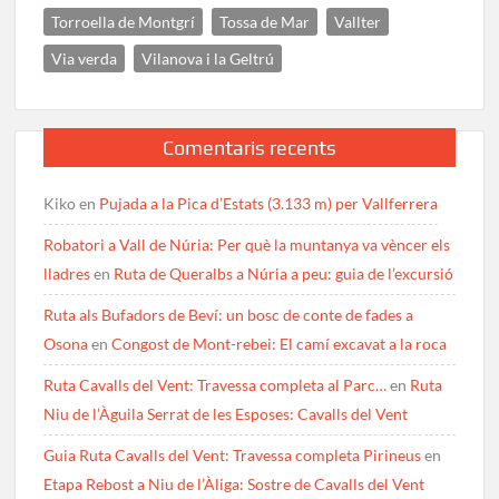
Torroella de Montgrí
Tossa de Mar
Vallter
Via verda
Vilanova i la Geltrú
Comentaris recents
Kiko
en
Pujada a la Pica d’Estats (3.133 m) per Vallferrera
Robatori a Vall de Núria: Per què la muntanya va vèncer els
lladres
en
Ruta de Queralbs a Núria a peu: guia de l’excursió
Ruta als Bufadors de Beví: un bosc de conte de fades a
Osona
en
Congost de Mont-rebei: El camí excavat a la roca
Ruta Cavalls del Vent: Travessa completa al Parc…
en
Ruta
Niu de l’Àguila Serrat de les Esposes: Cavalls del Vent
Guia Ruta Cavalls del Vent: Travessa completa Pirineus
en
Etapa Rebost a Niu de l’Àliga: Sostre de Cavalls del Vent