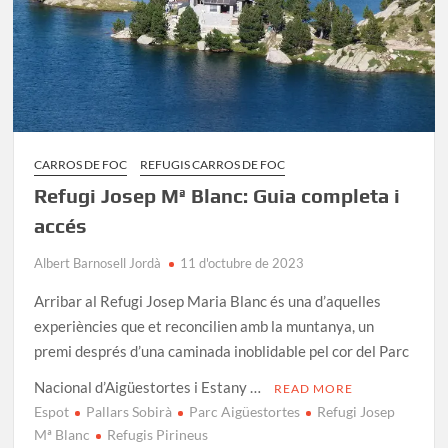
CARROS DE FOC
REFUGIS CARROS DE FOC
Refugi Josep Mª Blanc: Guia completa i
accés
Albert Barnosell Jordà
11 d'octubre de 2023
Arribar al Refugi Josep Maria Blanc és una d’aquelles
experiències que et reconcilien amb la muntanya, un
premi després d’una caminada inoblidable pel cor del Parc
Nacional d’Aigüestortes i Estany …
READ MORE
Espot
Pallars Sobirà
Parc Aigüestortes
Refugi Josep
Mª Blanc
Refugis Pirineus