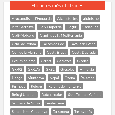
Etiquetes més utilitzades
Aiguamolls de l'Empordà
Aigüestortes
alpinisme
Alta Garrotxa
Baix Empordà
Begur
Cadaqués
Cadí-Moixeró
Camins de la Mediterrània
Camí de Ronda
Carros de Foc
Cavalls del Vent
Coll de la Marrana
Costa Brava
Costa Daurada
Excursionisme
Garraf
Garrotxa
Girona
GR-92
GR-175
GR92
Gresolet
Himalaia
Llançà
Muntanya
Nepal
Osona
Palamós
Pirineus
Refugis
Refugis de muntanya
Refugi Ulldeter
Ruta circular
Sant Feliu de Guíxols
Santuari de Núria
Senderisme
Senderisme Catalunya
Tarragona
Tarragonès