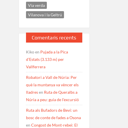
Via verda
Vilanova i la Geltrú
Comentaris recents
Kiko
en
Pujada a la Pica
d’Estats (3.133 m) per
Vallferrera
Robatori a Vall de Núria: Per
què la muntanya va vèncer els
lladres
en
Ruta de Queralbs a
Núria a peu: guia de l’excursió
Ruta als Bufadors de Beví: un
bosc de conte de fades a Osona
en
Congost de Mont-rebei: El