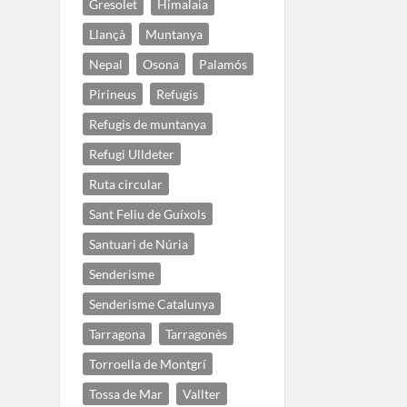
Gresolet
Himalaia
Llançà
Muntanya
Nepal
Osona
Palamós
Pirineus
Refugis
Refugis de muntanya
Refugi Ulldeter
Ruta circular
Sant Feliu de Guíxols
Santuari de Núria
Senderisme
Senderisme Catalunya
Tarragona
Tarragonès
Torroella de Montgrí
Tossa de Mar
Vallter