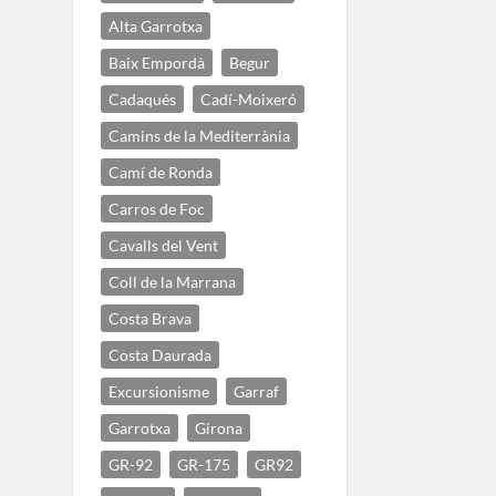
Alta Garrotxa
Baix Empordà
Begur
Cadaqués
Cadí-Moixeró
Camins de la Mediterrània
Camí de Ronda
Carros de Foc
Cavalls del Vent
Coll de la Marrana
Costa Brava
Costa Daurada
Excursionisme
Garraf
Garrotxa
Girona
GR-92
GR-175
GR92