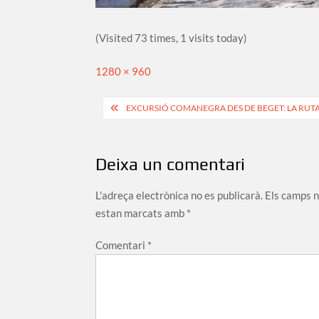
(Visited 73 times, 1 visits today)
Full
1280 × 960
size
Navegació
EXCURSIÓ COMANEGRA DES DE BEGET: LA RUTA
d'entrades
Deixa un comentari
L'adreça electrònica no es publicarà.
Els camps 
estan marcats amb
*
Comentari
*