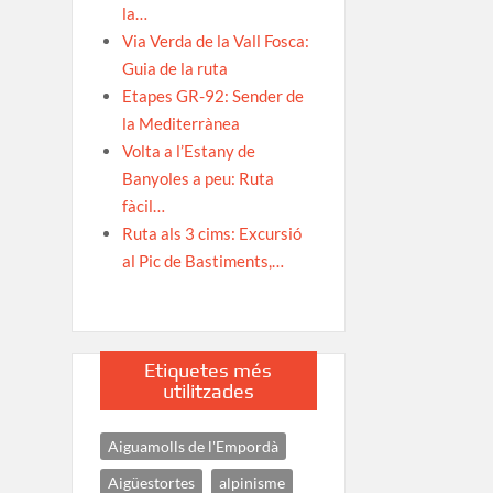
la…
Via Verda de la Vall Fosca:
Guia de la ruta
Etapes GR-92: Sender de
la Mediterrànea
Volta a l’Estany de
Banyoles a peu: Ruta
fàcil…
Ruta als 3 cims: Excursió
al Pic de Bastiments,…
Etiquetes més
utilitzades
Aiguamolls de l'Empordà
Aigüestortes
alpinisme