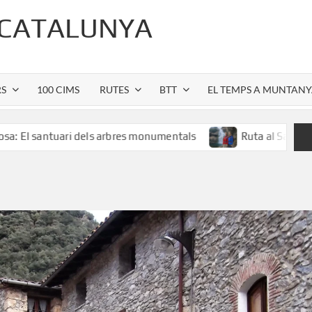
 CATALUNYA
RS
100 CIMS
RUTES
BTT
EL TEMPS A MUNTAN
ari dels arbres monumentals
Ruta al Salt de Sallent: l’e