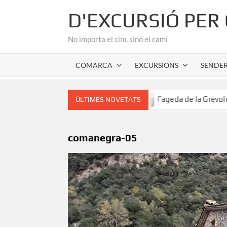
Skip
D'EXCURSIÓ PER
to
content
No importa el cim, sinó el camí
COMARCA
EXCURSIONS
SENDE
ànic de l’Alta Garrotxa
Fageda de la Grevolosa: El santu
ÚLTIMES NOVETATS
comanegra-05