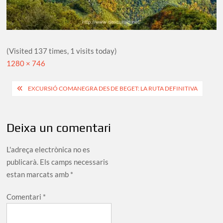
(Visited 137 times, 1 visits today)
Full
1280 × 746
size
Navegació
EXCURSIÓ COMANEGRA DES DE BEGET: LA RUTA DEFINITIVA
d'entrades
Deixa un comentari
L'adreça electrònica no es
publicarà.
Els camps necessaris
estan marcats amb
*
Comentari
*