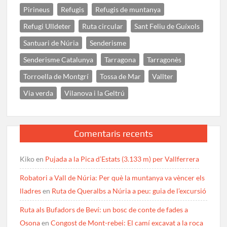
Pirineus
Refugis
Refugis de muntanya
Refugi Ulldeter
Ruta circular
Sant Feliu de Guíxols
Santuari de Núria
Senderisme
Senderisme Catalunya
Tarragona
Tarragonès
Torroella de Montgrí
Tossa de Mar
Vallter
Via verda
Vilanova i la Geltrú
Comentaris recents
Kiko
en
Pujada a la Pica d’Estats (3.133 m) per Vallferrera
Robatori a Vall de Núria: Per què la muntanya va vèncer els
lladres
en
Ruta de Queralbs a Núria a peu: guia de l’excursió
Ruta als Bufadors de Beví: un bosc de conte de fades a
Osona
en
Congost de Mont-rebei: El camí excavat a la roca