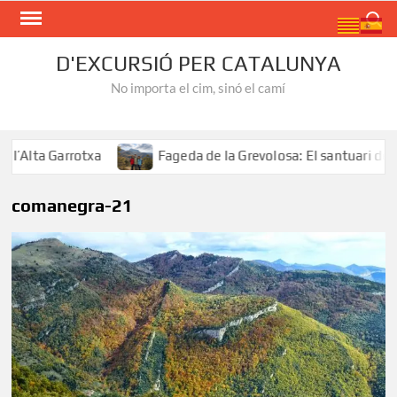
Skip
Search
to
content
D'EXCURSIÓ PER CATALUNYA
No importa el cim, sinó el camí
Alta Garrotxa
Fageda de la Grevolosa: El santuari dels 
comanegra-21