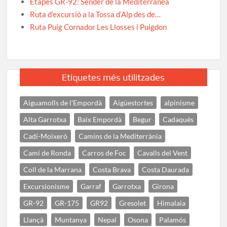
Etapes GR-92: Sender de la Mediterrànea
Ruta d’excursió a la Tossa d’Alp des de…
Ruta Puig Cornador Les Llosses i Puigdon
Etiquetes més utilitzades
Aiguamolls de l'Empordà
Aigüestortes
alpinisme
Alta Garrotxa
Baix Empordà
Begur
Cadaqués
Cadí-Moixeró
Camins de la Mediterrània
Camí de Ronda
Carros de Foc
Cavalls del Vent
Coll de la Marrana
Costa Brava
Costa Daurada
Excursionisme
Garraf
Garrotxa
Girona
GR-92
GR-175
GR92
Gresolet
Himalaia
Llançà
Muntanya
Nepal
Osona
Palamós