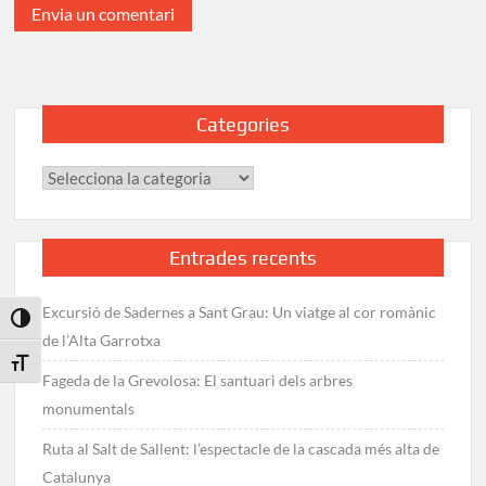
Categories
Categories
Entrades recents
Excursió de Sadernes a Sant Grau: Un viatge al cor romànic
Toggle High Contrast
de l’Alta Garrotxa
Toggle Font size
Fageda de la Grevolosa: El santuari dels arbres
monumentals
Ruta al Salt de Sallent: l’espectacle de la cascada més alta de
Catalunya