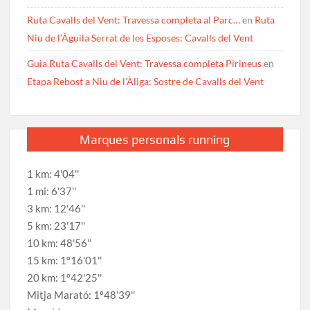
Ruta Cavalls del Vent: Travessa completa al Parc…
en
Ruta
Niu de l’Àguila Serrat de les Esposes: Cavalls del Vent
Guia Ruta Cavalls del Vent: Travessa completa Pirineus
en
Etapa Rebost a Niu de l’Àliga: Sostre de Cavalls del Vent
Marques personals running
1 km: 4'04''
1 mi: 6'37''
3 km: 12'46''
5 km: 23'17''
10 km: 48'56''
15 km: 1º16'01''
20 km: 1º42'25''
Mitja Marató: 1º48'39''