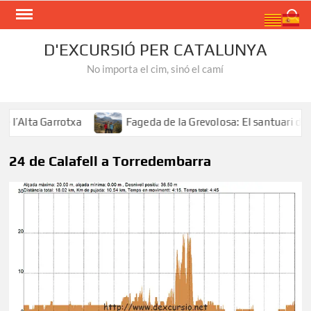
Skip
Search
to
content
D'EXCURSIÓ PER CATALUNYA
No importa el cim, sinó el camí
’Alta Garrotxa
Fageda de la Grevolosa: El santuari dels
24 de Calafell a Torredembarra