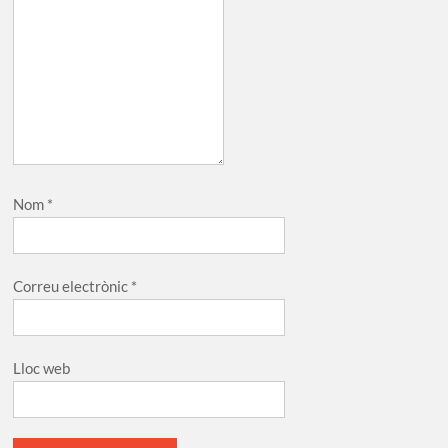
Nom
*
Correu electrònic
*
Lloc web