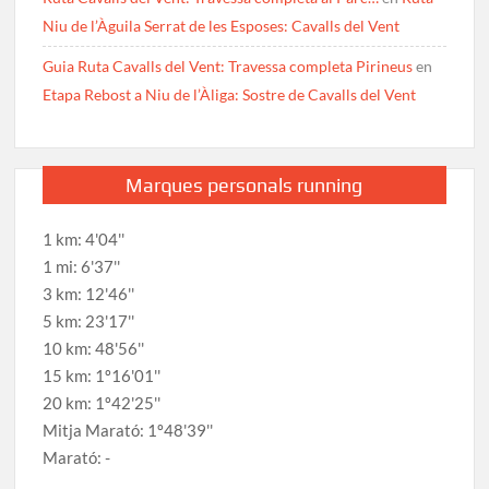
Niu de l’Àguila Serrat de les Esposes: Cavalls del Vent
Guia Ruta Cavalls del Vent: Travessa completa Pirineus
en
Etapa Rebost a Niu de l’Àliga: Sostre de Cavalls del Vent
Marques personals running
1 km: 4'04''
1 mi: 6'37''
3 km: 12'46''
5 km: 23'17''
10 km: 48'56''
15 km: 1º16'01''
20 km: 1º42'25''
Mitja Marató: 1º48'39''
Marató: -