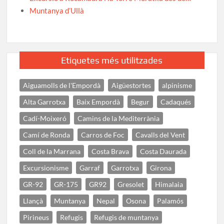
Muntanya d’Ullà
Etiquetes més utilitzades
Aiguamolls de l'Empordà
Aigüestortes
alpinisme
Alta Garrotxa
Baix Empordà
Begur
Cadaqués
Cadí-Moixeró
Camins de la Mediterrània
Camí de Ronda
Carros de Foc
Cavalls del Vent
Coll de la Marrana
Costa Brava
Costa Daurada
Excursionisme
Garraf
Garrotxa
Girona
GR-92
GR-175
GR92
Gresolet
Himalaia
Llançà
Muntanya
Nepal
Osona
Palamós
Pirineus
Refugis
Refugis de muntanya