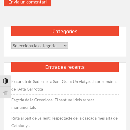
Categories
Categories
Entrades recents
Excursió de Sadernes a Sant Grau: Un viatge al cor romànic
Toggle High Contrast
de l’Alta Garrotxa
Toggle Font size
Fageda de la Grevolosa: El santuari dels arbres
monumentals
Ruta al Salt de Sallent: l’espectacle de la cascada més alta de
Catalunya