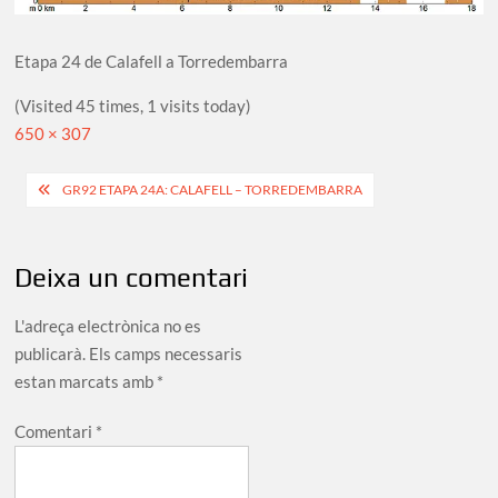
Etapa 24 de Calafell a Torredembarra
(Visited 45 times, 1 visits today)
Full
650 × 307
size
Navegació
GR92 ETAPA 24A: CALAFELL – TORREDEMBARRA
d'entrades
Deixa un comentari
L'adreça electrònica no es
publicarà.
Els camps necessaris
estan marcats amb
*
Comentari
*