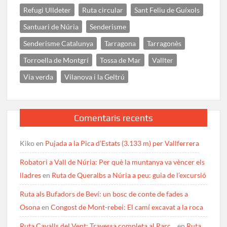
Refugi Ulldeter
Ruta circular
Sant Feliu de Guíxols
Santuari de Núria
Senderisme
Senderisme Catalunya
Tarragona
Tarragonès
Torroella de Montgrí
Tossa de Mar
Vallter
Via verda
Vilanova i la Geltrú
Comentaris recents
Kiko
en
Pujada a la Pica d’Estats (3.133 m) per Vallferrera
Robatori a Vall de Núria: Per què la muntanya va vèncer els
lladres
en
Ruta de Queralbs a Núria a peu: guia de l’excursió
Ruta als Bufadors de Beví: un bosc de conte de fades a
Osona
en
Congost de Mont-rebei: El camí excavat a la roca
Ruta Cavalls del Vent: Travessa completa al Parc…
en
Ruta