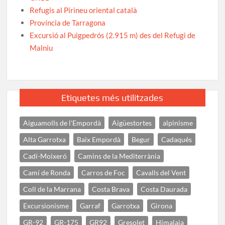
Refugis al Pirineu oriental català
Província de Tarragona
Excursió al Puigpedrós (2.915 m) des del Refugi de
Malniu
Etiquetes més utilitzades
Aiguamolls de l'Empordà
Aigüestortes
alpinisme
Alta Garrotxa
Baix Empordà
Begur
Cadaqués
Cadí-Moixeró
Camins de la Mediterrània
Camí de Ronda
Carros de Foc
Cavalls del Vent
Coll de la Marrana
Costa Brava
Costa Daurada
Excursionisme
Garraf
Garrotxa
Girona
GR-92
GR-175
GR92
Gresolet
Himalaia