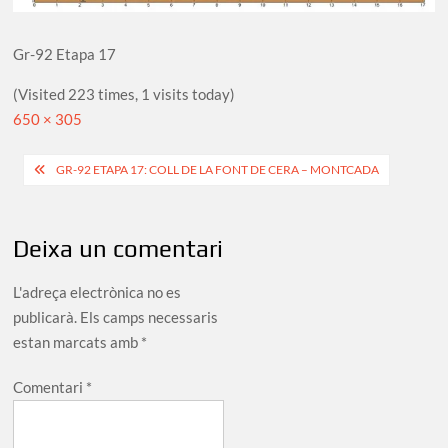
Gr-92 Etapa 17
(Visited 223 times, 1 visits today)
Full
650 × 305
size
Navegació
GR-92 ETAPA 17: COLL DE LA FONT DE CERA – MONTCADA
d'entrades
Deixa un comentari
L'adreça electrònica no es
publicarà.
Els camps necessaris
estan marcats amb
*
Comentari
*