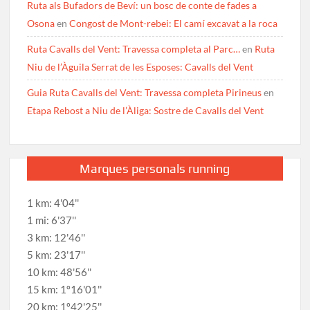
Ruta als Bufadors de Beví: un bosc de conte de fades a
Osona
en
Congost de Mont-rebei: El camí excavat a la roca
Ruta Cavalls del Vent: Travessa completa al Parc…
en
Ruta
Niu de l’Àguila Serrat de les Esposes: Cavalls del Vent
Guia Ruta Cavalls del Vent: Travessa completa Pirineus
en
Etapa Rebost a Niu de l’Àliga: Sostre de Cavalls del Vent
Marques personals running
1 km: 4'04''
1 mi: 6'37''
3 km: 12'46''
5 km: 23'17''
10 km: 48'56''
15 km: 1º16'01''
20 km: 1º42'25''