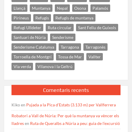
Llançà
Muntanya
Nepal
Osona
Palamós
Pirineus
Refugis
Refugis de muntanya
Refugi Ulldeter
Ruta circular
Sant Feliu de Guíxols
Santuari de Núria
Senderisme
Senderisme Catalunya
Tarragona
Tarragonès
Torroella de Montgrí
Tossa de Mar
Vallter
Via verda
Vilanova i la Geltrú
Comentaris recents
Kiko
en
Pujada a la Pica d’Estats (3.133 m) per Vallferrera
Robatori a Vall de Núria: Per què la muntanya va vèncer els
lladres
en
Ruta de Queralbs a Núria a peu: guia de l’excursió