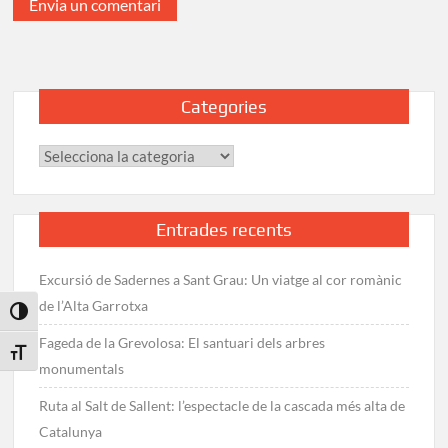
Categories
Categories
Entrades recents
Excursió de Sadernes a Sant Grau: Un viatge al cor romànic
de l’Alta Garrotxa
Toggle High Contrast
Fageda de la Grevolosa: El santuari dels arbres
Toggle Font size
monumentals
Ruta al Salt de Sallent: l’espectacle de la cascada més alta de
Catalunya