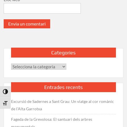
Categories
Categories
Entrades recents
Toggle High Contrast
Excursió de Sadernes a Sant Grau: Un viatge al cor romànic
Toggle Font size
de l’Alta Garrotxa
Fageda de la Grevolosa: El santuari dels arbres
monumentals