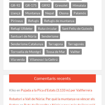
GR-92
GR-175
GR92
Gresolet
Himalaia
Llançà
Muntanya
Nepal
Osona
Palamós
Pirineus
Refugis
Refugis de muntanya
Refugi Ulldeter
Ruta circular
Sant Feliu de Guíxols
Santuari de Núria
Senderisme
Senderisme Catalunya
Tarragona
Tarragonès
Torroella de Montgrí
Tossa de Mar
Vallter
Via verda
Vilanova i la Geltrú
Comentaris recents
Kiko
en
Pujada a la Pica d’Estats (3.133 m) per Vallferrera
Robatori a Vall de Núria: Per què la muntanya va vèncer els
lladres
en
Ruta de Queralbs a Núria a peu: guia de l’excursió