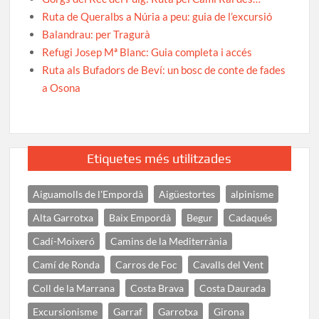
Ruta de Queralbs a Núria a peu: guia de l’excursió
Balandrau: per Tragurà
Refugi Josep Mª Blanc: Guia completa i accés
Ruta als Bufadors de Beví: un bosc de conte de fades
a Osona
Etiquetes més utilitzades
Aiguamolls de l'Empordà
Aigüestortes
alpinisme
Alta Garrotxa
Baix Empordà
Begur
Cadaqués
Cadí-Moixeró
Camins de la Mediterrània
Camí de Ronda
Carros de Foc
Cavalls del Vent
Coll de la Marrana
Costa Brava
Costa Daurada
Excursionisme
Garraf
Garrotxa
Girona