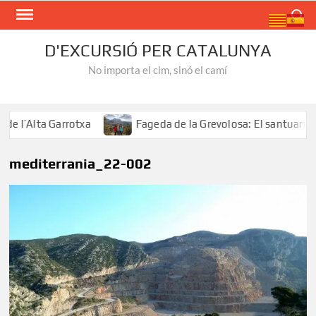
Skip
Search
to
content
D'EXCURSIÓ PER CATALUNYA
No importa el cim, sinó el camí
l’Alta Garrotxa
Fageda de la Grevolosa: El santuari del
mediterrania_22-002