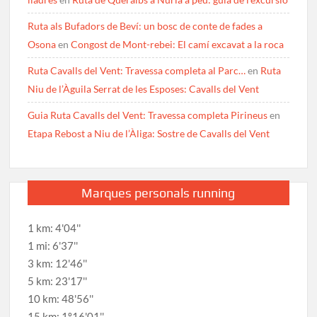
Ruta als Bufadors de Beví: un bosc de conte de fades a
Osona
en
Congost de Mont-rebei: El camí excavat a la roca
Ruta Cavalls del Vent: Travessa completa al Parc…
en
Ruta
Niu de l’Àguila Serrat de les Esposes: Cavalls del Vent
Guia Ruta Cavalls del Vent: Travessa completa Pirineus
en
Etapa Rebost a Niu de l’Àliga: Sostre de Cavalls del Vent
Marques personals running
1 km: 4'04''
1 mi: 6'37''
3 km: 12'46''
5 km: 23'17''
10 km: 48'56''
15 km: 1º16'01''