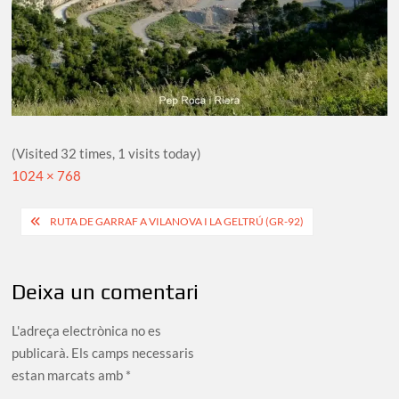
(Visited 32 times, 1 visits today)
Full
1024 × 768
size
Navegació
RUTA DE GARRAF A VILANOVA I LA GELTRÚ (GR-92)
d'entrades
Deixa un comentari
L'adreça electrònica no es
publicarà.
Els camps necessaris
estan marcats amb
*