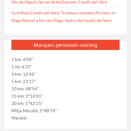
Niu de l’Àguila Serrat de les Esposes: Cavalls del Vent
Guia Ruta Cavalls del Vent: Travessa completa Pirineus
en
Etapa Rebost a Niu de l’Àliga: Sostre de Cavalls del Vent
Marques personals running
1 km: 4'04''
1 mi: 6'37''
3 km: 12'46''
5 km: 23'17''
10 km: 48'56''
15 km: 1º16'01''
20 km: 1º42'25''
Mitja Marató: 1º48'39''
Marató: -