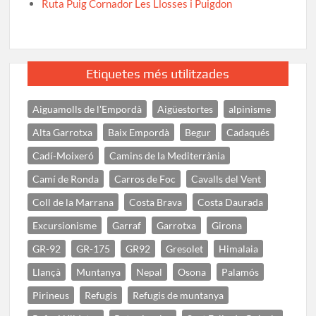
Ruta Puig Cornador Les Llosses i Puigdon
Etiquetes més utilitzades
Aiguamolls de l'Empordà
Aigüestortes
alpinisme
Alta Garrotxa
Baix Empordà
Begur
Cadaqués
Cadí-Moixeró
Camins de la Mediterrània
Camí de Ronda
Carros de Foc
Cavalls del Vent
Coll de la Marrana
Costa Brava
Costa Daurada
Excursionisme
Garraf
Garrotxa
Girona
GR-92
GR-175
GR92
Gresolet
Himalaia
Llançà
Muntanya
Nepal
Osona
Palamós
Pirineus
Refugis
Refugis de muntanya