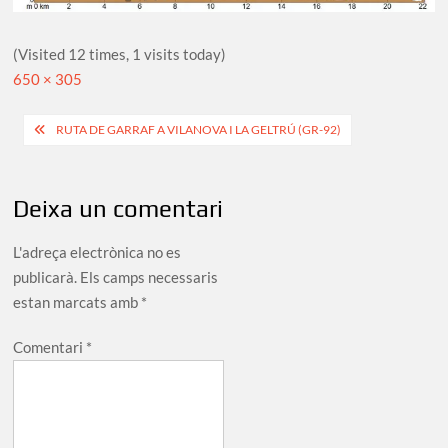
(Visited 12 times, 1 visits today)
Full
650 × 305
size
Navegació
RUTA DE GARRAF A VILANOVA I LA GELTRÚ (GR-92)
d'entrades
Deixa un comentari
L'adreça electrònica no es
publicarà.
Els camps necessaris
estan marcats amb
*
Comentari
*