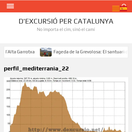
Skip
Search
to
content
D'EXCURSIÓ PER CATALUNYA
No importa el cim, sinó el camí
’Alta Garrotxa
Fageda de la Grevolosa: El santuari dels
perfil_mediterrania_22