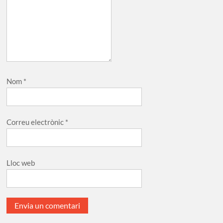
Nom
*
Correu electrònic
*
Lloc web