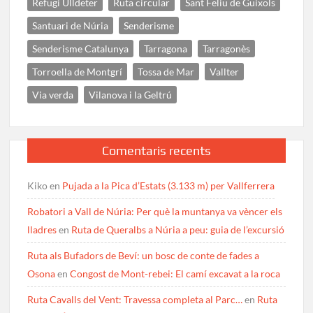
Refugi Ulldeter
Ruta circular
Sant Feliu de Guíxols
Santuari de Núria
Senderisme
Senderisme Catalunya
Tarragona
Tarragonès
Torroella de Montgrí
Tossa de Mar
Vallter
Via verda
Vilanova i la Geltrú
Comentaris recents
Kiko
en
Pujada a la Pica d’Estats (3.133 m) per Vallferrera
Robatori a Vall de Núria: Per què la muntanya va vèncer els
lladres
en
Ruta de Queralbs a Núria a peu: guia de l’excursió
Ruta als Bufadors de Beví: un bosc de conte de fades a
Osona
en
Congost de Mont-rebei: El camí excavat a la roca
Ruta Cavalls del Vent: Travessa completa al Parc…
en
Ruta