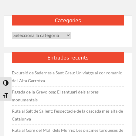
Categories
Categories
Entrades recents
Excursió de Sadernes a Sant Grau: Un viatge al cor romànic
de l’Alta Garrotxa
Toggle High Contrast
Fageda de la Grevolosa: El santuari dels arbres
Toggle Font size
monumentals
Ruta al Salt de Sallent: l’espectacle de la cascada més alta de
Catalunya
Ruta al Gorg del Molí dels Murris: Les piscines turqueses de