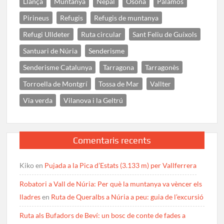
Llançà
Muntanya
Nepal
Osona
Palamós
Pirineus
Refugis
Refugis de muntanya
Refugi Ulldeter
Ruta circular
Sant Feliu de Guíxols
Santuari de Núria
Senderisme
Senderisme Catalunya
Tarragona
Tarragonès
Torroella de Montgrí
Tossa de Mar
Vallter
Via verda
Vilanova i la Geltrú
Comentaris recents
Kiko
en
Pujada a la Pica d’Estats (3.133 m) per Vallferrera
Robatori a Vall de Núria: Per què la muntanya va vèncer els
lladres
en
Ruta de Queralbs a Núria a peu: guia de l’excursió
Ruta als Bufadors de Beví: un bosc de conte de fades a