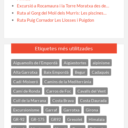
Excursió a Rocamaura i la Torre Moratxa des de…
Ruta al Gorg del Molí dels Murris: Les piscines…
Ruta Puig Cornador Les Llosses i Puigdon
Etiquetes més utilitzades
Aiguamolls de l'Empordà
Aigüestortes
alpinisme
Alta Garrotxa
Baix Empordà
Begur
Cadaqués
Cadí-Moixeró
Camins de la Mediterrània
Camí de Ronda
Carros de Foc
Cavalls del Vent
Coll de la Marrana
Costa Brava
Costa Daurada
Excursionisme
Garraf
Garrotxa
Girona
GR-92
GR-175
GR92
Gresolet
Himalaia