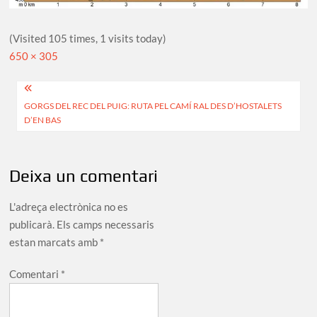
(Visited 105 times, 1 visits today)
Full
650 × 305
size
Navegació
GORGS DEL REC DEL PUIG: RUTA PEL CAMÍ RAL DES D’HOSTALETS
d'entrades
D’EN BAS
Deixa un comentari
L'adreça electrònica no es
publicarà.
Els camps necessaris
estan marcats amb
*
Comentari
*