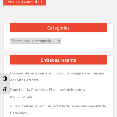
Categories
Categories
Entrades recents
Excursió de Sadernes a Sant Grau: Un viatge al cor romànic
Toggle High Contrast
de l’Alta Garrotxa
Fageda de la Grevolosa: El santuari dels arbres
Toggle Font size
monumentals
Ruta al Salt de Sallent: l’espectacle de la cascada més alta de
Catalunya