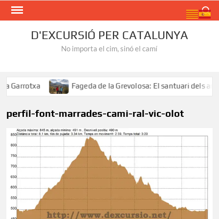
Skip
Search
to
content
D'EXCURSIÓ PER CATALUNYA
No importa el cim, sinó el camí
Garrotxa
Fageda de la Grevolosa: El santuari dels arbre
perfil-font-marrades-cami-ral-vic-olot