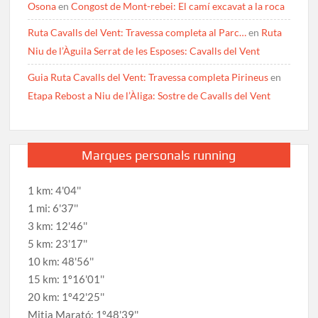
Osona
en
Congost de Mont-rebei: El camí excavat a la roca
Ruta Cavalls del Vent: Travessa completa al Parc…
en
Ruta
Niu de l’Àguila Serrat de les Esposes: Cavalls del Vent
Guia Ruta Cavalls del Vent: Travessa completa Pirineus
en
Etapa Rebost a Niu de l’Àliga: Sostre de Cavalls del Vent
Marques personals running
1 km: 4'04''
1 mi: 6'37''
3 km: 12'46''
5 km: 23'17''
10 km: 48'56''
15 km: 1º16'01''
20 km: 1º42'25''
Mitja Marató: 1º48'39''