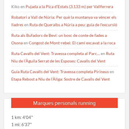
Kiko
en
Pujada a la Pica d’Estats (3.133 m) per Vallferrera
Robatori a Vall de Núria: Per què la muntanya va vèncer els
lladres
en
Ruta de Queralbs a Núria a peu: guia de l’excursió
Ruta als Bufadors de Beví: un bosc de conte de fades a
Osona
en
Congost de Mont-rebei: El camí excavat a la roca
Ruta Cavalls del Vent: Travessa completa al Parc…
en
Ruta
Niu de l’Àguila Serrat de les Esposes: Cavalls del Vent
Guia Ruta Cavalls del Vent: Travessa completa Pirineus
en
Etapa Rebost a Niu de l’Àliga: Sostre de Cavalls del Vent
Marques personals running
1 km: 4'04''
1 mi: 6'37''