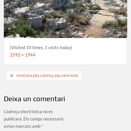
(Visited 10 times, 1 visits today)
Full
2592 × 1944
size
Navegació
HISTÒRIA DEL CASTELL DEL MONTGRÍ
d'entrades
Deixa un comentari
L'adreça electrònica no es
publicarà.
Els camps necessaris
estan marcats amb
*