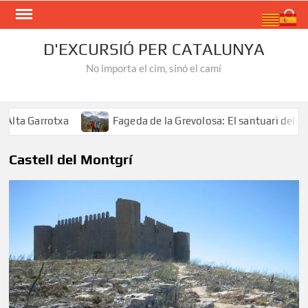
Skip
Search
to
content
D'EXCURSIÓ PER CATALUNYA
No importa el cim, sinó el camí
ta Garrotxa
Fageda de la Grevolosa: El santuari dels arb
Castell del Montgrí