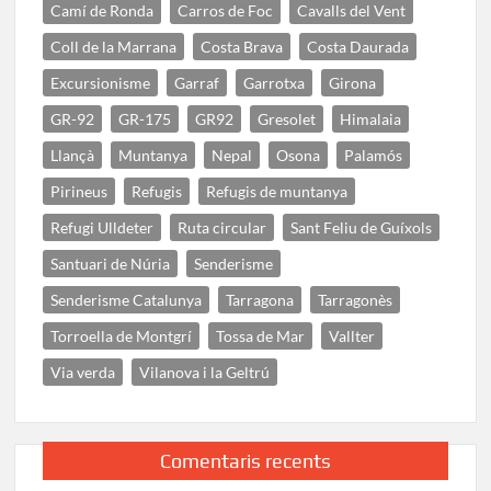
Camí de Ronda
Carros de Foc
Cavalls del Vent
Coll de la Marrana
Costa Brava
Costa Daurada
Excursionisme
Garraf
Garrotxa
Girona
GR-92
GR-175
GR92
Gresolet
Himalaia
Llançà
Muntanya
Nepal
Osona
Palamós
Pirineus
Refugis
Refugis de muntanya
Refugi Ulldeter
Ruta circular
Sant Feliu de Guíxols
Santuari de Núria
Senderisme
Senderisme Catalunya
Tarragona
Tarragonès
Torroella de Montgrí
Tossa de Mar
Vallter
Via verda
Vilanova i la Geltrú
Comentaris recents