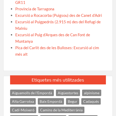
GR11
Província de Tarragona
Excursió a Rocacorba (Puigsou) des de Canet d’Adri
Excursió al Puigpedrós (2.915 m) des del Refugi de
Malniu
Excursió al Puig d’Arques des de Can Font de
Muntanya
Pica del Carlit des de les Bulloses: Excursió al cim
més alt
Etiquetes més utilitzades
Aiguamolls de l'Empordà
Aigüestortes
alpinisme
Alta Garrotxa
Baix Empordà
Begur
Cadaqués
Cadí-Moixeró
Camins de la Mediterrània