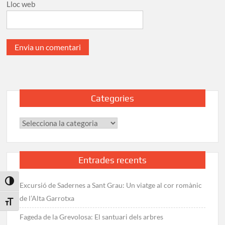
Lloc web
Categories
Categories
Entrades recents
Toggle High Contrast
Excursió de Sadernes a Sant Grau: Un viatge al cor romànic
de l’Alta Garrotxa
Toggle Font size
Fageda de la Grevolosa: El santuari dels arbres