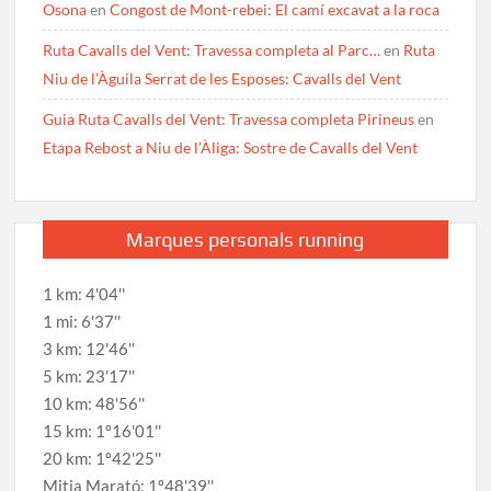
Osona
en
Congost de Mont-rebei: El camí excavat a la roca
Ruta Cavalls del Vent: Travessa completa al Parc…
en
Ruta
Niu de l’Àguila Serrat de les Esposes: Cavalls del Vent
Guia Ruta Cavalls del Vent: Travessa completa Pirineus
en
Etapa Rebost a Niu de l’Àliga: Sostre de Cavalls del Vent
Marques personals running
1 km: 4'04''
1 mi: 6'37''
3 km: 12'46''
5 km: 23'17''
10 km: 48'56''
15 km: 1º16'01''
20 km: 1º42'25''
Mitja Marató: 1º48'39''