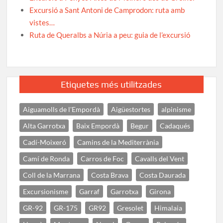
Excursió a Sant Antoni de Camprodon: ruta amb
vistes…
Ruta de Queralbs a Núria a peu: guia de l’excursió
Etiquetes més utilitzades
Aiguamolls de l'Empordà
Aigüestortes
alpinisme
Alta Garrotxa
Baix Empordà
Begur
Cadaqués
Cadí-Moixeró
Camins de la Mediterrània
Camí de Ronda
Carros de Foc
Cavalls del Vent
Coll de la Marrana
Costa Brava
Costa Daurada
Excursionisme
Garraf
Garrotxa
Girona
GR-92
GR-175
GR92
Gresolet
Himalaia