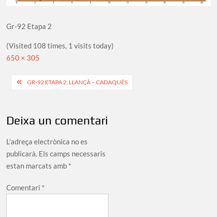
Gr-92 Etapa 2
(Visited 108 times, 1 visits today)
Full
650 × 305
size
Navegació
GR-92 ETAPA 2: LLANÇÀ – CADAQUÉS
d'entrades
Deixa un comentari
L'adreça electrònica no es
publicarà.
Els camps necessaris
estan marcats amb
*
Comentari
*