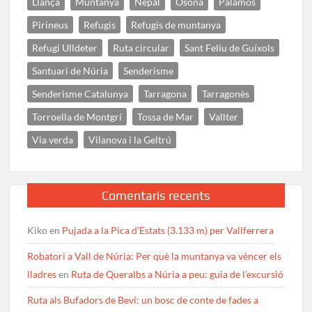
Llançà
Muntanya
Nepal
Osona
Palamós
Pirineus
Refugis
Refugis de muntanya
Refugi Ulldeter
Ruta circular
Sant Feliu de Guíxols
Santuari de Núria
Senderisme
Senderisme Catalunya
Tarragona
Tarragonès
Torroella de Montgrí
Tossa de Mar
Vallter
Via verda
Vilanova i la Geltrú
Comentaris recents
Kiko
en
Pujada a la Pica d’Estats (3.133 m) per Vallferrera
Robatori a Vall de Núria: Per què la muntanya va vèncer els
lladres
en
Ruta de Queralbs a Núria a peu: guia de l’excursió
Ruta als Bufadors de Beví: un bosc de conte de fades a