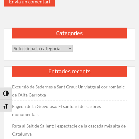
Categories
Categories
Entrades recents
Excursió de Sadernes a Sant Grau: Un viatge al cor romànic
Toggle High Contrast
de l’Alta Garrotxa
Fageda de la Grevolosa: El santuari dels arbres
Toggle Font size
monumentals
Ruta al Salt de Sallent: l’espectacle de la cascada més alta de
Catalunya