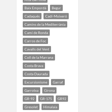
Baix Empordà
Begur
Cadaqués
Cadí-Moixeró
Camins de la Mediterrània
Camí de Ronda
Carros de Foc
Cavalls del Vent
Coll de la Marrana
Costa Brava
Costa Daurada
Excursionisme
Garraf
Garrotxa
Girona
GR-92
GR-175
GR92
Gresolet
Himalaia