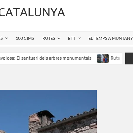
 CATALUNYA
RS
100 CIMS
RUTES
BTT
EL TEMPS A MUNTAN
 santuari dels arbres monumentals
Ruta al Salt de Sallen