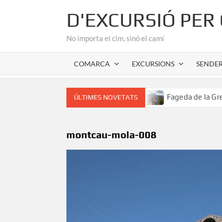
Skip
D'EXCURSIÓ PER
to
content
No importa el cim, sinó el camí
COMARCA
EXCURSIONS
SENDE
or romànic de l’Alta Garrotxa
Fageda de la Grevolosa: El
ÚLTIMES NOVETATS
montcau-mola-008