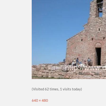
(Visited 62 times, 1 visits today)
Full
640 × 480
size