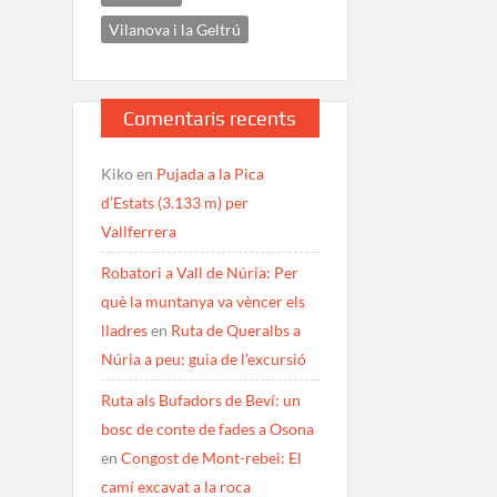
Vilanova i la Geltrú
Comentaris recents
Kiko
en
Pujada a la Pica
d’Estats (3.133 m) per
Vallferrera
Robatori a Vall de Núria: Per
què la muntanya va vèncer els
lladres
en
Ruta de Queralbs a
Núria a peu: guia de l’excursió
Ruta als Bufadors de Beví: un
bosc de conte de fades a Osona
en
Congost de Mont-rebei: El
camí excavat a la roca