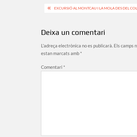
Navegació
EXCURSIÓ AL MONTCAU I LA MOLA DES DEL COL
d'entrades
Deixa un comentari
L'adreça electrònica no es publicarà.
Els camps 
estan marcats amb
*
Comentari
*