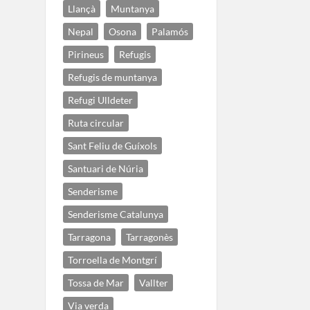
Llançà
Muntanya
Nepal
Osona
Palamós
Pirineus
Refugis
Refugis de muntanya
Refugi Ulldeter
Ruta circular
Sant Feliu de Guíxols
Santuari de Núria
Senderisme
Senderisme Catalunya
Tarragona
Tarragonès
Torroella de Montgrí
Tossa de Mar
Vallter
Via verda