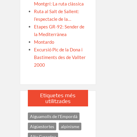
Montgrí: La ruta clàssica
Ruta al Salt de Sallent:
l’espectacle de la…
Etapes GR-92: Sender de
la Mediterrànea
Montardo
Excursió Pic de la Dona i
Bastiments des de Vallter
2000
Etiquetes més
utilitzades
Aiguamolls de l'Empordà
Aigüestortes
alpinisme
Alta Garrotxa