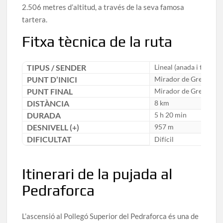
2.506 metres d’altitud, a través de la seva famosa
tartera.
Fitxa tècnica de la ruta
TIPUS / SENDER
Lineal (anada i tornad
PUNT D’INICI
Mirador de Gresolet (
PUNT FINAL
Mirador de Gresolet (
DISTÀNCIA
8 km
DURADA
5 h 20 min
DESNIVELL (+)
957 m
DIFICULTAT
Difícil
Itinerari de la pujada al
Pedraforca
L’ascensió al Pollegó Superior del Pedraforca és una de