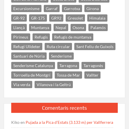
Excursionisme
Garraf
Garrotxa
Girona
GR-92
GR-175
GR92
Gresolet
Himalaia
Llançà
Muntanya
Nepal
Osona
Palamós
Pirineus
Refugis
Refugis de muntanya
Refugi Ulldeter
Ruta circular
Sant Feliu de Guíxols
Santuari de Núria
Senderisme
Senderisme Catalunya
Tarragona
Tarragonès
Torroella de Montgrí
Tossa de Mar
Vallter
Via verda
Vilanova i la Geltrú
Comentaris recents
Kiko
en
Pujada a la Pica d’Estats (3.133 m) per Vallferrera