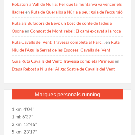
Robatori a Vall de Núria: Per què la muntanya va vèncer els
lladres
en
Ruta de Queralbs a Núria a peu: guia de l’excursió
Ruta als Bufadors de Beví: un bosc de conte de fades a
Osona
en
Congost de Mont-rebei: El camí excavat a la roca
Ruta Cavalls del Vent: Travessa completa al Parc…
en
Ruta
Niu de l’Àguila Serrat de les Esposes: Cavalls del Vent
Guia Ruta Cavalls del Vent: Travessa completa Pirineus
en
Etapa Rebost a Niu de l’Àliga: Sostre de Cavalls del Vent
Marques personals running
1 km: 4'04''
1 mi: 6'37''
3 km: 12'46''
5 km: 23'17''