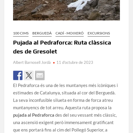
100 CIMS
BERGUEDÀ
CADÍ - MOIXERÓ
EXCURSIONS
Pujada al Pedraforca: Ruta clàssica
des de Gresolet
Albert Barnosell Jordà
11 d'octubre de 2023
El Pedraforca és una de les muntanyes més icòniques i
estimades de Catalunya, situada al cor del Berguedà.
La seva inconfusible silueta en forma de forca atreu
muntanyencs de tot arreu. Aquesta ruta proposa la
pujada al Pedraforca
des del seu vessant més clàssic,
una ascensió exigent però immensament gratificant
que ens portarà fins al cim del Pollegó Superior, a