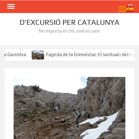
Skip
Search
to
content
D'EXCURSIÓ PER CATALUNYA
No importa el cim, sinó el camí
rrotxa
Fageda de la Grevolosa: El santuari dels arbres 