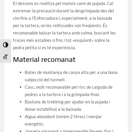
El descens es realitza pel mateix camí de pujada. Cal
extremar la precaució durant la desgrimpada des del
cim fins a l’Enforcadura i, especialment, a la baixada
per la tartera, on les relliscades són freqüents. És
recomanable baixar la tartera amb calma, buscant les
traces més estables o fins i tot «esquiant» sobre la
Toggle High Contrast
pedra petita si es té experiència.
Material recomanat
Toggle Font size
Botes de muntanya de canya alta per a una bona
subjecció del turmell.
Casc, molt recomanable pel risc de caiguda de
pedres a la tartera i a la grimpada final.
Bastons de trekking per ajudar en la pujada i
donar estabilitat a la baixada.
Aigua abundant (mínim 2 litres) i menjar
energètic.
Jaqueta paravent o impermeable lleuger, fins i