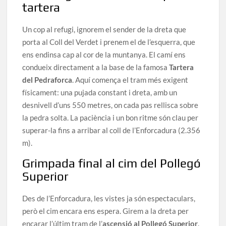
tartera
Un cop al refugi, ignorem el sender de la dreta que
porta al Coll del Verdet i prenem el de l’esquerra, que
ens endinsa cap al cor de la muntanya. El camí ens
condueix directament a la base de la famosa
Tartera
del Pedraforca
. Aquí comença el tram més exigent
físicament: una pujada constant i dreta, amb un
desnivell d’uns 550 metres, on cada pas rellisca sobre
la pedra solta. La paciència i un bon ritme són clau per
superar-la fins a arribar al coll de l’Enforcadura (2.356
m).
Grimpada final al cim del Pollegó
Superior
Des de l’Enforcadura, les vistes ja són espectaculars,
però el cim encara ens espera. Girem a la dreta per
encarar l’últim tram de l’
ascensió al Pollegó Superior
.