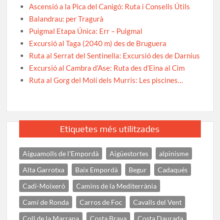
Ascensió a la Pica del Canigó: Ruta i Consells Útils
Balandrau: per Tragurà
Puigmal Etapa Única: Err – Puigmal
Excursió al Taga (2040 m) des de Bruguera
Ruta al Serrat del Sentinella: Excursió des de Darnius
Excursió al Cambra d’Ase: Ruta des d’Eina al Cim
Ruta al Gorg del Molí dels Murris: Les piscines…
Etiquetes més utilitzades
Aiguamolls de l'Empordà
Aigüestortes
alpinisme
Alta Garrotxa
Baix Empordà
Begur
Cadaqués
Cadí-Moixeró
Camins de la Mediterrània
Camí de Ronda
Carros de Foc
Cavalls del Vent
Coll de la Marrana
Costa Brava
Costa Daurada