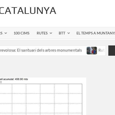
 CATALUNYA
RS
100 CIMS
RUTES
BTT
EL TEMPS A MUNTAN
El santuari dels arbres monumentals
Ruta al Salt de Sall