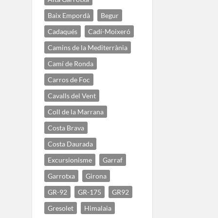
Baix Empordà
Begur
Cadaqués
Cadí-Moixeró
Camins de la Mediterrània
Camí de Ronda
Carros de Foc
Cavalls del Vent
Coll de la Marrana
Costa Brava
Costa Daurada
Excursionisme
Garraf
Garrotxa
Girona
GR-92
GR-175
GR92
Gresolet
Himalaia