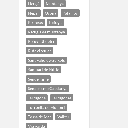
Llançà
Muntanya
Nepal
Osona
Palamós
Pirineus
Refugis
Refugis de muntanya
Refugi Ulldeter
Ruta circular
Sant Feliu de Guíxols
Santuari de Núria
Senderisme
Senderisme Catalunya
Tarragona
Tarragonès
Torroella de Montgrí
Tossa de Mar
Vallter
Via verda