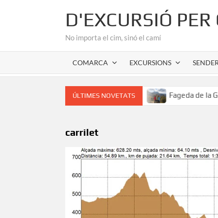
Skip
D'EXCURSIÓ PER
to
content
No importa el cim, sinó el camí
COMARCA
EXCURSIONS
SENDE
 cor romànic de l’Alta Garrotxa
Fageda de la Grevolosa: 
ÚLTIMES NOVETATS
carrilet