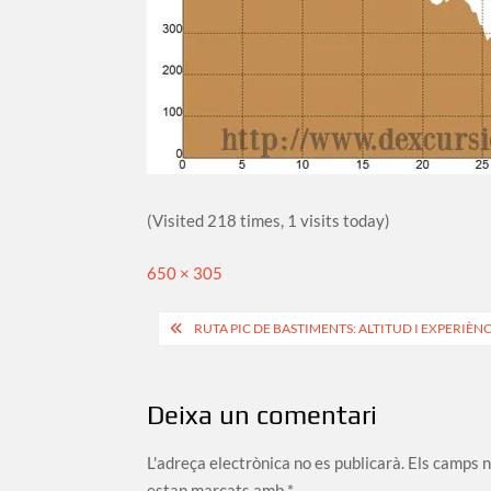
(Visited 218 times, 1 visits today)
Full
650 × 305
size
Navegació
RUTA PIC DE BASTIMENTS: ALTITUD I EXPERIÈNC
d'entrades
Deixa un comentari
L'adreça electrònica no es publicarà.
Els camps 
estan marcats amb
*