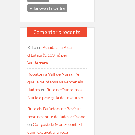
Vilanova i la Geltrú
Comentaris recents
Kiko
en
Pujada a la Pica
d’Estats (3.133 m) per
Vallferrera
Robatori a Vall de Núria: Per
què la muntanya va vèncer els
lladres
en
Ruta de Queralbs a
Núria a peu: guia de l’excursió
Ruta als Bufadors de Beví: un
bosc de conte de fades a Osona
en
Congost de Mont-rebei: El
camí excavat a la roca