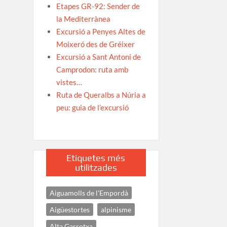
Etapes GR-92: Sender de
la Mediterrànea
Excursió a Penyes Altes de
Moixeró des de Gréixer
Excursió a Sant Antoni de
Camprodon: ruta amb
vistes…
Ruta de Queralbs a Núria a
peu: guia de l’excursió
Etiquetes més
utilitzades
Aiguamolls de l'Empordà
Aigüestortes
alpinisme
Alta Garrotxa