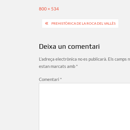
Full
800 × 534
size
Navegació
PREHISTÒRICA DE LA ROCA DEL VALLÈS
d'entrades
Deixa un comentari
L'adreça electrònica no es publicarà.
Els camps 
estan marcats amb
*
Comentari
*