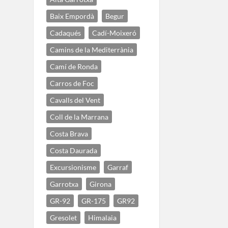
Baix Empordà
Begur
Cadaqués
Cadí-Moixeró
Camins de la Mediterrània
Camí de Ronda
Carros de Foc
Cavalls del Vent
Coll de la Marrana
Costa Brava
Costa Daurada
Excursionisme
Garraf
Garrotxa
Girona
GR-92
GR-175
GR92
Gresolet
Himalaia