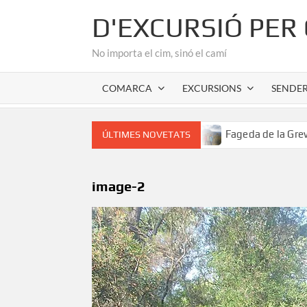
Skip
D'EXCURSIÓ PER
to
content
No importa el cim, sinó el camí
COMARCA
EXCURSIONS
SENDE
 romànic de l’Alta Garrotxa
Fageda de la Grevolosa: El s
ÚLTIMES NOVETATS
image-2