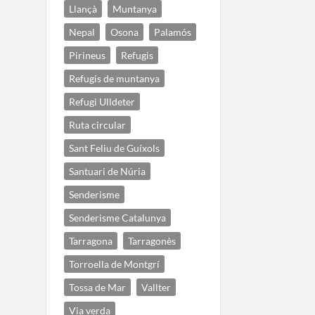
Llançà
Muntanya
Nepal
Osona
Palamós
Pirineus
Refugis
Refugis de muntanya
Refugi Ulldeter
Ruta circular
Sant Feliu de Guíxols
Santuari de Núria
Senderisme
Senderisme Catalunya
Tarragona
Tarragonès
Torroella de Montgrí
Tossa de Mar
Vallter
Via verda