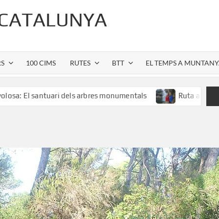
 CATALUNYA
RS
100 CIMS
RUTES
BTT
EL TEMPS A MUNTAN
antuari dels arbres monumentals
Ruta al Salt de Sallent: