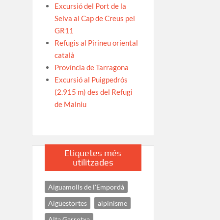
Excursió del Port de la
Selva al Cap de Creus pel
GR11
Refugis al Pirineu oriental
català
Província de Tarragona
Excursió al Puigpedrós
(2.915 m) des del Refugi
de Malniu
Etiquetes més
utilitzades
Aiguamolls de l'Empordà
Aigüestortes
alpinisme
Alta Garrotxa