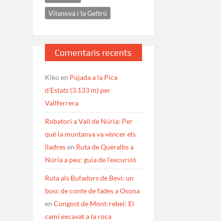
Vilanova i la Geltrú
Comentaris recents
Kiko
en
Pujada a la Pica
d’Estats (3.133 m) per
Vallferrera
Robatori a Vall de Núria: Per
què la muntanya va vèncer els
lladres
en
Ruta de Queralbs a
Núria a peu: guia de l’excursió
Ruta als Bufadors de Beví: un
bosc de conte de fades a Osona
en
Congost de Mont-rebei: El
camí excavat a la roca