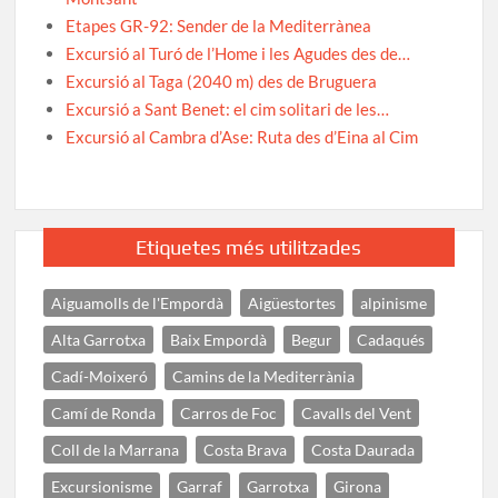
Etapes GR-92: Sender de la Mediterrànea
Excursió al Turó de l’Home i les Agudes des de…
Excursió al Taga (2040 m) des de Bruguera
Excursió a Sant Benet: el cim solitari de les…
Excursió al Cambra d’Ase: Ruta des d’Eina al Cim
Etiquetes més utilitzades
Aiguamolls de l'Empordà
Aigüestortes
alpinisme
Alta Garrotxa
Baix Empordà
Begur
Cadaqués
Cadí-Moixeró
Camins de la Mediterrània
Camí de Ronda
Carros de Foc
Cavalls del Vent
Coll de la Marrana
Costa Brava
Costa Daurada
Excursionisme
Garraf
Garrotxa
Girona