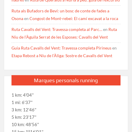
Ruta als Bufadors de Beví: un bosc de conte de fades a
Osona
en
Congost de Mont-rebei: El camí excavat a la roca
Ruta Cavalls del Vent: Travessa completa al Parc…
en
Ruta
Niu de l’Àguila Serrat de les Esposes: Cavalls del Vent
Guia Ruta Cavalls del Vent: Travessa completa Pirineus
en
Etapa Rebost a Niu de l’Àliga: Sostre de Cavalls del Vent
Marques personals running
1 km: 4'04''
1 mi: 6'37''
3 km: 12'46''
5 km: 23'17''
10 km: 48'56''
15 km: 1º16'01''