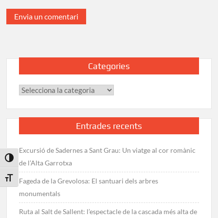
Categories
Categories
Entrades recents
Excursió de Sadernes a Sant Grau: Un viatge al cor romànic
Toggle High Contrast
de l’Alta Garrotxa
Toggle Font size
Fageda de la Grevolosa: El santuari dels arbres
monumentals
Ruta al Salt de Sallent: l’espectacle de la cascada més alta de