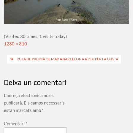
(Visited 30 times, 1 visits today)
Full
1280 × 810
size
Navegació
RUTA DE PREMIÀ DE MAR A BARCELONA A PEU PER LA COSTA
d'entrades
Deixa un comentari
L'adreça electrònica no es
publicarà.
Els camps necessaris
estan marcats amb
*
Comentari
*