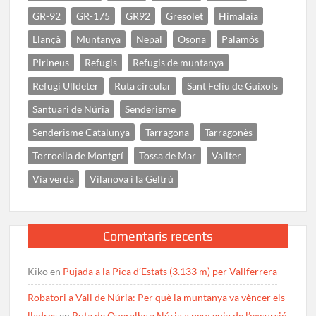
GR-92
GR-175
GR92
Gresolet
Himalaia
Llançà
Muntanya
Nepal
Osona
Palamós
Pirineus
Refugis
Refugis de muntanya
Refugi Ulldeter
Ruta circular
Sant Feliu de Guíxols
Santuari de Núria
Senderisme
Senderisme Catalunya
Tarragona
Tarragonès
Torroella de Montgrí
Tossa de Mar
Vallter
Via verda
Vilanova i la Geltrú
Comentaris recents
Kiko
en
Pujada a la Pica d’Estats (3.133 m) per Vallferrera
Robatori a Vall de Núria: Per què la muntanya va vèncer els
lladres
en
Ruta de Queralbs a Núria a peu: guia de l’excursió