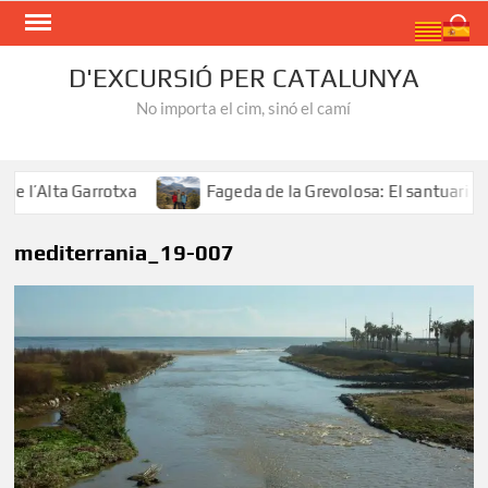
Skip
Search
to
content
D'EXCURSIÓ PER CATALUNYA
No importa el cim, sinó el camí
’Alta Garrotxa
Fageda de la Grevolosa: El santuari dels
mediterrania_19-007