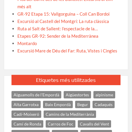
més alt
GR-92 Etapa 15: Vallgorguina – Coll Can Bordoi
Excursió al Castell del Montgrí: La ruta clàssica
Ruta al Salt de Sallent: l’espectacle de la…
Etapes GR-92: Sender de la Mediterrànea
Montardo
Excursió Mare de Déu del Far: Ruta, Vistes i Cingles
Etiquetes més utilitzades
Aiguamolls de l'Empordà
Aigüestortes
alpinisme
Alta Garrotxa
Baix Empordà
Begur
Cadaqués
Cadí-Moixeró
Camins de la Mediterrània
Camí de Ronda
Carros de Foc
Cavalls del Vent