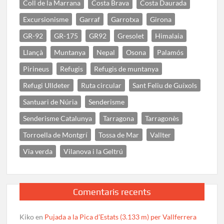
Coll de la Marrana
Costa Brava
Costa Daurada
Excursionisme
Garraf
Garrotxa
Girona
GR-92
GR-175
GR92
Gresolet
Himalaia
Llançà
Muntanya
Nepal
Osona
Palamós
Pirineus
Refugis
Refugis de muntanya
Refugi Ulldeter
Ruta circular
Sant Feliu de Guíxols
Santuari de Núria
Senderisme
Senderisme Catalunya
Tarragona
Tarragonès
Torroella de Montgrí
Tossa de Mar
Vallter
Via verda
Vilanova i la Geltrú
Comentaris recents
Kiko
en
Pujada a la Pica d’Estats (3.133 m) per Vallferrera