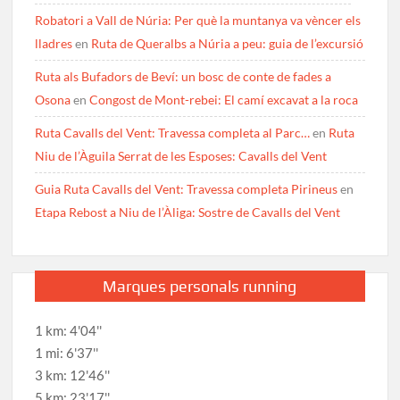
Robatori a Vall de Núria: Per què la muntanya va vèncer els
lladres
en
Ruta de Queralbs a Núria a peu: guia de l’excursió
Ruta als Bufadors de Beví: un bosc de conte de fades a
Osona
en
Congost de Mont-rebei: El camí excavat a la roca
Ruta Cavalls del Vent: Travessa completa al Parc…
en
Ruta
Niu de l’Àguila Serrat de les Esposes: Cavalls del Vent
Guia Ruta Cavalls del Vent: Travessa completa Pirineus
en
Etapa Rebost a Niu de l’Àliga: Sostre de Cavalls del Vent
Marques personals running
1 km: 4'04''
1 mi: 6'37''
3 km: 12'46''
5 km: 23'17''