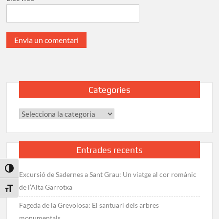
Categories
Categories
Entrades recents
Toggle High Contrast
Excursió de Sadernes a Sant Grau: Un viatge al cor romànic
de l’Alta Garrotxa
Toggle Font size
Fageda de la Grevolosa: El santuari dels arbres
monumentals