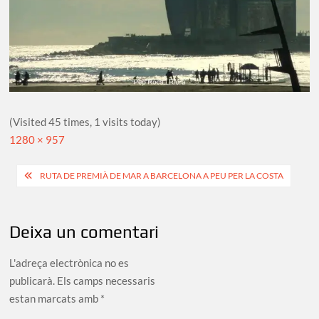
(Visited 45 times, 1 visits today)
Full
1280 × 957
size
Navegació
RUTA DE PREMIÀ DE MAR A BARCELONA A PEU PER LA COSTA
d'entrades
Deixa un comentari
L'adreça electrònica no es
publicarà.
Els camps necessaris
estan marcats amb
*