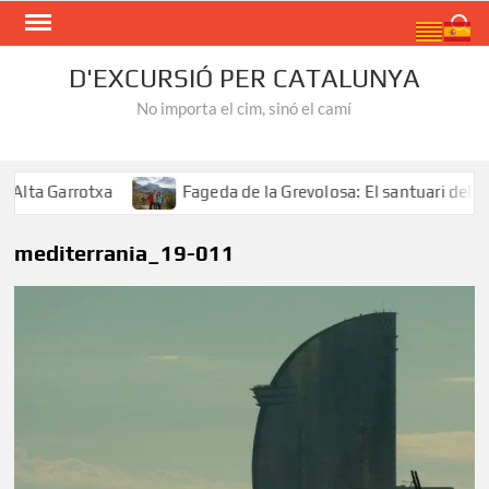
Skip
Search
to
content
D'EXCURSIÓ PER CATALUNYA
No importa el cim, sinó el camí
lta Garrotxa
Fageda de la Grevolosa: El santuari dels ar
mediterrania_19-011