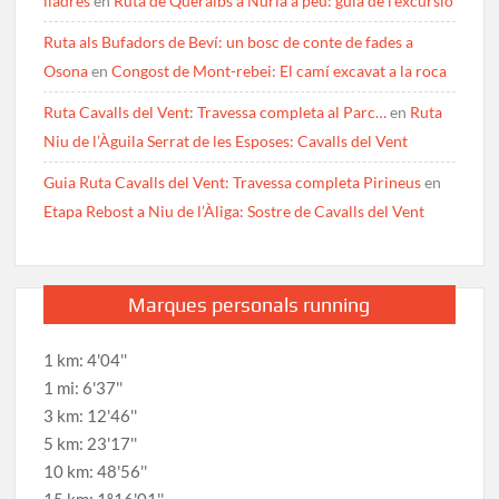
lladres
en
Ruta de Queralbs a Núria a peu: guia de l’excursió
Ruta als Bufadors de Beví: un bosc de conte de fades a
Osona
en
Congost de Mont-rebei: El camí excavat a la roca
Ruta Cavalls del Vent: Travessa completa al Parc…
en
Ruta
Niu de l’Àguila Serrat de les Esposes: Cavalls del Vent
Guia Ruta Cavalls del Vent: Travessa completa Pirineus
en
Etapa Rebost a Niu de l’Àliga: Sostre de Cavalls del Vent
Marques personals running
1 km: 4'04''
1 mi: 6'37''
3 km: 12'46''
5 km: 23'17''
10 km: 48'56''