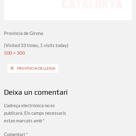
Província de Girona
(Visited 33 times, 1 visits today)
Full
500 × 300
size
Navegació
PROVÍNCIA DE LLEIDA
d'entrades
Deixa un comentari
L'adreça electrònica no es
publicarà.
Els camps necessaris
estan marcats amb
*
Comentari
*