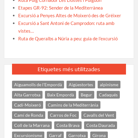
Etapes GR-92: Sender de la Mediterrànea
Excursió a Penyes Altes de Moixeró des de Gréixer
Excursió a Sant Antoni de Camprodon: ruta amb
vistes…
Ruta de Queralbs a Núria a peu: guia de l’excursió
Etiquetes més utilitzades
Aiguamolls de l'Empordà
Aigüestortes
alpinisme
Alta Garrotxa
Baix Empordà
Begur
Cadaqués
Cadí-Moixeró
Camins de la Mediterrània
Camí de Ronda
Carros de Foc
Cavalls del Vent
Coll de la Marrana
Costa Brava
Costa Daurada
Excursionisme
Garraf
Garrotxa
Girona