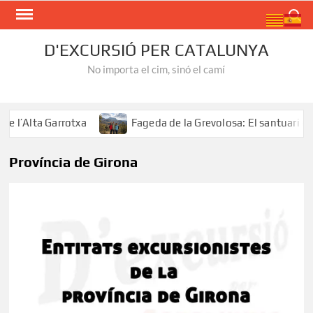
Skip
Search
to
content
D'EXCURSIÓ PER CATALUNYA
No importa el cim, sinó el camí
l’Alta Garrotxa
Fageda de la Grevolosa: El santuari dels
Província de Girona