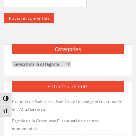
Categories
Categories
Entrades recents
Toggle High Contrast
Excursió de Sadernes a Sant Grau: Un viatge al cor romànic
de l’Alta Garrotxa
Toggle Font size
Fageda de la Grevolosa: El santuari dels arbres
monumentals