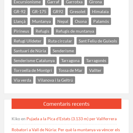
Excursionisme
Garraf
Garrotxa
Girona
GR-92
GR-175
GR92
Gresolet
Himalaia
Llançà
Muntanya
Nepal
Osona
Palamós
Pirineus
Refugis
Refugis de muntanya
Refugi Ulldeter
Ruta circular
Sant Feliu de Guíxols
Santuari de Núria
Senderisme
Senderisme Catalunya
Tarragona
Tarragonès
Torroella de Montgrí
Tossa de Mar
Vallter
Via verda
Vilanova i la Geltrú
Comentaris recents
Kiko
en
Pujada a la Pica d’Estats (3.133 m) per Vallferrera
Robatori a Vall de Núria: Per què la muntanya va vèncer els