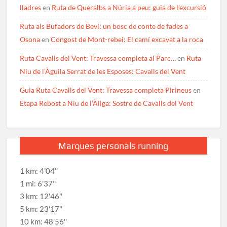
lladres
en
Ruta de Queralbs a Núria a peu: guia de l’excursió
Ruta als Bufadors de Beví: un bosc de conte de fades a
Osona
en
Congost de Mont-rebei: El camí excavat a la roca
Ruta Cavalls del Vent: Travessa completa al Parc…
en
Ruta
Niu de l’Àguila Serrat de les Esposes: Cavalls del Vent
Guia Ruta Cavalls del Vent: Travessa completa Pirineus
en
Etapa Rebost a Niu de l’Àliga: Sostre de Cavalls del Vent
Marques personals running
1 km: 4'04''
1 mi: 6'37''
3 km: 12'46''
5 km: 23'17''
10 km: 48'56''