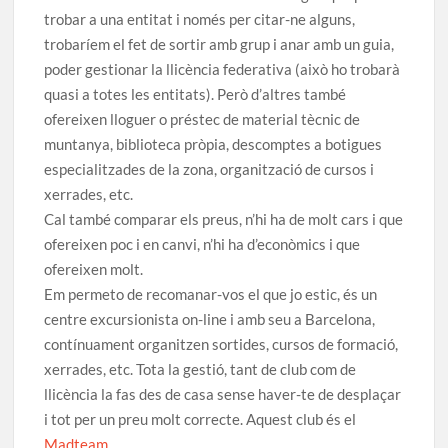
trobar a una entitat i només per citar-ne alguns,
trobaríem el fet de sortir amb grup i anar amb un guia,
poder gestionar la llicència federativa (això ho trobarà
quasi a totes les entitats). Però d’altres també
ofereixen lloguer o préstec de material tècnic de
muntanya, biblioteca pròpia, descomptes a botigues
especialitzades de la zona, organització de cursos i
xerrades, etc.
Cal també comparar els preus, n’hi ha de molt cars i que
ofereixen poc i en canvi, n’hi ha d’econòmics i que
ofereixen molt.
Em permeto de recomanar-vos el que jo estic, és un
centre excursionista on-line i amb seu a Barcelona,
contínuament organitzen sortides, cursos de formació,
xerrades, etc. Tota la gestió, tant de club com de
llicència la fas des de casa sense haver-te de desplaçar
i tot per un preu molt correcte. Aquest club és el
Madteam
.