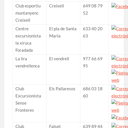
Club esportiu
Creixell
649 08 79
muntanyenc
52
Creixell
Centre
El pla de Santa
633 40 20
excursionista
Maria
63
la xiruca
Foradada
La lira
El vendrell
977 66 69
vendrellenca
95
Club
Els Pallaresos
686 03 18
Excursionista
60
Sense
Fronteres
Club
Falset
639 89 44