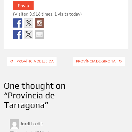
(Visited 3.616 times, 1 visits today)
Navegació
PROVÍNCIA DE LLEIDA
PROVÍNCIA DE GIRONA
d'entrades
One thought on
“
Província de
Tarragona
”
Jordi
ha dit: