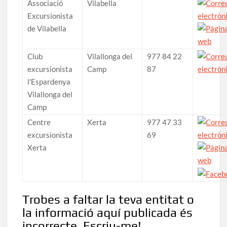
Associació
Vilabella
Excursionista
de Vilabella
Club
Vilallonga del
977 84 22
excursionista
Camp
87
l'Espardenya
Vilallonga del
Camp
Centre
Xerta
977 47 33
excursionista
69
Xerta
Trobes a faltar la teva entitat o
la informació aquí publicada és
incorrecte. Escriu-me!