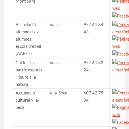
Mont Sant
Associació
Valls
977 61 34
alumnes i ex-
43
alumnes
escola treball
(AAEET)
Col·lectiu
Valls
977 61 32
natrix esports
24
i lleure a la
natura
Agrupació
Vila-Seca
607 42 79
cultural vila-
94
Seca