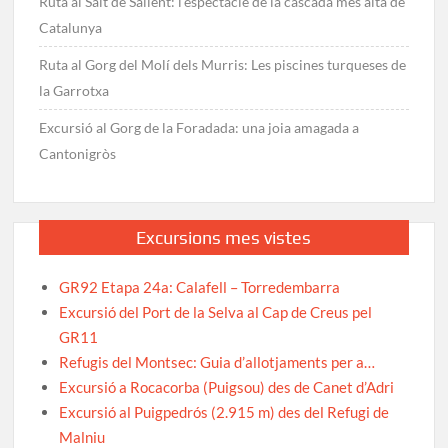
Ruta al Salt de Sallent: l’espectacle de la cascada més alta de
Catalunya
Ruta al Gorg del Molí dels Murris: Les piscines turqueses de
la Garrotxa
Excursió al Gorg de la Foradada: una joia amagada a
Cantonigròs
Excursions mes vistes
GR92 Etapa 24a: Calafell – Torredembarra
Excursió del Port de la Selva al Cap de Creus pel
GR11
Refugis del Montsec: Guia d’allotjaments per a…
Excursió a Rocacorba (Puigsou) des de Canet d’Adri
Excursió al Puigpedrós (2.915 m) des del Refugi de
Malniu