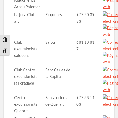
Arnau Palomar
La joca Club
Roquetes
977 50 39
alpí
33
Toggle High Contrast
Club
Salou
681 18 81
excursionista
71
Toggle Font size
salouenc
Club Centre
Sant Carles de
excursionista
la Ràpita
la Foradada
Centre
Santa coloma
977 88 11
excursionista
de Queralt
03
Queralt