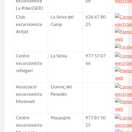
excursionista
06
La Riba (GER)
Club
La Selva del
626 67 80
excursionista
Camp
25
Arítjol
Centre
La Sénia
977 57 07
excursionista
66
refalgarí
Associació
Llorenç del
excursionista
Penedès
Montmell
Centre
Maspujols
977 81 50
excursionista
25