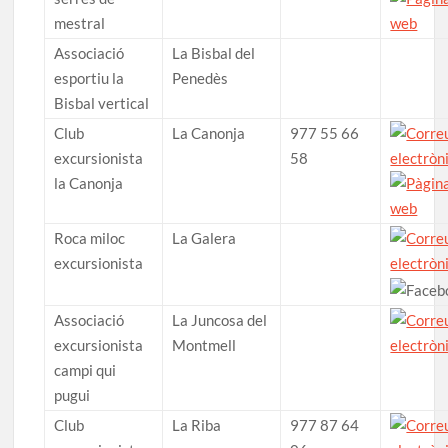
mestral
Associació
La Bisbal del
esportiu la
Penedès
Bisbal vertical
Club
La Canonja
977 55 66
excursionista
58
la Canonja
Roca miloc
La Galera
excursionista
Associació
La Juncosa del
excursionista
Montmell
campi qui
pugui
Club
La Riba
977 87 64