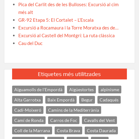
Pica del Carlit des de les Bulloses: Excursió al cim
més alt
GR-92 Etapa 5: El Cortalet – L’Escala
Excursió a Rocamaura i la Torre Moratxa des de…
Excursió al Castell del Montgrí: La ruta clàssica
Cau del Duc
Etiquetes més utilitzades
Aiguamolls de l'Empordà
Aigüestortes
alpinisme
Alta Garrotxa
Baix Empordà
Begur
Cadaqués
Cadí-Moixeró
Camins de la Mediterrània
Camí de Ronda
Carros de Foc
Cavalls del Vent
Coll de la Marrana
Costa Brava
Costa Daurada