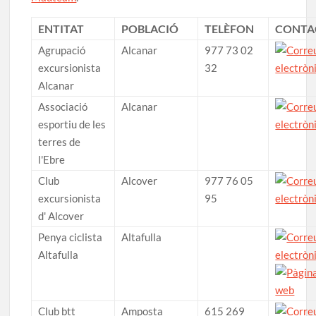
ENTITAT
POBLACIÓ
TELÈFON
CONTA
Agrupació
Alcanar
977 73 02
excursionista
32
Alcanar
Associació
Alcanar
esportiu de les
terres de
l'Ebre
Club
Alcover
977 76 05
excursionista
95
d' Alcover
Penya ciclista
Altafulla
Altafulla
Club btt
Amposta
615 269