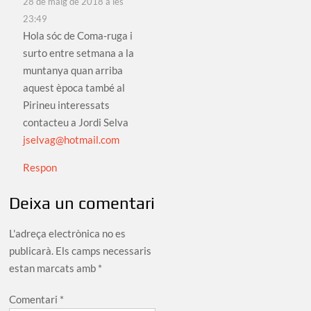
28 de maig de 2018 a les
23:49
Hola sóc de Coma-ruga i
surto entre setmana a la
muntanya quan arriba
aquest època també al
Pirineu interessats
contacteu a Jordi Selva
jselvag@hotmail.com
Respon
Deixa un comentari
L'adreça electrònica no es
publicarà.
Els camps necessaris
estan marcats amb
*
Comentari
*