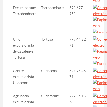
Excursionisme
Torredembarra
693 677
Torredembarra
953
Unió
Tortosa
977 44 32
excursionista
71
de Catalunya
Tortosa
Centre
Ulldecona
629 96 45
excursionista
71
Ulldecona
Agrupació
Ulldemolins
977 56 15
excursionista
78