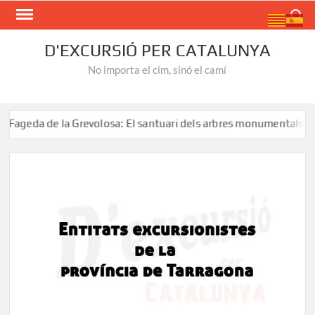
Skip
Search
to
content
D'EXCURSIÓ PER CATALUNYA
No importa el cim, sinó el camí
la Grevolosa: El santuari dels arbres monumentals
Ruta 