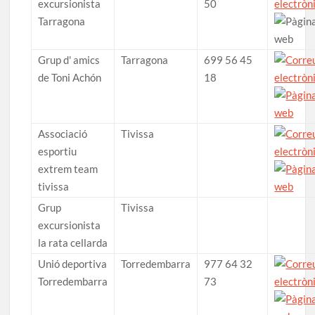
excursionista
50
Tarragona
Grup d' amics
Tarragona
699 56 45
de Toni Achón
18
Associació
Tivissa
esportiu
extrem team
tivissa
Grup
Tivissa
excursionista
la rata cellarda
Unió deportiva
Torredembarra
977 64 32
Torredembarra
73