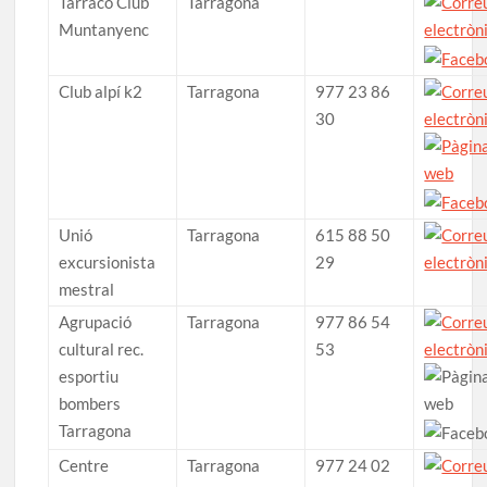
Tarraco Club
Tarragona
Muntanyenc
Club alpí k2
Tarragona
977 23 86
30
Unió
Tarragona
615 88 50
excursionista
29
mestral
Agrupació
Tarragona
977 86 54
cultural rec.
53
esportiu
bombers
Tarragona
Centre
Tarragona
977 24 02