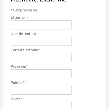
*
Camp obligatori
El teu nom
Nom de l'entitat
*
Correu electrònic
*
Província
*
Població:
*
Telèfon: