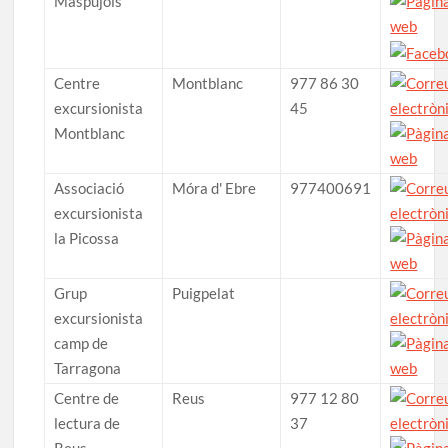
Maspujols
Centre
Montblanc
977 86 30
excursionista
45
Montblanc
Associació
Móra d' Ebre
977400691
excursionista
la Picossa
Grup
Puigpelat
excursionista
camp de
Tarragona
Centre de
Reus
977 12 80
lectura de
37
Reus