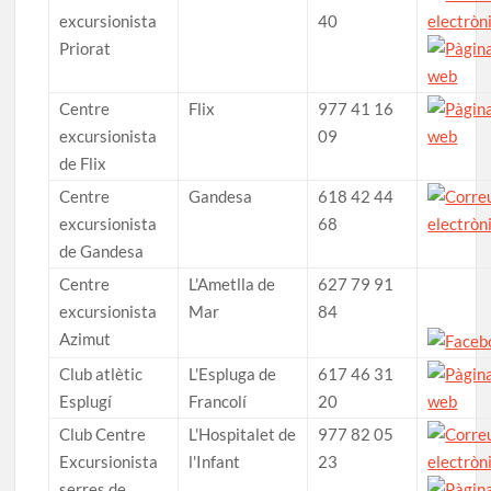
excursionista
40
Priorat
Centre
Flix
977 41 16
excursionista
09
de Flix
Centre
Gandesa
618 42 44
excursionista
68
de Gandesa
Centre
L'Ametlla de
627 79 91
excursionista
Mar
84
Azimut
Club atlètic
L'Espluga de
617 46 31
Esplugí
Francolí
20
Club Centre
L'Hospitalet de
977 82 05
Excursionista
l'Infant
23
serres de