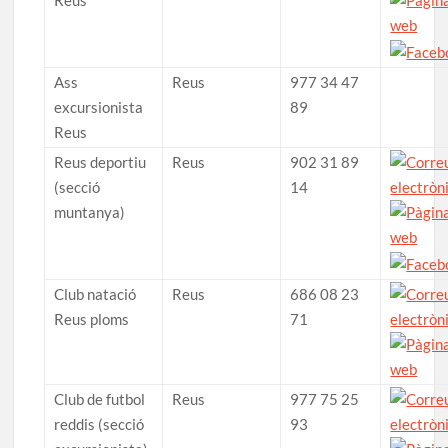
Ass
Reus
977 34 47
excursionista
89
Reus
Reus deportiu
Reus
902 31 89
(secció
14
muntanya)
Club natació
Reus
686 08 23
Reus ploms
71
Club de futbol
Reus
977 75 25
reddis (secció
93