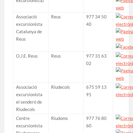
excursionista)
Associació
Reus
977 34 50
excursionista
40
Catalunya de
Reus
O.J.E. Reus
Reus
977 31 63
02
Associació
Riudecols
675 59 13
excursionista
91
el senderó de
Riudecols
Centre
Riudoms
977 76 80
excursionista
60
Riudomencs