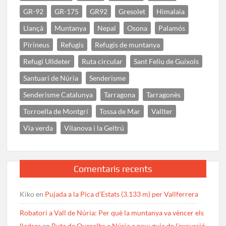
GR-92
GR-175
GR92
Gresolet
Himalaia
Llançà
Muntanya
Nepal
Osona
Palamós
Pirineus
Refugis
Refugis de muntanya
Refugi Ulldeter
Ruta circular
Sant Feliu de Guíxols
Santuari de Núria
Senderisme
Senderisme Catalunya
Tarragona
Tarragonès
Torroella de Montgrí
Tossa de Mar
Vallter
Via verda
Vilanova i la Geltrú
Comentaris recents
Kiko
en
Pujada a la Pica d’Estats (3.133 m) per Vallferrera
Robatori a Vall de Núria: Per què la muntanya va vèncer els
lladres
en
Ruta de Queralbs a Núria a peu: guia de l’excursió