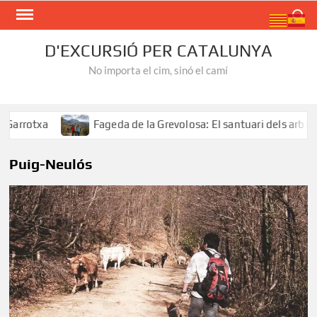
Skip
Search
to
content
D'EXCURSIÓ PER CATALUNYA
No importa el cim, sinó el camí
rrotxa
Fageda de la Grevolosa: El santuari dels arbres m
Puig-Neulós