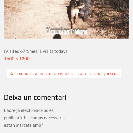
(Visited 67 times, 1 visits today)
Full
1600 × 1200
size
Navegació
EXCURSIÓ AL PUIG NEULÓS DES DEL CASTELL DE REQUESENS
d'entrades
Deixa un comentari
L'adreça electrònica no es
publicarà.
Els camps necessaris
estan marcats amb
*