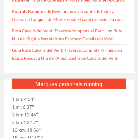
Ruta als Bufadors de Beví: un bosc de conte de fades a
Osona
en
Congost de Mont-rebei: El camí excavat a la roca
Ruta Cavalls del Vent: Travessa completa al Parc…
en
Ruta
Niu de l’Àguila Serrat de les Esposes: Cavalls del Vent
Guia Ruta Cavalls del Vent: Travessa completa Pirineus
en
Etapa Rebost a Niu de l’Àliga: Sostre de Cavalls del Vent
Marques personals running
1 km: 4'04''
1 mi: 6'37''
3 km: 12'46''
5 km: 23'17''
10 km: 48'56''
15 km: 1º16'01''