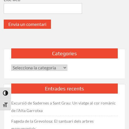
Categories
Categories
Entrades recents
Toggle High Contrast
Excursió de Sadernes a Sant Grau: Un viatge al cor romànic
Toggle Font size
de l’Alta Garrotxa
Fageda de la Grevolosa: El santuari dels arbres
monumentals