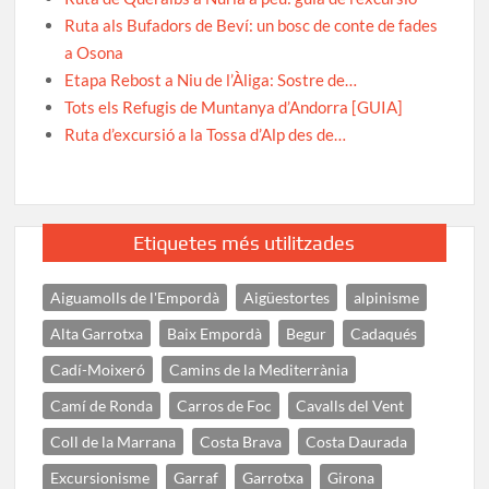
Ruta als Bufadors de Beví: un bosc de conte de fades
a Osona
Etapa Rebost a Niu de l’Àliga: Sostre de…
Tots els Refugis de Muntanya d’Andorra [GUIA]
Ruta d’excursió a la Tossa d’Alp des de…
Etiquetes més utilitzades
Aiguamolls de l'Empordà
Aigüestortes
alpinisme
Alta Garrotxa
Baix Empordà
Begur
Cadaqués
Cadí-Moixeró
Camins de la Mediterrània
Camí de Ronda
Carros de Foc
Cavalls del Vent
Coll de la Marrana
Costa Brava
Costa Daurada
Excursionisme
Garraf
Garrotxa
Girona