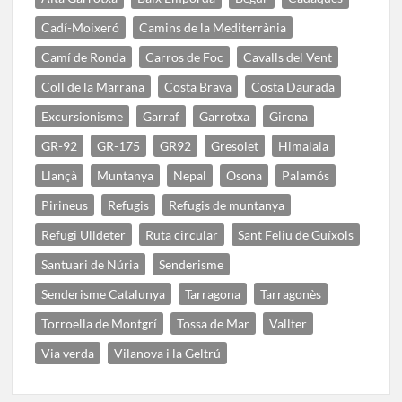
Cadí-Moixeró
Camins de la Mediterrània
Camí de Ronda
Carros de Foc
Cavalls del Vent
Coll de la Marrana
Costa Brava
Costa Daurada
Excursionisme
Garraf
Garrotxa
Girona
GR-92
GR-175
GR92
Gresolet
Himalaia
Llançà
Muntanya
Nepal
Osona
Palamós
Pirineus
Refugis
Refugis de muntanya
Refugi Ulldeter
Ruta circular
Sant Feliu de Guíxols
Santuari de Núria
Senderisme
Senderisme Catalunya
Tarragona
Tarragonès
Torroella de Montgrí
Tossa de Mar
Vallter
Via verda
Vilanova i la Geltrú