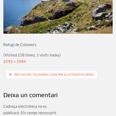
Refugi de Colomers
(Visited 158 times, 1 visits today)
Full
2592 × 1944
size
Navegació
REFUGI DE COLOMERS: GUIA PER A LA TEVA EXCURSIÓ
d'entrades
Deixa un comentari
L'adreça electrònica no es
publicarà.
Els camps necessaris