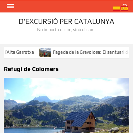
Skip
Search
to
content
D'EXCURSIÓ PER CATALUNYA
No importa el cim, sinó el camí
Alta Garrotxa
Fageda de la Grevolosa: El santuari dels a
Refugi de Colomers