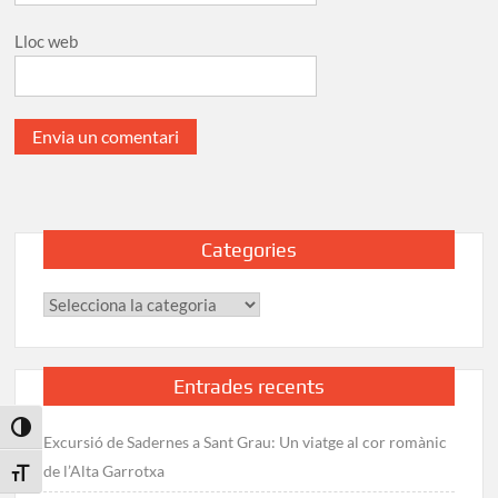
Lloc web
Categories
Categories
Entrades recents
Toggle High Contrast
Excursió de Sadernes a Sant Grau: Un viatge al cor romànic
de l’Alta Garrotxa
Toggle Font size