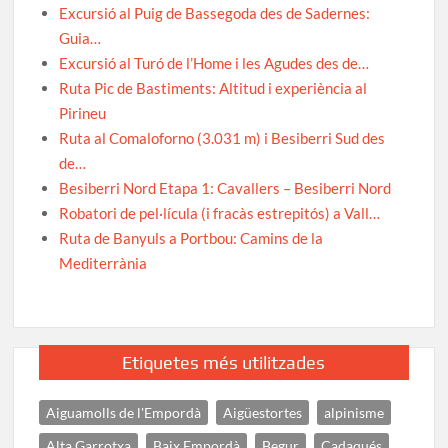
Excursió al Puig de Bassegoda des de Sadernes:
Guia…
Excursió al Turó de l’Home i les Agudes des de…
Ruta Pic de Bastiments: Altitud i experiència al
Pirineu
Ruta al Comaloforno (3.031 m) i Besiberri Sud des
de…
Besiberri Nord Etapa 1: Cavallers – Besiberri Nord
Robatori de pel·lícula (i fracàs estrepitós) a Vall…
Ruta de Banyuls a Portbou: Camins de la
Mediterrània
Etiquetes més utilitzades
Aiguamolls de l'Empordà
Aigüestortes
alpinisme
Alta Garrotxa
Baix Empordà
Begur
Cadaqués