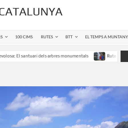
 CATALUNYA
RS
100 CIMS
RUTES
BTT
EL TEMPS A MUNTAN
antuari dels arbres monumentals
Ruta al Salt de Sallent: