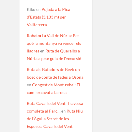
Kiko
en
Pujada a la Pica
d’Estats (3.133 m) per
Vallferrera
Robatori a Vall de Núria: Per
què la muntanya va vèncer els
lladres
en
Ruta de Queralbs a
Núria a peu: guia de l’excursió
Ruta als Bufadors de Beví: un
bosc de conte de fades a Osona
en
Congost de Mont-rebei: El
camí excavat a la roca
Ruta Cavalls del Vent: Travessa
completa al Parc…
en
Ruta Niu
de l’Àguila Serrat de les
Esposes: Cavalls del Vent