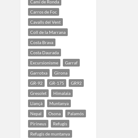
Camí de Ronda
Carros de Foc
Cavalls del Vent
Coll de la Marrana
Costa Brava
Costa Daurada
Excursionisme
Garraf
Garrotxa
Girona
GR-92
GR-175
GR92
Gresolet
Himalaia
Llançà
Muntanya
Nepal
Osona
Palamós
Pirineus
Refugis
Refugis de muntanya