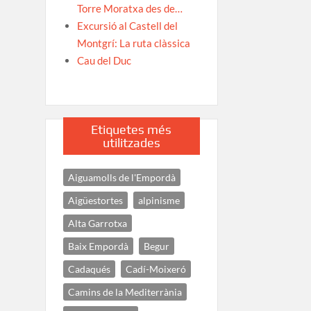
Torre Moratxa des de…
Excursió al Castell del
Montgrí: La ruta clàssica
Cau del Duc
Etiquetes més
utilitzades
Aiguamolls de l'Empordà
Aigüestortes
alpinisme
Alta Garrotxa
Baix Empordà
Begur
Cadaqués
Cadí-Moixeró
Camins de la Mediterrània