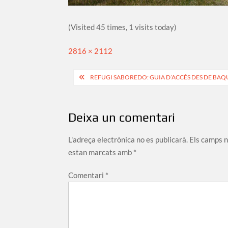
(Visited 45 times, 1 visits today)
Full
2816 × 2112
size
Navegació
REFUGI SABOREDO: GUIA D’ACCÉS DES DE BAQ
d'entrades
Deixa un comentari
L'adreça electrònica no es publicarà.
Els camps 
estan marcats amb
*
Comentari
*