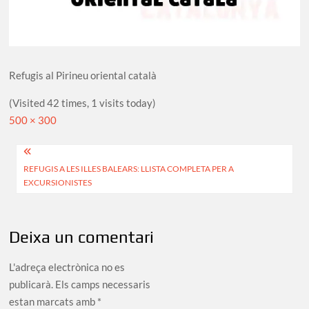
Refugis al Pirineu oriental català
(Visited 42 times, 1 visits today)
Full
500 × 300
size
Navegació
REFUGIS A LES ILLES BALEARS: LLISTA COMPLETA PER A
d'entrades
EXCURSIONISTES
Deixa un comentari
L'adreça electrònica no es
publicarà.
Els camps necessaris
estan marcats amb
*