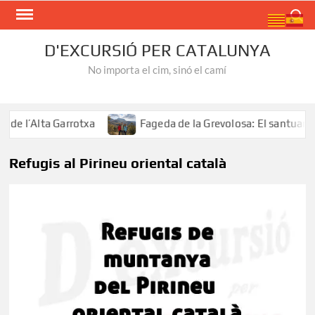
Skip
Search
to
content
D'EXCURSIÓ PER CATALUNYA
No importa el cim, sinó el camí
e l’Alta Garrotxa
Fageda de la Grevolosa: El santuari de
Refugis al Pirineu oriental català