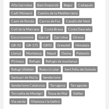
Alta Garrotxa
Baix Empordà
Begur
Cadaqués
Cadí-Moixeró
Camins de la Mediterrània
Camí de Ronda
Carros de Foc
Cavalls del Vent
Coll de la Marrana
Costa Brava
Costa Daurada
Excursionisme
Garraf
Garrotxa
Girona
GR-92
GR-175
GR92
Gresolet
Himalaia
Llançà
Muntanya
Nepal
Osona
Palamós
Pirineus
Refugis
Refugis de muntanya
Refugi Ulldeter
Ruta circular
Sant Feliu de Guíxols
Santuari de Núria
Senderisme
Senderisme Catalunya
Tarragona
Tarragonès
Torroella de Montgrí
Tossa de Mar
Vallter
Via verda
Vilanova i la Geltrú