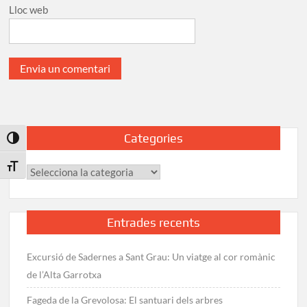
Lloc web
Categories
Toggle High Contrast
Toggle Font size
Categories
Entrades recents
Excursió de Sadernes a Sant Grau: Un viatge al cor romànic
de l’Alta Garrotxa
Fageda de la Grevolosa: El santuari dels arbres