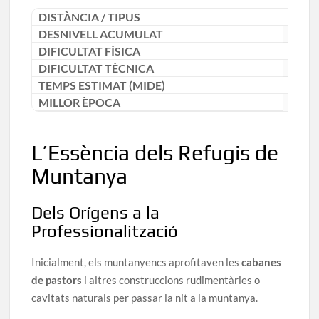
DISTÀNCIA / TIPUS
[Dada 
DESNIVELL ACUMULAT
[Dada 
DIFICULTAT FÍSICA
[Dada 
DIFICULTAT TÈCNICA
[Dada 
TEMPS ESTIMAT (MIDE)
[Dada 
MILLOR ÈPOCA
[Dada 
L’Essència dels Refugis de
Muntanya
Dels Orígens a la
Professionalització
Inicialment, els muntanyencs aprofitaven les
cabanes
de pastors
i altres construccions rudimentàries o
cavitats naturals per passar la nit a la muntanya.