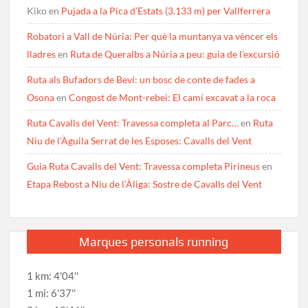
Kiko
en
Pujada a la Pica d’Estats (3.133 m) per Vallferrera
Robatori a Vall de Núria: Per què la muntanya va vèncer els
lladres
en
Ruta de Queralbs a Núria a peu: guia de l’excursió
Ruta als Bufadors de Beví: un bosc de conte de fades a
Osona
en
Congost de Mont-rebei: El camí excavat a la roca
Ruta Cavalls del Vent: Travessa completa al Parc…
en
Ruta
Niu de l’Àguila Serrat de les Esposes: Cavalls del Vent
Guia Ruta Cavalls del Vent: Travessa completa Pirineus
en
Etapa Rebost a Niu de l’Àliga: Sostre de Cavalls del Vent
Marques personals running
1 km: 4'04''
1 mi: 6'37''