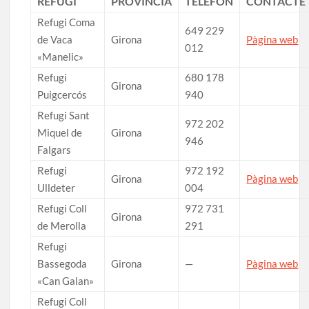
REFUGI
PROVÍNCIA
TELÈFON
CONTACTE
Refugi Coma
649 229
de Vaca
Girona
Pàgina web
012
«Manelic»
Refugi
680 178
Girona
Puigcercós
940
Refugi Sant
972 202
Miquel de
Girona
946
Falgars
Refugi
972 192
Girona
Pàgina web
Ulldeter
004
Refugi Coll
972 731
Girona
de Merolla
291
Refugi
Bassegoda
Girona
—
Pàgina web
«Can Galan»
Refugi Coll