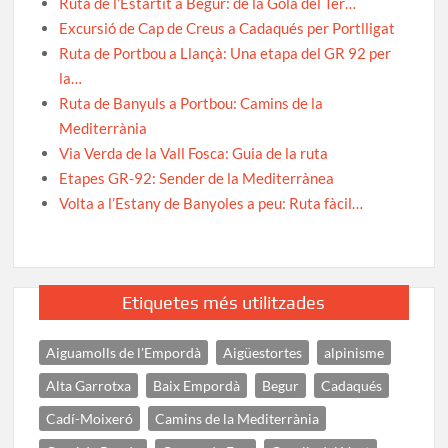
Ruta de l’Estartit a Begur: de la Gola del Ter…
Excursió de Cap de Creus a Cadaqués per Portlligat
Ruta de Portbou a Llançà: Una etapa del GR 92 per
la…
Ruta de Banyuls a Portbou: Camins de la
Mediterrània
Via Verda de la Vall Fosca: Guia de la ruta
Etapes GR-92: Sender de la Mediterrànea
Volta a l’Estany de Banyoles a peu: Ruta fàcil…
Etiquetes més utilitzades
Aiguamolls de l'Empordà
Aigüestortes
alpinisme
Alta Garrotxa
Baix Empordà
Begur
Cadaqués
Cadí-Moixeró
Camins de la Mediterrània