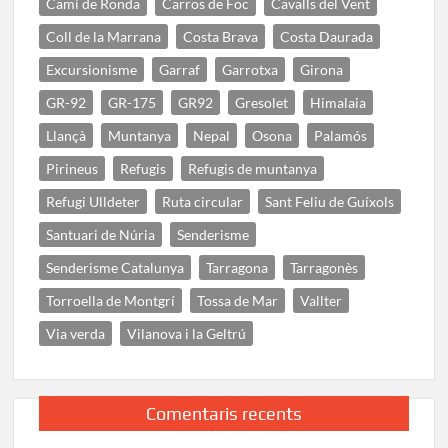
Camí de Ronda
Carros de Foc
Cavalls del Vent
Coll de la Marrana
Costa Brava
Costa Daurada
Excursionisme
Garraf
Garrotxa
Girona
GR-92
GR-175
GR92
Gresolet
Himalaia
Llançà
Muntanya
Nepal
Osona
Palamós
Pirineus
Refugis
Refugis de muntanya
Refugi Ulldeter
Ruta circular
Sant Feliu de Guíxols
Santuari de Núria
Senderisme
Senderisme Catalunya
Tarragona
Tarragonès
Torroella de Montgrí
Tossa de Mar
Vallter
Via verda
Vilanova i la Geltrú
Comentaris recents