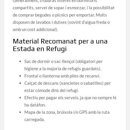
Generalment, trobaràs lliteres en dormitoris
compartits, servei de sopar i esmorzar, i la possibilitat
de comprar begudes o pícnics per emportar. Molts
disposen de lavabos i dutxes (sovint d’aigua freda o
amb un cost addicional).
Material Recomanat per a una
Estada en Refugi
Sac de dormir o sac-llençol (obligatori per
higiene a la majoria de refugis guardats).
Frontal o llanterna amb piles de recanvi.
Calçat de descans (xancletes o sabatilles) per
estar còmode dins del refugi.
Efectiu per pagar els serveis, ja que no sempre hi
ha datàfon.
Mapa de la zona, brúixola i/o GPS amb la ruta
carregada.