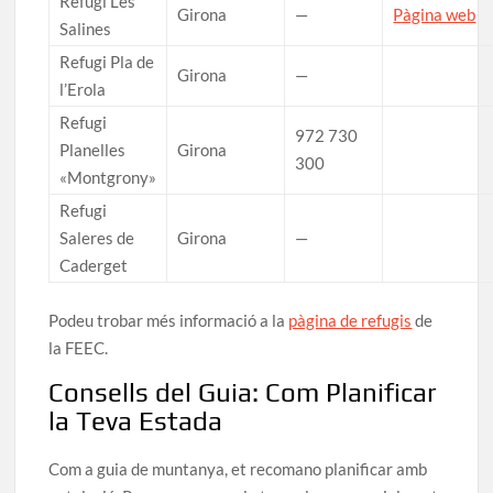
Refugi Les
Girona
—
Pàgina web
Salines
Refugi Pla de
Girona
—
l’Erola
Refugi
972 730
Planelles
Girona
300
«Montgrony»
Refugi
Saleres de
Girona
—
Caderget
Podeu trobar més informació a la
pàgina de refugis
de
la FEEC.
Consells del Guia: Com Planificar
la Teva Estada
Com a guia de muntanya, et recomano planificar amb