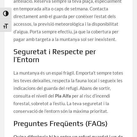
antelació. Reserva sempre la teva plaça, especialment
en temporada alta o caps de setmana. Contacta
Toggle High Contrast
directament amb el guarda per conèixer l’estat dels
accessos, la previsió meteorològica i la disponibilitat
Toggle Font size
d’aigua. Porta sempre efectiu, ja que la cobertura per
pagar amb targeta a la muntanya sol ser inexistent.
Seguretat i Respecte per
l’Entorn
La muntanya és un espai fràgil. Emporta’t sempre totes
les teves deixalles, respecta la fauna local i segueix les
indicacions del guarda del refugi. Abans de sortir,
consulta el nivell del
Pla Alfa
per al risc d’incendi
forestal, sobretot a l’estiu. La teva seguretat i la
conservació de l’entorn són la màxima prioritat.
Preguntes Freqüents (FAQs)
Quina diferència hi ha entre un refugi guardat i un de