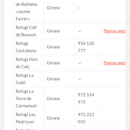
de Balmeta
Girona
—
«Jaume
Farrer»
Refugi Coll
Girona
—
Pàgina web
de Banyuls
Refugi
934 120
Girona
Costabona
777
Refugi Forn
Girona
—
Pàgina web
de Calç
Refugi La
Girona
—
Cubil
Refugi La
972 554
Torre de
Girona
975
Carmanxel
Refugi Les
972 223
Girona
Pedrisses
035