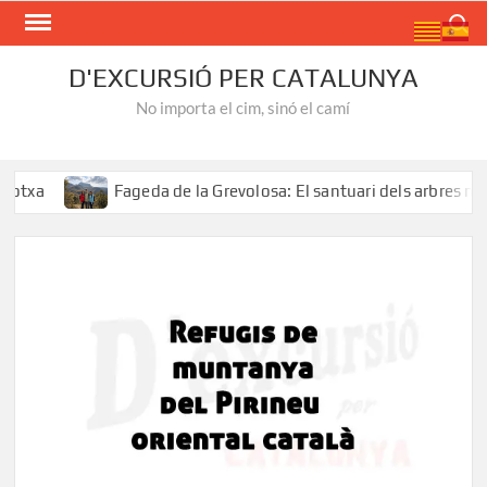
Skip
Search
to
content
D'EXCURSIÓ PER CATALUNYA
No importa el cim, sinó el camí
Fageda de la Grevolosa: El santuari dels arbres monumen