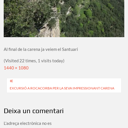
Al final de la carena ja veiem el Santuari
(Visited 22 times, 1 visits today)
Full
1440 × 1080
size
Navegació
EXCURSIÓ A ROCACORBA PER LA SEVA IMPRESSIONANT CARENA
d'entrades
Deixa un comentari
L'adreça electrònica no es