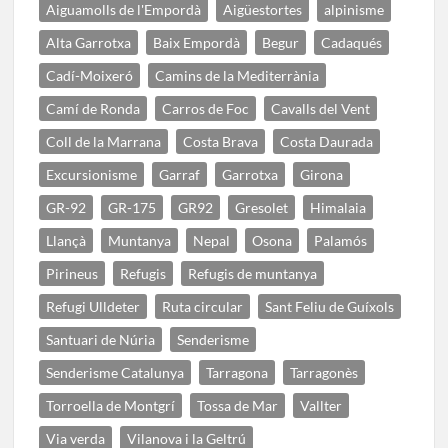
Aiguamolls de l'Empordà
Aigüestortes
alpinisme
Alta Garrotxa
Baix Empordà
Begur
Cadaqués
Cadí-Moixeró
Camins de la Mediterrània
Camí de Ronda
Carros de Foc
Cavalls del Vent
Coll de la Marrana
Costa Brava
Costa Daurada
Excursionisme
Garraf
Garrotxa
Girona
GR-92
GR-175
GR92
Gresolet
Himalaia
Llançà
Muntanya
Nepal
Osona
Palamós
Pirineus
Refugis
Refugis de muntanya
Refugi Ulldeter
Ruta circular
Sant Feliu de Guíxols
Santuari de Núria
Senderisme
Senderisme Catalunya
Tarragona
Tarragonès
Torroella de Montgrí
Tossa de Mar
Vallter
Via verda
Vilanova i la Geltrú