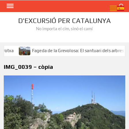
Skip
Search
to
content
D'EXCURSIÓ PER CATALUNYA
No importa el cim, sinó el camí
txa
Fageda de la Grevolosa: El santuari dels arbres mon
IMG_0039 – còpia