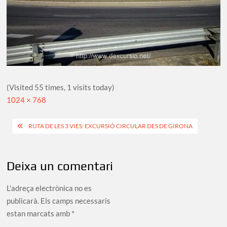
(Visited 55 times, 1 visits today)
Full
1024 × 768
size
Navegació
RUTA DE LES 3 VIES: EXCURSIÓ CIRCULAR DES DE GIRONA
d'entrades
Deixa un comentari
L'adreça electrònica no es
publicarà.
Els camps necessaris
estan marcats amb
*