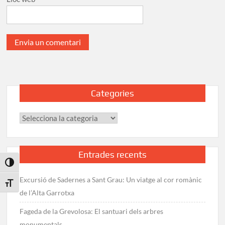
Categories
Categories
Entrades recents
Toggle High Contrast
Excursió de Sadernes a Sant Grau: Un viatge al cor romànic
Toggle Font size
de l’Alta Garrotxa
Fageda de la Grevolosa: El santuari dels arbres
monumentals