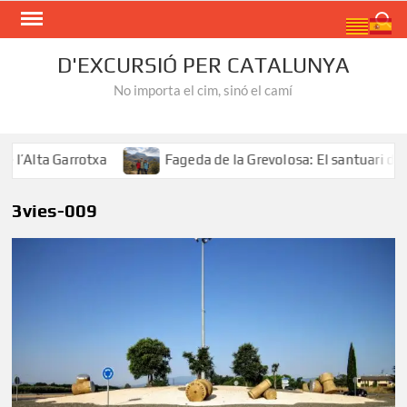
Skip
Search
to
content
D'EXCURSIÓ PER CATALUNYA
No importa el cim, sinó el camí
Alta Garrotxa
Fageda de la Grevolosa: El santuari dels 
3vies-009