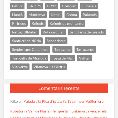
GR-92
GR-175
GR92
Gresolet
Himalaia
Llançà
Muntanya
Nepal
Osona
Palamós
Pirineus
Refugis
Refugis de muntanya
Refugi Ulldeter
Ruta circular
Sant Feliu de Guíxols
Santuari de Núria
Senderisme
Senderisme Catalunya
Tarragona
Tarragonès
Torroella de Montgrí
Tossa de Mar
Vallter
Via verda
Vilanova i la Geltrú
Comentaris recents
Kiko
en
Pujada a la Pica d’Estats (3.133 m) per Vallferrera
Robatori a Vall de Núria: Per què la muntanya va vèncer els
lladres
en
Ruta de Queralbs a Núria a peu: guia de l’excursió