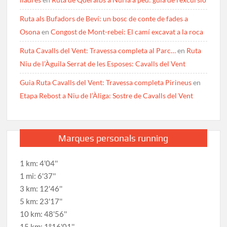
Ruta als Bufadors de Beví: un bosc de conte de fades a
Osona
en
Congost de Mont-rebei: El camí excavat a la roca
Ruta Cavalls del Vent: Travessa completa al Parc…
en
Ruta
Niu de l’Àguila Serrat de les Esposes: Cavalls del Vent
Guia Ruta Cavalls del Vent: Travessa completa Pirineus
en
Etapa Rebost a Niu de l’Àliga: Sostre de Cavalls del Vent
Marques personals running
1 km: 4'04''
1 mi: 6'37''
3 km: 12'46''
5 km: 23'17''
10 km: 48'56''
15 km: 1º16'01''