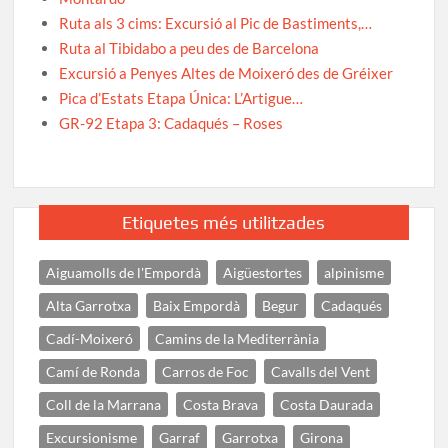
Ruta als 3 cims: Excursió al Pic de Bastiments,…
Ruta al Tibidabo a peu des de Barcelona
Excursió a Penyes Altes de Moixeró des de Gréixer
Pica d’Estats Etapa Única: L’Artigue…
GR-92 Etapa 3: Cadaqués – Roses
Etiquetes més utilitzades
Aiguamolls de l'Empordà
Aigüestortes
alpinisme
Alta Garrotxa
Baix Empordà
Begur
Cadaqués
Cadí-Moixeró
Camins de la Mediterrània
Camí de Ronda
Carros de Foc
Cavalls del Vent
Coll de la Marrana
Costa Brava
Costa Daurada
Excursionisme
Garraf
Garrotxa
Girona