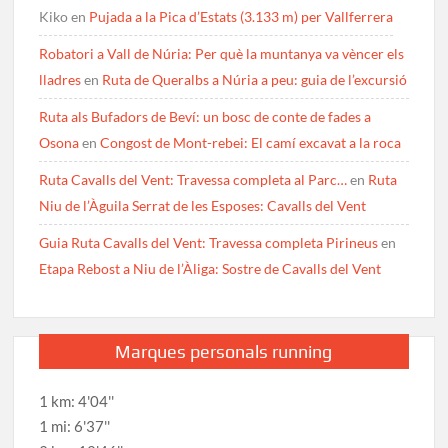
Kiko
en
Pujada a la Pica d’Estats (3.133 m) per Vallferrera
Robatori a Vall de Núria: Per què la muntanya va vèncer els
lladres
en
Ruta de Queralbs a Núria a peu: guia de l’excursió
Ruta als Bufadors de Beví: un bosc de conte de fades a
Osona
en
Congost de Mont-rebei: El camí excavat a la roca
Ruta Cavalls del Vent: Travessa completa al Parc…
en
Ruta
Niu de l’Àguila Serrat de les Esposes: Cavalls del Vent
Guia Ruta Cavalls del Vent: Travessa completa Pirineus
en
Etapa Rebost a Niu de l’Àliga: Sostre de Cavalls del Vent
Marques personals running
1 km: 4'04''
1 mi: 6'37''