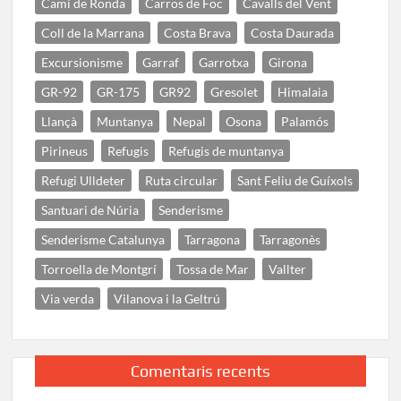
Camí de Ronda
Carros de Foc
Cavalls del Vent
Coll de la Marrana
Costa Brava
Costa Daurada
Excursionisme
Garraf
Garrotxa
Girona
GR-92
GR-175
GR92
Gresolet
Himalaia
Llançà
Muntanya
Nepal
Osona
Palamós
Pirineus
Refugis
Refugis de muntanya
Refugi Ulldeter
Ruta circular
Sant Feliu de Guíxols
Santuari de Núria
Senderisme
Senderisme Catalunya
Tarragona
Tarragonès
Torroella de Montgrí
Tossa de Mar
Vallter
Via verda
Vilanova i la Geltrú
Comentaris recents