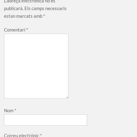
L'adreça electrònica no es
publicarà.
Els camps necessaris
estan marcats amb
*
Comentari
*
Nom
*
Correu electrònic
*