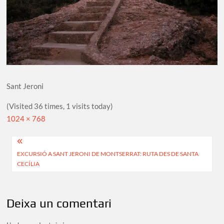
Sant Jeroni
(Visited 36 times, 1 visits today)
Full
1024 × 768
size
Navegació
EXCURSIÓ A SANT JERONI DE MONTSERRAT: RUTA DES DE SANTA
d'entrades
CECÍLIA
Deixa un comentari