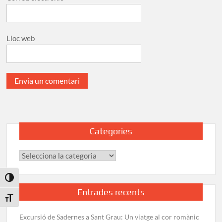
Lloc web
Categories
Categories
Toggle High Contrast
Entrades recents
Toggle Font size
Excursió de Sadernes a Sant Grau: Un viatge al cor romànic