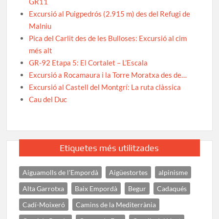
GR11
Excursió al Puigpedrós (2.915 m) des del Refugi de
Malniu
Pica del Carlit des de les Bulloses: Excursió al cim
més alt
GR-92 Etapa 5: El Cortalet – L’Escala
Excursió a Rocamaura i la Torre Moratxa des de…
Excursió al Castell del Montgrí: La ruta clàssica
Cau del Duc
Etiquetes més utilitzades
Aiguamolls de l'Empordà
Aigüestortes
alpinisme
Alta Garrotxa
Baix Empordà
Begur
Cadaqués
Cadí-Moixeró
Camins de la Mediterrània