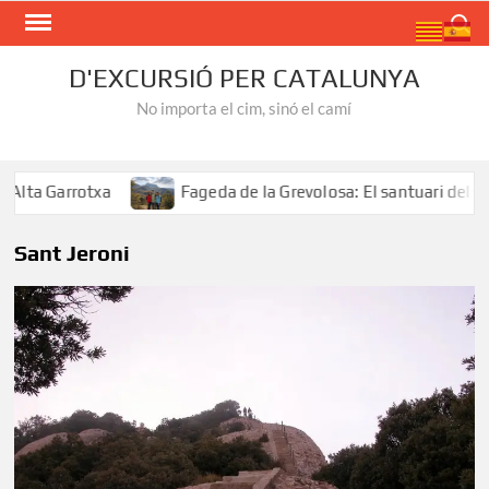
Skip
Search
to
content
D'EXCURSIÓ PER CATALUNYA
No importa el cim, sinó el camí
ta Garrotxa
Fageda de la Grevolosa: El santuari dels ar
Sant Jeroni