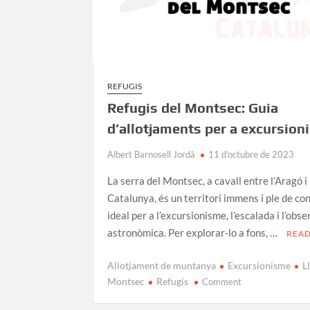
REFUGIS
Refugis del Montsec: Guia
d’allotjaments per a excursion
Albert Barnosell Jordà
11 d'octubre de 2023
La serra del Montsec, a cavall entre l’Aragó i
Catalunya, és un territori immens i ple de co
ideal per a l’excursionisme, l’escalada i l’obs
astronòmica. Per explorar-lo a fons, …
REA
Allotjament de muntanya
Excursionisme
L
on
Montsec
Refugis
Comment
Refugis