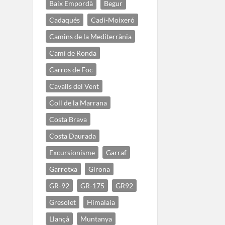
Baix Empordà
Begur
Cadaqués
Cadí-Moixeró
Camins de la Mediterrània
Camí de Ronda
Carros de Foc
Cavalls del Vent
Coll de la Marrana
Costa Brava
Costa Daurada
Excursionisme
Garraf
Garrotxa
Girona
GR-92
GR-175
GR92
Gresolet
Himalaia
Llançà
Muntanya