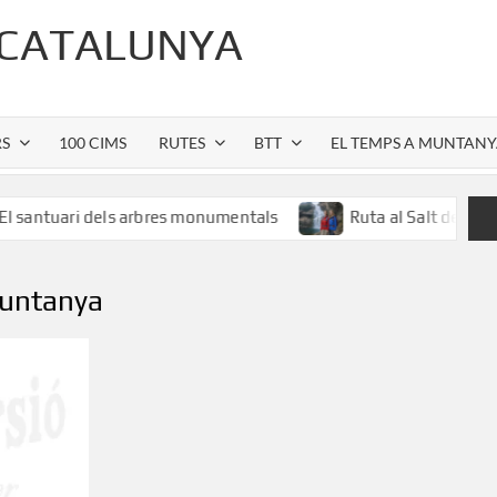
 CATALUNYA
RS
100 CIMS
RUTES
BTT
EL TEMPS A MUNTAN
ri dels arbres monumentals
Ruta al Salt de Sallent: l’esp
muntanya