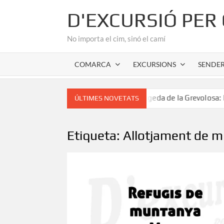
Skip
D'EXCURSIÓ PER
to
content
No importa el cim, sinó el camí
COMARCA
EXCURSIONS
SENDE
nic de l’Alta Garrotxa
Fageda de la Grevolosa: El santua
ÚLTIMES NOVETATS
Etiqueta:
Allotjament de 