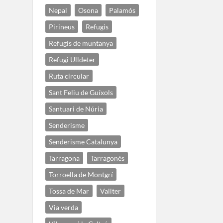
Nepal
Osona
Palamós
Pirineus
Refugis
Refugis de muntanya
Refugi Ulldeter
Ruta circular
Sant Feliu de Guíxols
Santuari de Núria
Senderisme
Senderisme Catalunya
Tarragona
Tarragonès
Torroella de Montgrí
Tossa de Mar
Vallter
Via verda