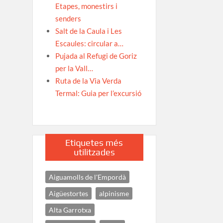
Etapes, monestirs i
senders
Salt de la Caula i Les
Escaules: circular a…
Pujada al Refugi de Goriz
per la Vall…
Ruta de la Via Verda
Termal: Guia per l’excursió
Etiquetes més
utilitzades
Aiguamolls de l'Empordà
Aigüestortes
alpinisme
Alta Garrotxa