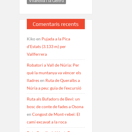
Vilanova i la Geltrú
Comentaris recents
Kiko
en
Pujada a la Pica
d’Estats (3.133 m) per
Vallferrera
Robatori a Vall de Núria: Per
què la muntanya va vèncer els
lladres
en
Ruta de Queralbs a
Núria a peu: guia de l’excursió
Ruta als Bufadors de Beví: un
bosc de conte de fades a Osona
en
Congost de Mont-rebei: El
camí excavat a la roca