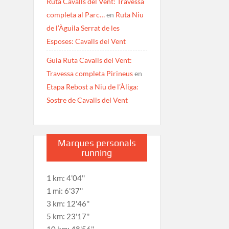
Ruta Cavalls del Vent: Travessa
completa al Parc…
en
Ruta Niu
de l’Àguila Serrat de les
Esposes: Cavalls del Vent
Guia Ruta Cavalls del Vent:
Travessa completa Pirineus
en
Etapa Rebost a Niu de l’Àliga:
Sostre de Cavalls del Vent
Marques personals
running
1 km: 4'04''
1 mi: 6'37''
3 km: 12'46''
5 km: 23'17''