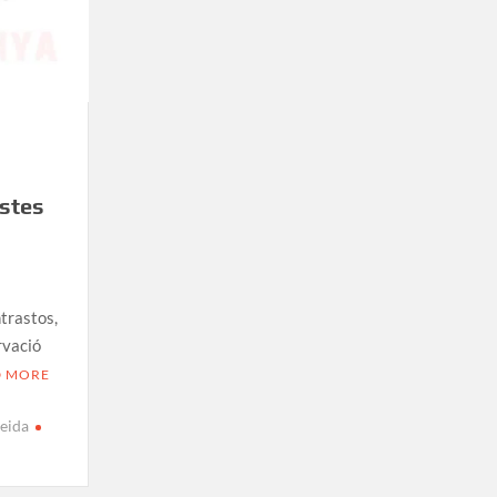
istes
ntrastos,
ervació
D MORE
leida