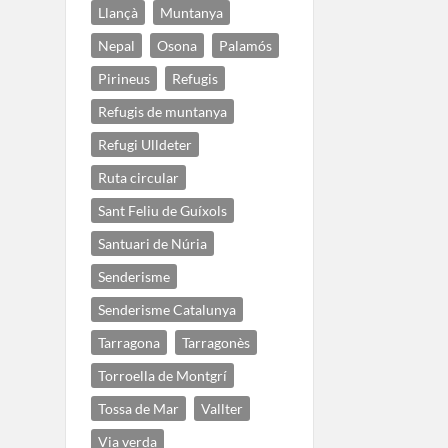
Llançà
Muntanya
Nepal
Osona
Palamós
Pirineus
Refugis
Refugis de muntanya
Refugi Ulldeter
Ruta circular
Sant Feliu de Guíxols
Santuari de Núria
Senderisme
Senderisme Catalunya
Tarragona
Tarragonès
Torroella de Montgrí
Tossa de Mar
Vallter
Via verda