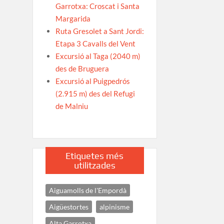
Garrotxa: Croscat i Santa
Margarida
Ruta Gresolet a Sant Jordi:
Etapa 3 Cavalls del Vent
Excursió al Taga (2040 m)
des de Bruguera
Excursió al Puigpedrós
(2.915 m) des del Refugi
de Malniu
Etiquetes més
utilitzades
Aiguamolls de l'Empordà
Aigüestortes
alpinisme
Alta Garrotxa