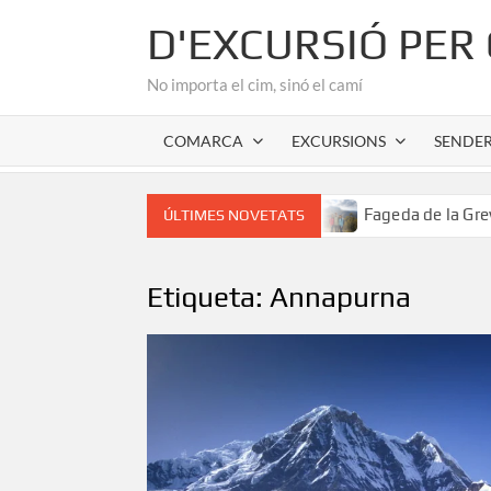
Skip
D'EXCURSIÓ PER
to
content
No importa el cim, sinó el camí
COMARCA
EXCURSIONS
SENDE
or romànic de l’Alta Garrotxa
Fageda de la Grevolosa: El
ÚLTIMES NOVETATS
Etiqueta:
Annapurna