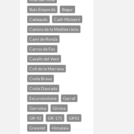
Baix Empordà
Begur
Cadaqués
Cadí-Moixeró
Camins de la Mediterrània
Camí de Ronda
Carros de Foc
Cavalls del Vent
Coll de la Marrana
Costa Brava
Costa Daurada
Excursionisme
Garraf
Garrotxa
Girona
GR-92
GR-175
GR92
Gresolet
Himalaia