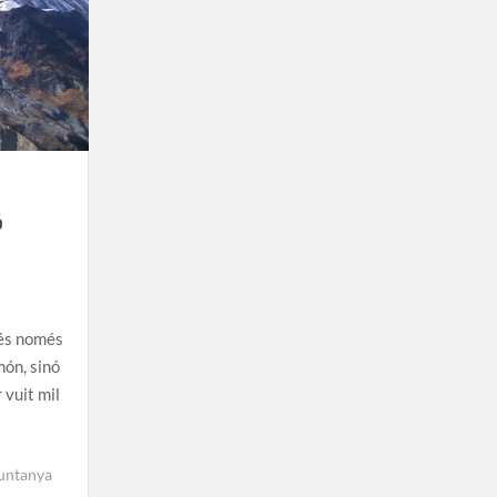
ó
 és només
món, sinó
 vuit mil
untanya