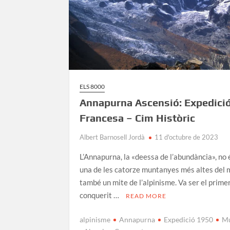
ELS 8000
Annapurna Ascensió: Expedici
Francesa – Cim Històric
Albert Barnosell Jordà
11 d'octubre de 2023
L’Annapurna, la «deessa de l’abundància», no
una de les catorze muntanyes més altes del 
també un mite de l’alpinisme. Va ser el primer
conquerit …
READ MORE
alpinisme
Annapurna
Expedició 1950
M