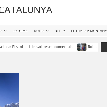
 CATALUNYA
RS
100 CIMS
RUTES
BTT
EL TEMPS A MUNTAN
 santuari dels arbres monumentals
Ruta al Salt de Sallent