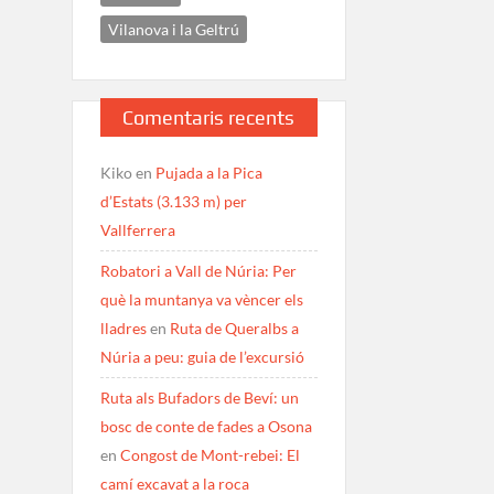
Vilanova i la Geltrú
Comentaris recents
Kiko
en
Pujada a la Pica
d’Estats (3.133 m) per
Vallferrera
Robatori a Vall de Núria: Per
què la muntanya va vèncer els
lladres
en
Ruta de Queralbs a
Núria a peu: guia de l’excursió
Ruta als Bufadors de Beví: un
bosc de conte de fades a Osona
en
Congost de Mont-rebei: El
camí excavat a la roca