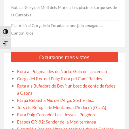
Ruta al Gorg del Molí dels Murris: Les piscines turqueses de
la Garrotxa
Excursió al Gorg de la Foradada: una joia amagada a
Toggle High Contrast
Cantonigròs
Toggle Font size
Excursions mes vistes
Ruta al Puigmal des de Núria: Guia de l’ascensió
Gorgs del Rec del Puig: Ruta pel Camí Ral des…
Ruta als Bufadors de Beví: un bosc de conte de fades
a Osona
Etapa Rebost a Niu de l’Àliga: Sostre de…
Tots els Refugis de Muntanya d’Andorra [GUIA]
Ruta Puig Cornador Les Llosses i Puigdon
Etapes GR-92: Sender de la Mediterrànea
Excursió a Penyes Altes de Moixeró des de Gréixer