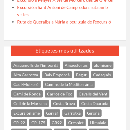
Excursió a Sant Antoni de Camprodon: ruta amb
vistes…
Ruta de Queralbs a Núria a peu: guia de l’excursió
Etiquetes més utilitzades
Aiguamolls de l'Empordà
Aigüestortes
alpinisme
Alta Garrotxa
Baix Empordà
Begur
Cadaqués
Cadí-Moixeró
Camins de la Mediterrània
Camí de Ronda
Carros de Foc
Cavalls del Vent
Coll de la Marrana
Costa Brava
Costa Daurada
Excursionisme
Garraf
Garrotxa
Girona
GR-92
GR-175
GR92
Gresolet
Himalaia