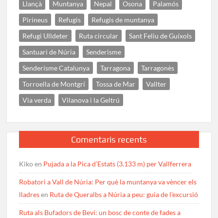
Llançà
Muntanya
Nepal
Osona
Palamós
Pirineus
Refugis
Refugis de muntanya
Refugi Ulldeter
Ruta circular
Sant Feliu de Guíxols
Santuari de Núria
Senderisme
Senderisme Catalunya
Tarragona
Tarragonès
Torroella de Montgrí
Tossa de Mar
Vallter
Via verda
Vilanova i la Geltrú
Comentaris recents
Kiko
en
Pujada a la Pica d’Estats (3.133 m) per Vallferrera
Robatori a Vall de Núria: Per què la muntanya va vèncer els
lladres
en
Ruta de Queralbs a Núria a peu: guia de l’excursió
Ruta als Bufadors de Beví: un bosc de conte de fades a