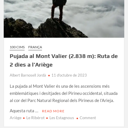
100 CIMS
FRANÇA
Pujada al Mont Valier (2.838 m): Ruta de
2 dies a l’Ariège
Albert Barnosell Jordà
11 d'octubre de 2023
La pujada al Mont Valier és una de les ascensions més
emblemàtiques i desitjades del Pirineu occidental, situada
al cor del Parc Natural Regional dels Pirineus de l’Arieja.
Aquesta ruta …
READ MORE
Ariège
Le Ribérot
Les Estagnous
on
Comment
Pujada