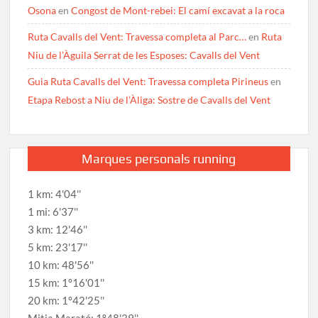
Osona
en
Congost de Mont-rebei: El camí excavat a la roca
Ruta Cavalls del Vent: Travessa completa al Parc…
en
Ruta
Niu de l’Àguila Serrat de les Esposes: Cavalls del Vent
Guia Ruta Cavalls del Vent: Travessa completa Pirineus
en
Etapa Rebost a Niu de l’Àliga: Sostre de Cavalls del Vent
Marques personals running
1 km: 4'04''
1 mi: 6'37''
3 km: 12'46''
5 km: 23'17''
10 km: 48'56''
15 km: 1º16'01''
20 km: 1º42'25''