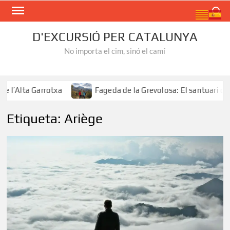
Skip
Search
to
content
D'EXCURSIÓ PER CATALUNYA
No importa el cim, sinó el camí
’Alta Garrotxa
Fageda de la Grevolosa: El santuari dels 
Etiqueta:
Ariège