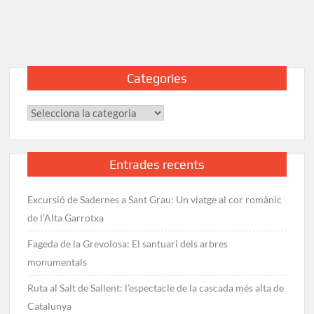
al
Mont
Valier
(2.838
m):
Categories
Ruta
de
Categories
2
dies
a
l’Ariège
Entrades recents
Excursió de Sadernes a Sant Grau: Un viatge al cor romànic
de l’Alta Garrotxa
Fageda de la Grevolosa: El santuari dels arbres
monumentals
Ruta al Salt de Sallent: l’espectacle de la cascada més alta de
Catalunya