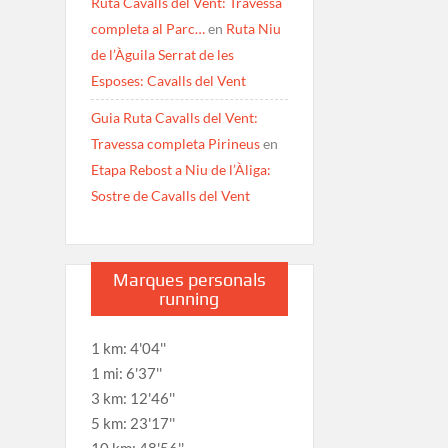
Ruta Cavalls del Vent: Travessa
completa al Parc…
en
Ruta Niu
de l’Àguila Serrat de les
Esposes: Cavalls del Vent
Guia Ruta Cavalls del Vent:
Travessa completa Pirineus
en
Etapa Rebost a Niu de l’Àliga:
Sostre de Cavalls del Vent
Marques personals
running
1 km: 4'04''
1 mi: 6'37''
3 km: 12'46''
5 km: 23'17''