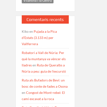
Vilanova i la Geltrú
Comentaris recents
Kiko
en
Pujada a la Pica
d’Estats (3.133 m) per
Vallferrera
Robatori a Vall de Núria: Per
què la muntanya va vèncer els
lladres
en
Ruta de Queralbs a
Núria a peu: guia de l’excursió
Ruta als Bufadors de Beví: un
bosc de conte de fades a Osona
en
Congost de Mont-rebei: El
camí excavat a la roca