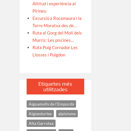
Altitud i experiència al
Pirineu
Excursió a Rocamaura i la
Torre Moratxa des de…
Ruta al Gorg del Molí dels
Murris: Les piscines…
Ruta Puig Cornador Les
Llosses i Puigdon
Etiquetes més
utilitzades
Aiguamolls de l'Empordà
Aigüestortes
alpinisme
Alta Garrotxa