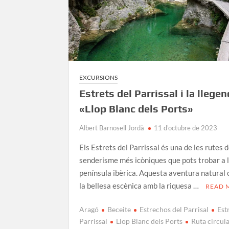
EXCURSIONS
Estrets del Parrissal i la llege
«Llop Blanc dels Ports»
Albert Barnosell Jordà
11 d'octubre de 2023
Els Estrets del Parrissal és una de les rutes 
senderisme més icòniques que pots trobar a 
península ibèrica. Aquesta aventura natural
la bellesa escènica amb la riquesa …
READ 
Aragó
Beceite
Estrechos del Parrisal
Est
Parrissal
Llop Blanc dels Ports
Ruta circul