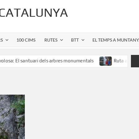
 CATALUNYA
RS
100 CIMS
RUTES
BTT
EL TEMPS A MUNTAN
 santuari dels arbres monumentals
Ruta al Salt de Sallen