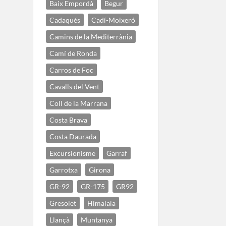
Baix Empordà
Begur
Cadaqués
Cadí-Moixeró
Camins de la Mediterrània
Camí de Ronda
Carros de Foc
Cavalls del Vent
Coll de la Marrana
Costa Brava
Costa Daurada
Excursionisme
Garraf
Garrotxa
Girona
GR-92
GR-175
GR92
Gresolet
Himalaia
Llançà
Muntanya