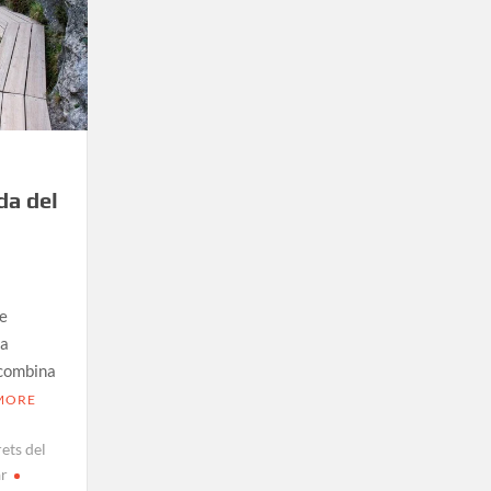
nda del
de
la
 combina
MORE
rets del
ar