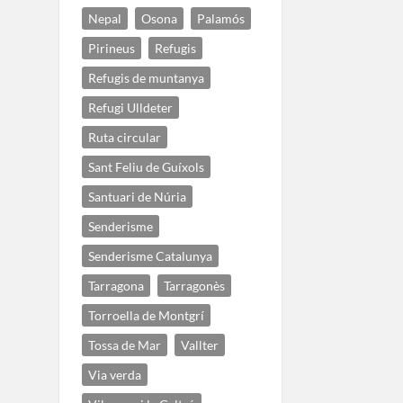
Nepal
Osona
Palamós
Pirineus
Refugis
Refugis de muntanya
Refugi Ulldeter
Ruta circular
Sant Feliu de Guíxols
Santuari de Núria
Senderisme
Senderisme Catalunya
Tarragona
Tarragonès
Torroella de Montgrí
Tossa de Mar
Vallter
Via verda