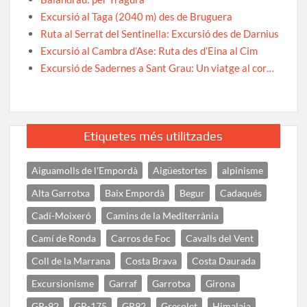
Excursió al Taga (2040 m) des de Bruguera
Ruta al Serrat del Sentinella: Excursió des de Darnius
Excursió al Cambra d’Ase: Ruta des d’Eina al Cim
Excursió de Sadernes a Sant Grau: Un viatge al cor…
Etiquetes més utilitzades
Aiguamolls de l'Empordà
Aigüestortes
alpinisme
Alta Garrotxa
Baix Empordà
Begur
Cadaqués
Cadí-Moixeró
Camins de la Mediterrània
Camí de Ronda
Carros de Foc
Cavalls del Vent
Coll de la Marrana
Costa Brava
Costa Daurada
Excursionisme
Garraf
Garrotxa
Girona
GR-92
GR-175
GR92
Gresolet
Himalaia