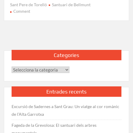
Sant Pere de Torelló
Santuari de Bellmunt
on
Comment
Santuari
de
Bellmunt:
Història,
Rutes
i
Categories
Vistes
Espectaculars
Categories
Entrades recents
Excursió de Sadernes a Sant Grau: Un viatge al cor romànic
de l’Alta Garrotxa
Fageda de la Grevolosa: El santuari dels arbres
monumentals