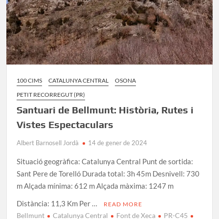
100 CIMS
CATALUNYA CENTRAL
OSONA
PETIT RECORREGUT (PR)
Santuari de Bellmunt: Història, Rutes i
Vistes Espectaculars
Albert Barnosell Jordà
14 de gener de 2024
Situació geogràfica: Catalunya Central Punt de sortida:
Sant Pere de Torelló Durada total: 3h 45m Desnivell: 730
m Alçada mínima: 612 m Alçada màxima: 1247 m
Distància: 11,3 Km Per …
READ MORE
Bellmunt
Catalunya Central
Font de Xeca
PR-C45