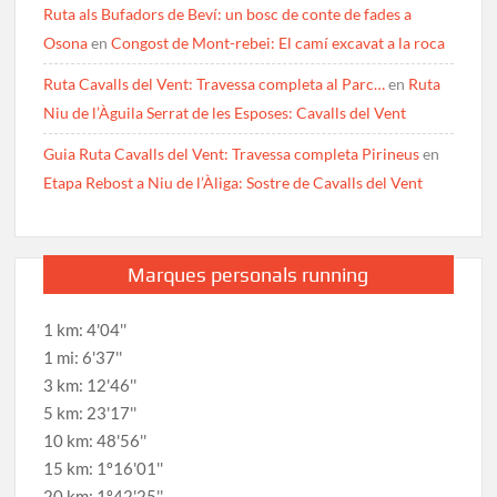
Ruta als Bufadors de Beví: un bosc de conte de fades a
Osona
en
Congost de Mont-rebei: El camí excavat a la roca
Ruta Cavalls del Vent: Travessa completa al Parc…
en
Ruta
Niu de l’Àguila Serrat de les Esposes: Cavalls del Vent
Guia Ruta Cavalls del Vent: Travessa completa Pirineus
en
Etapa Rebost a Niu de l’Àliga: Sostre de Cavalls del Vent
Marques personals running
1 km: 4'04''
1 mi: 6'37''
3 km: 12'46''
5 km: 23'17''
10 km: 48'56''
15 km: 1º16'01''
20 km: 1º42'25''