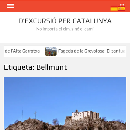
Skip
Search
to
content
D'EXCURSIÓ PER CATALUNYA
No importa el cim, sinó el camí
e l’Alta Garrotxa
Fageda de la Grevolosa: El santuari de
Etiqueta:
Bellmunt