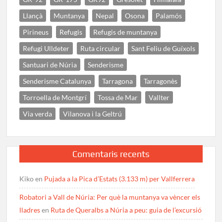
Llançà
Muntanya
Nepal
Osona
Palamós
Pirineus
Refugis
Refugis de muntanya
Refugi Ulldeter
Ruta circular
Sant Feliu de Guíxols
Santuari de Núria
Senderisme
Senderisme Catalunya
Tarragona
Tarragonès
Torroella de Montgrí
Tossa de Mar
Vallter
Via verda
Vilanova i la Geltrú
Comentaris recents
Kiko
en
Pujada a la Pica d’Estats (3.133 m) per Vallferrera
Robatori a Vall de Núria: Per què la muntanya va vèncer els
lladres
en
Ruta de Queralbs a Núria a peu: guia de l’excursió