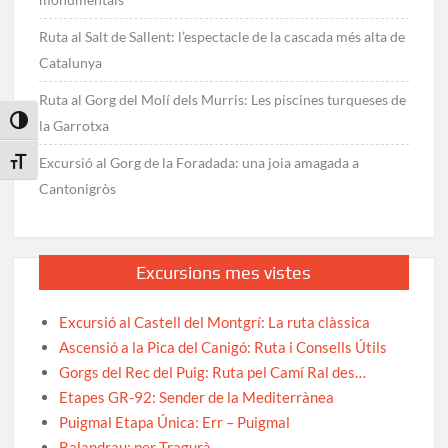
Ruta al Salt de Sallent: l’espectacle de la cascada més alta de
Catalunya
Ruta al Gorg del Molí dels Murris: Les piscines turqueses de
Toggle High Contrast
la Garrotxa
Excursió al Gorg de la Foradada: una joia amagada a
Toggle Font size
Cantonigròs
Excursions mes vistes
Excursió al Castell del Montgrí: La ruta clàssica
Ascensió a la Pica del Canigó: Ruta i Consells Útils
Gorgs del Rec del Puig: Ruta pel Camí Ral des…
Etapes GR-92: Sender de la Mediterrànea
Puigmal Etapa Única: Err – Puigmal
Balandrau: per Tragurà