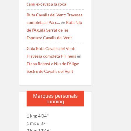
camí excavat a la roca
Ruta Cavalls del Vent: Travessa
completa al Parc…
en
Ruta Niu
de l’Àguila Serrat de les
Esposes: Cavalls del Vent
Guia Ruta Cavalls del Vent:
Travessa completa Pirineus
en
Etapa Rebost a Niu de l’Àliga:
Sostre de Cavalls del Vent
Marques personals
running
1 km: 4'04''
1 mi: 6'37''
3 km: 12'46''