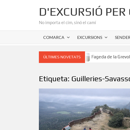
Skip
D'EXCURSIÓ PER
to
content
No importa el cim, sinó el camí
COMARCA
EXCURSIONS
SENDE
r romànic de l’Alta Garrotxa
Fageda de la Grevolosa: El 
ÚLTIMES NOVETATS
Etiqueta:
Guilleries-Savas