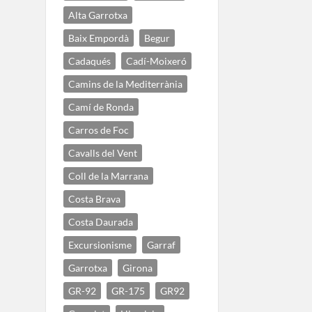
Alta Garrotxa
Baix Empordà
Begur
Cadaqués
Cadí-Moixeró
Camins de la Mediterrània
Camí de Ronda
Carros de Foc
Cavalls del Vent
Coll de la Marrana
Costa Brava
Costa Daurada
Excursionisme
Garraf
Garrotxa
Girona
GR-92
GR-175
GR92