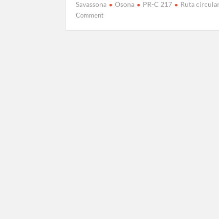
Savassona
Osona
PR-C 217
Ruta circula
on
Comment
Ruta
Camins
de
Verdaguer
PR-
C
217
des
de
Folgueroles