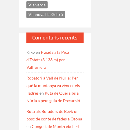
Via verda
Vilanova i la Geltrú
Comentaris recents
Kiko
en
Pujada a la Pica
d’Estats (3.133 m) per
Vallferrera
Robatori a Vall de Núria: Per
què la muntanya va vèncer els
lladres
en
Ruta de Queralbs a
Núria a peu: guia de l’excursió
Ruta als Bufadors de Beví: un
bosc de conte de fades a Osona
en
Congost de Mont-rebei: El