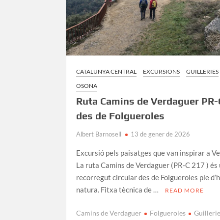
CATALUNYA CENTRAL
EXCURSIONS
GUILLERIES
OSONA
Ruta Camins de Verdaguer PR-
des de Folgueroles
Albert Barnosell
13 de gener de 2026
Excursió pels paisatges que van inspirar a V
La ruta Camins de Verdaguer (PR-C 217 ) és
recorregut circular des de Folgueroles ple d’h
natura. Fitxa tècnica de …
READ MORE
Camins de Verdaguer
Folgueroles
Guilleri