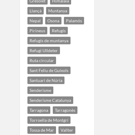
Gresolet
Himalaia
Llançà
Muntanya
Nepal
Osona
Palamós
Pirineus
Refugis
Refugis de muntanya
Refugi Ulldeter
Ruta circular
Sant Feliu de Guíxols
Santuari de Núria
Senderisme
Senderisme Catalunya
Tarragona
Tarragonès
Torroella de Montgrí
Tossa de Mar
Vallter