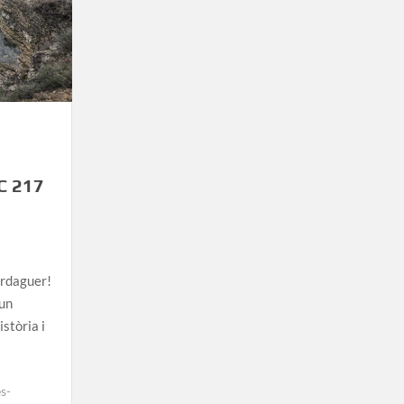
C 217
erdaguer!
 un
istòria i
es-