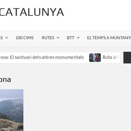
 CATALUNYA
RS
100 CIMS
RUTES
BTT
EL TEMPS A MUNTAN
santuari dels arbres monumentals
Ruta al Salt de Sallent
sona