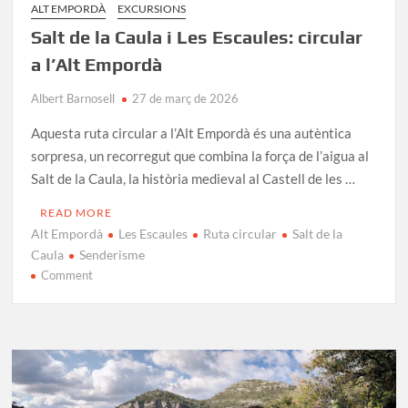
ALT EMPORDÀ
EXCURSIONS
Salt de la Caula i Les Escaules: circular
a l’Alt Empordà
Albert Barnosell
27 de març de 2026
Aquesta ruta circular a l’Alt Empordà és una autèntica
sorpresa, un recorregut que combina la força de l’aigua al
Salt de la Caula, la història medieval al Castell de les …
READ MORE
Alt Empordà
Les Escaules
Ruta circular
Salt de la
Caula
Senderisme
on
Comment
Salt
de
la
Caula
i
Les