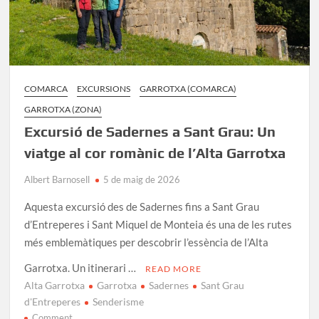
COMARCA
EXCURSIONS
GARROTXA (COMARCA)
GARROTXA (ZONA)
Excursió de Sadernes a Sant Grau: Un
viatge al cor romànic de l’Alta Garrotxa
Albert Barnosell
5 de maig de 2026
Aquesta excursió des de Sadernes fins a Sant Grau
d’Entreperes i Sant Miquel de Monteia és una de les rutes
més emblemàtiques per descobrir l’essència de l’Alta
Garrotxa. Un itinerari …
READ MORE
Alta Garrotxa
Garrotxa
Sadernes
Sant Grau
d'Entreperes
Senderisme
on
Comment