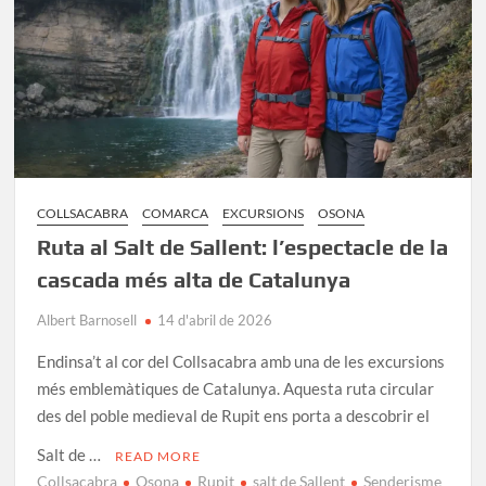
monumentals
COLLSACABRA
COMARCA
EXCURSIONS
OSONA
Ruta al Salt de Sallent: l’espectacle de la
cascada més alta de Catalunya
Albert Barnosell
14 d'abril de 2026
Endinsa’t al cor del Collsacabra amb una de les excursions
més emblemàtiques de Catalunya. Aquesta ruta circular
des del poble medieval de Rupit ens porta a descobrir el
Salt de …
READ MORE
Collsacabra
Osona
Rupit
salt de Sallent
Senderisme