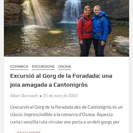
Les
piscines
turqueses
de
la
Garrotxa
COMARCA
EXCURSIONS
OSONA
Excursió al Gorg de la Foradada: una
joia amagada a Cantonigròs
Albert Barnosell
31 de març de 2026
L’excursió al Gorg de la Foradada des de Cantonigròs és un
clàssic imprescindible a la comarca d’Osona. Aquesta
curta i senzilla ruta circular ens porta a un dels gorgs per
…
READ MORE