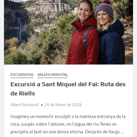
Escaules:
circular
a
l’Alt
Empordà
EXCURSIONS
VALLÈS ORIENTAL
Excursió a Sant Miquel del Fai: Ruta des
de Riells
Albert Barnosell
24 de febrer de 2026
Imagineu un monestir esculpit a la mateixa entranya de la
roca, suspès sobre l’abisme, on l’aigua del riu Tenes es
precipita al buit en una dansa eterna. Després de llargs …