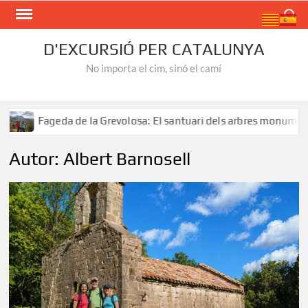
Skip
Search
to
content
D'EXCURSIÓ PER CATALUNYA
No importa el cim, sinó el camí
Grevolosa: El santuari dels arbres monumentals
Ruta al S
Autor:
Albert Barnosell