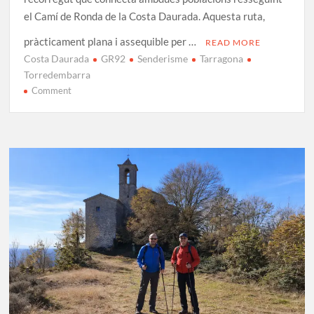
el Camí de Ronda de la Costa Daurada. Aquesta ruta,
pràcticament plana i assequible per …
READ MORE
Costa Daurada
GR92
Senderisme
Tarragona
Torredembarra
on
Comment
GR92
Etapa
25:
Torredembarra
–
Tarragona