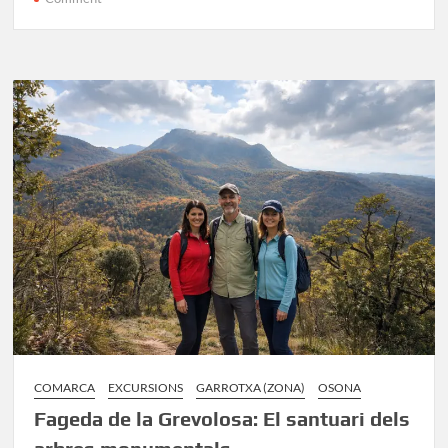
Excursió
de
Sadernes
a
Sant
Grau:
Un
viatge
al
cor
romànic
de
l’Alta
Garrotxa
COMARCA
EXCURSIONS
GARROTXA (ZONA)
OSONA
Fageda de la Grevolosa: El santuari dels