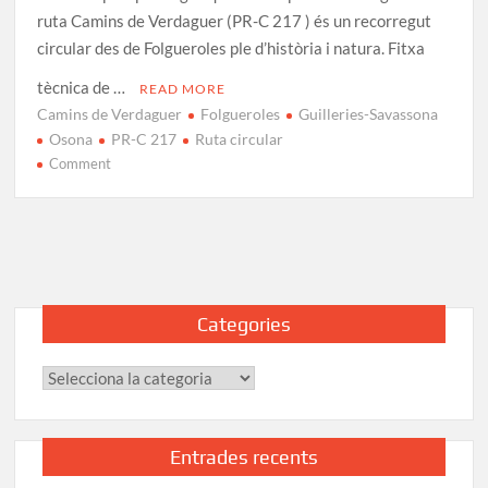
ruta Camins de Verdaguer (PR-C 217 ) és un recorregut
circular des de Folgueroles ple d’història i natura. Fitxa
tècnica de …
READ MORE
Camins de Verdaguer
Folgueroles
Guilleries-Savassona
Osona
PR-C 217
Ruta circular
on
Comment
Ruta
Camins
de
Verdaguer
PR-
C
Categories
217
des
Categories
de
Folgueroles
Entrades recents