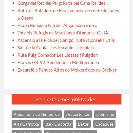
Gorgs del Rec del Puig: Ruta pel Camí Ral des…
Ruta als Bufadors de Beví: un bosc de conte de fades
a Osona
Etapa Rebost a Niu de l’Àliga: Sostre de…
Tots els Refugis de Muntanya d’Andorra [GUIA]
Ascensió a la Pica del Canigó: Ruta i Consells Útils
Salt de la Caula i Les Escaules: circular a…
Ruta Puig Cornador Les Llosses i Puigdon
Etapes GR-92: Sender de la Mediterrànea
Excursió a Penyes Altes de Moixeró des de Gréixer
Etiquetes més utilitzades
Aiguamolls de l'Empordà
Aigüestortes
alpinisme
Alta Garrotxa
Baix Empordà
Begur
Cadaqués