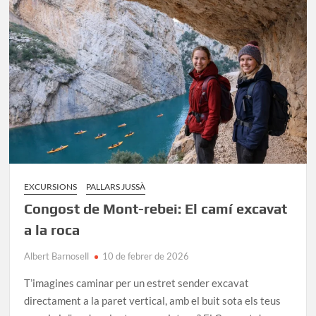
Pujada
al
cim
des
del
Monestir
EXCURSIONS
PALLARS JUSSÀ
Congost de Mont-rebei: El camí excavat
a la roca
Albert Barnosell
10 de febrer de 2026
T’imagines caminar per un estret sender excavat
directament a la paret vertical, amb el buit sota els teus