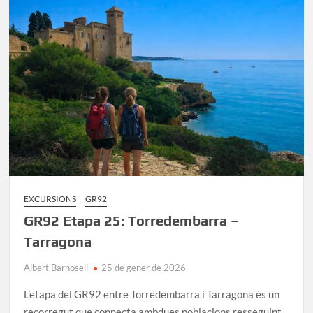
Beví:
un
bosc
de
conte
de
fades
a
Osona
EXCURSIONS
GR92
GR92 Etapa 25: Torredembarra –
Tarragona
Albert Barnosell
25 de gener de 2026
L’etapa del GR92 entre Torredembarra i Tarragona és un
recorregut que connecta ambdues poblacions resseguint