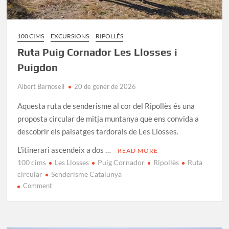
100 CIMS
EXCURSIONS
RIPOLLÈS
Ruta Puig Cornador Les Llosses i
Puigdon
Albert Barnosell
20 de gener de 2026
Aquesta ruta de senderisme al cor del Ripollès és una
proposta circular de mitja muntanya que ens convida a
descobrir els paisatges tardorals de Les Llosses.
L’itinerari ascendeix a dos …
READ MORE
100 cims
Les Llosses
Puig Cornador
Ripollès
Ruta
circular
Senderisme Catalunya
on
Comment
Ruta
Puig
Cornador