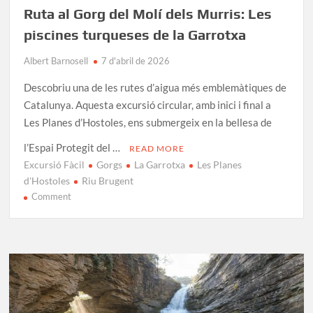
Ruta al Gorg del Molí dels Murris: Les
piscines turqueses de la Garrotxa
Albert Barnosell
7 d'abril de 2026
Descobriu una de les rutes d’aigua més emblemàtiques de
Catalunya. Aquesta excursió circular, amb inici i final a
Les Planes d’Hostoles, ens submergeix en la bellesa de
l’Espai Protegit del …
READ MORE
Excursió Fàcil
Gorgs
La Garrotxa
Les Planes
d'Hostoles
Riu Brugent
on
Comment
Ruta
al
Gorg
del
Molí
dels
Murris: