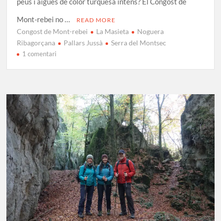
peus i aigües de color turquesa intens? El Congost de
Mont-rebei no …
READ MORE
Congost de Mont-rebei
La Masieta
Noguera
Ribagorçana
Pallars Jussà
Serra del Montsec
a
1 comentari
Congost
de
Mont-
rebei:
El
camí
excavat
a
la
roca