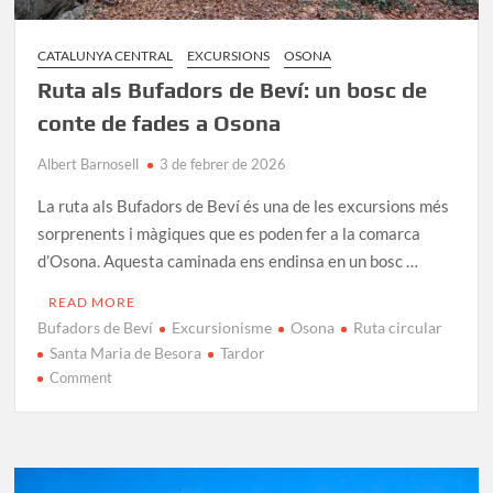
CATALUNYA CENTRAL
EXCURSIONS
OSONA
Ruta als Bufadors de Beví: un bosc de
conte de fades a Osona
Albert Barnosell
3 de febrer de 2026
La ruta als Bufadors de Beví és una de les excursions més
sorprenents i màgiques que es poden fer a la comarca
d’Osona. Aquesta caminada ens endinsa en un bosc …
READ MORE
Bufadors de Beví
Excursionisme
Osona
Ruta circular
Santa Maria de Besora
Tardor
on
Comment
Ruta
als
Bufadors
de