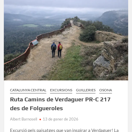
Les
Llosses
i
Puigdon
CATALUNYA CENTRAL
EXCURSIONS
GUILLERIES
OSONA
Ruta Camins de Verdaguer PR-C 217
des de Folgueroles
Albert Barnosell
13 de gener de 2026
Excursió pels paisatges que van inspirar a Verdaguer! La