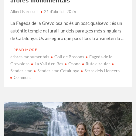
arbres monumentals
Albert Barnosell
21 d'abril de 2026
La Fageda de la Grevolosa no és un bosc qualsevol; és un
autèntic temple natural i un dels paratges més singulars
de Catalunya. Us asseguro que pocs llocs transmeten la …
READ MORE
arbres monumentals
Coll de Bracons
Fageda de la
Grevolosa
La Vall d'en Bas
Osona
Ruta circular
Senderisme
Senderisme Catalunya
Serra dels Llancers
on
Comment
Fageda
de
la
Grevolosa:
El
santuari
dels
arbres