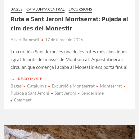
BAGES
CATALUNYA CENTRAL
EXCURSIONS
Ruta a Sant Jeroni Montserrat: Pujada al
cim des del Monestir
Albert Barnosell
17 de febrer de 2026
L’excursió a Sant Jeroni és una de les rutes més clàssiques
i gratificants del massís de Montserrat. Aquest itinerari
circular, que comença i acaba al Monestir, ens porta fins al
…
READ MORE
Bages
Catalunya
Excursió a Montserrat
Montserrat
Pujada a Sant Jeroni
Sant Jeroni
Senderisme
on
Comment
Ruta
a
Sant
Jeroni
Montserrat: