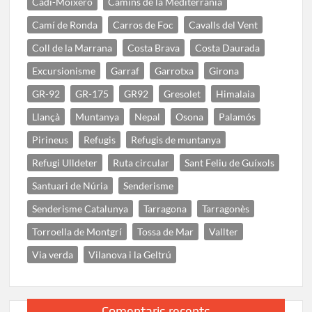
Cadí-Moixeró
Camins de la Mediterrània
Camí de Ronda
Carros de Foc
Cavalls del Vent
Coll de la Marrana
Costa Brava
Costa Daurada
Excursionisme
Garraf
Garrotxa
Girona
GR-92
GR-175
GR92
Gresolet
Himalaia
Llançà
Muntanya
Nepal
Osona
Palamós
Pirineus
Refugis
Refugis de muntanya
Refugi Ulldeter
Ruta circular
Sant Feliu de Guíxols
Santuari de Núria
Senderisme
Senderisme Catalunya
Tarragona
Tarragonès
Torroella de Montgrí
Tossa de Mar
Vallter
Via verda
Vilanova i la Geltrú
Comentaris recents