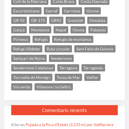
Coll de la Marrana
Costa Brava
Costa Daurada
Excursionisme
Garraf
Garrotxa
Girona
GR-92
GR-175
GR92
Gresolet
Himalaia
Llançà
Muntanya
Nepal
Osona
Palamós
Pirineus
Refugis
Refugis de muntanya
Refugi Ulldeter
Ruta circular
Sant Feliu de Guíxols
Santuari de Núria
Senderisme
Senderisme Catalunya
Tarragona
Tarragonès
Torroella de Montgrí
Tossa de Mar
Vallter
Via verda
Vilanova i la Geltrú
Comentaris recents
Kiko
en
Pujada a la Pica d’Estats (3.133 m) per Vallferrera