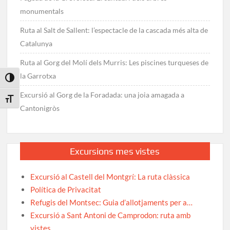
monumentals
Ruta al Salt de Sallent: l’espectacle de la cascada més alta de
Catalunya
Ruta al Gorg del Molí dels Murris: Les piscines turqueses de
la Garrotxa
Toggle High Contrast
Excursió al Gorg de la Foradada: una joia amagada a
Toggle Font size
Cantonigròs
Excursions mes vistes
Excursió al Castell del Montgrí: La ruta clàssica
Política de Privacitat
Refugis del Montsec: Guia d’allotjaments per a…
Excursió a Sant Antoni de Camprodon: ruta amb
vistes…