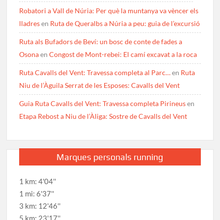
Robatori a Vall de Núria: Per què la muntanya va vèncer els
lladres
en
Ruta de Queralbs a Núria a peu: guia de l’excursió
Ruta als Bufadors de Beví: un bosc de conte de fades a
Osona
en
Congost de Mont-rebei: El camí excavat a la roca
Ruta Cavalls del Vent: Travessa completa al Parc…
en
Ruta
Niu de l’Àguila Serrat de les Esposes: Cavalls del Vent
Guia Ruta Cavalls del Vent: Travessa completa Pirineus
en
Etapa Rebost a Niu de l’Àliga: Sostre de Cavalls del Vent
Marques personals running
1 km: 4'04''
1 mi: 6'37''
3 km: 12'46''
5 km: 23'17''