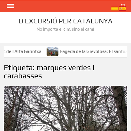
Skip
Search
to
content
D'EXCURSIÓ PER CATALUNYA
No importa el cim, sinó el camí
e l’Alta Garrotxa
Fageda de la Grevolosa: El santuari d
Etiqueta:
marques verdes i
carabasses