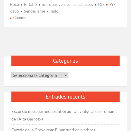
Roca
El Talló
marques verdes i carabasses
Oix
Pr-
c186
Senderisme
Talló
on
Comment
Excursió
a
El
Talló
(1276
m):
Categories
Ruta
a
Categories
la
Garrotxa
Entrades recents
Excursió de Sadernes a Sant Grau: Un viatge al cor romànic
de l’Alta Garrotxa
Fageda de la Grevolosa: El santuari dels arbres