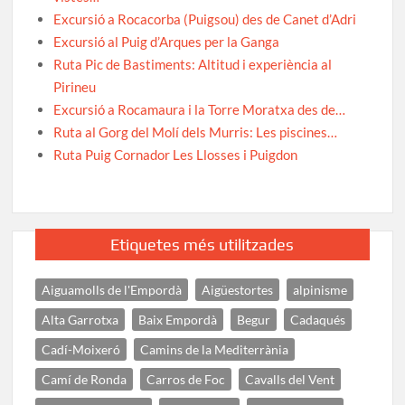
Excursió a Rocacorba (Puigsou) des de Canet d’Adri
Excursió al Puig d’Arques per la Ganga
Ruta Pic de Bastiments: Altitud i experiència al
Pirineu
Excursió a Rocamaura i la Torre Moratxa des de…
Ruta al Gorg del Molí dels Murris: Les piscines…
Ruta Puig Cornador Les Llosses i Puigdon
Etiquetes més utilitzades
Aiguamolls de l'Empordà
Aigüestortes
alpinisme
Alta Garrotxa
Baix Empordà
Begur
Cadaqués
Cadí-Moixeró
Camins de la Mediterrània
Camí de Ronda
Carros de Foc
Cavalls del Vent