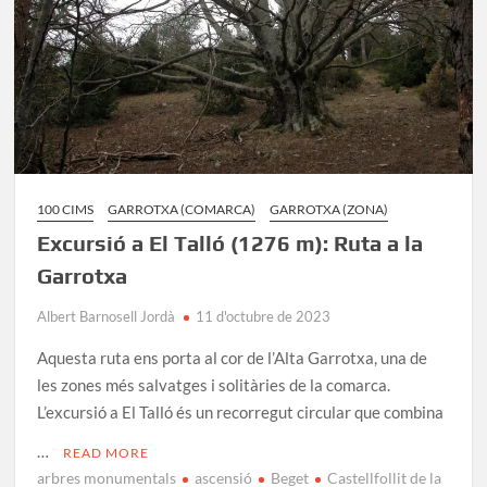
100 CIMS
GARROTXA (COMARCA)
GARROTXA (ZONA)
Excursió a El Talló (1276 m): Ruta a la
Garrotxa
Albert Barnosell Jordà
11 d'octubre de 2023
Aquesta ruta ens porta al cor de l’Alta Garrotxa, una de
les zones més salvatges i solitàries de la comarca.
L’excursió a El Talló és un recorregut circular que combina
…
READ MORE
arbres monumentals
ascensió
Beget
Castellfollit de la