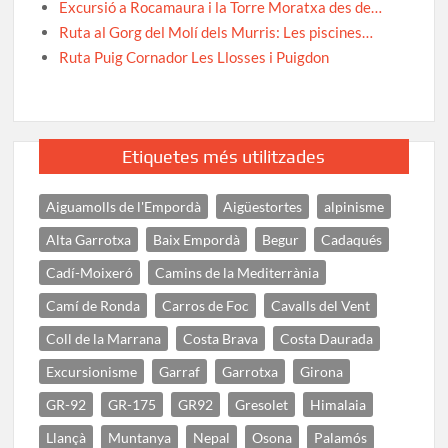
Excursió a Rocamaura i la Torre Moratxa des de…
Ruta al Gorg del Molí dels Murris: Les piscines…
Ruta Puig Cornador Les Llosses i Puigdon
Etiquetes més utilitzades
Aiguamolls de l'Empordà
Aigüestortes
alpinisme
Alta Garrotxa
Baix Empordà
Begur
Cadaqués
Cadí-Moixeró
Camins de la Mediterrània
Camí de Ronda
Carros de Foc
Cavalls del Vent
Coll de la Marrana
Costa Brava
Costa Daurada
Excursionisme
Garraf
Garrotxa
Girona
GR-92
GR-175
GR92
Gresolet
Himalaia
Llançà
Muntanya
Nepal
Osona
Palamós