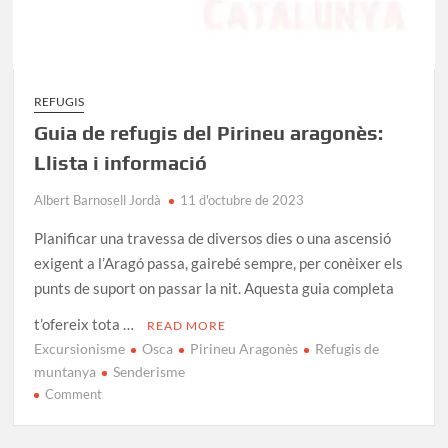
REFUGIS
Guia de refugis del Pirineu aragonès:
Llista i informació
Albert Barnosell Jordà
11 d'octubre de 2023
Planificar una travessa de diversos dies o una ascensió
exigent a l’Aragó passa, gairebé sempre, per conèixer els
punts de suport on passar la nit. Aquesta guia completa
t’ofereix tota …
READ MORE
Excursionisme
Osca
Pirineu Aragonès
Refugis de
muntanya
Senderisme
on
Comment
Guia
de