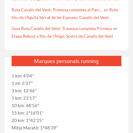
Ruta Cavalls del Vent: Travessa completa al Parc…
en
Ruta
Niu de l’Àguila Serrat de les Esposes: Cavalls del Vent
Guia Ruta Cavalls del Vent: Travessa completa Pirineus
en
Etapa Rebost a Niu de l’Àliga: Sostre de Cavalls del Vent
Marques personals running
1 km: 4'04''
1 mi: 6'37''
3 km: 12'46''
5 km: 23'17''
10 km: 48'56''
15 km: 1º16'01''
20 km: 1º42'25''
Mitja Marató: 1º48'39''