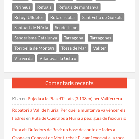
Pirineus
Refugis
Refugis de muntanya
Refugi Ulldeter
Ruta circular
Sant Feliu de Guíxols
Santuari de Núria
Senderisme
Senderisme Catalunya
Tarragona
Tarragonès
Torroella de Montgrí
Tossa de Mar
Vallter
Via verda
Vilanova i la Geltrú
Comentaris recents
Kiko
en
Pujada a la Pica d’Estats (3.133 m) per Vallferrera
Robatori a Vall de Núria: Per què la muntanya va vèncer els
lladres
en
Ruta de Queralbs a Núria a peu: guia de l’excursió
Ruta als Bufadors de Beví: un bosc de conte de fades a
Osona
en
Congost de Mont-rebei: El camí excavat a la roca