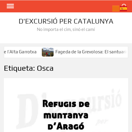
Skip
Search
to
content
D'EXCURSIÓ PER CATALUNYA
No importa el cim, sinó el camí
l’Alta Garrotxa
Fageda de la Grevolosa: El santuari del
Etiqueta:
Osca