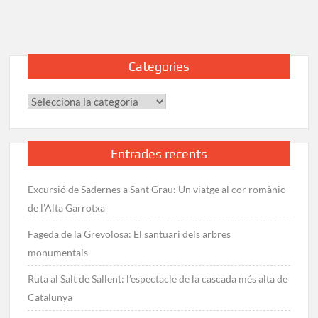
refugis
del
Pirineu
aragonès:
Categories
Llista
i
Categories
informació
Entrades recents
Excursió de Sadernes a Sant Grau: Un viatge al cor romànic
de l’Alta Garrotxa
Fageda de la Grevolosa: El santuari dels arbres
monumentals
Ruta al Salt de Sallent: l’espectacle de la cascada més alta de
Catalunya