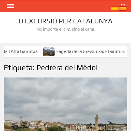
Skip
Search
to
content
D'EXCURSIÓ PER CATALUNYA
No importa el cim, sinó el camí
l’Alta Garrotxa
Fageda de la Grevolosa: El santuari del
Etiqueta:
Pedrera del Mèdol