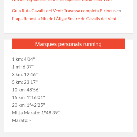
Guia Ruta Cavalls del Vent: Travessa completa Pirineus
en
Etapa Rebost a Niu de l’Àliga: Sostre de Cavalls del Vent
Marques personals running
1 km: 4'04''
1 mi: 6'37''
3 km: 12'46''
5 km: 23'17''
10 km: 48'56''
15 km: 1º16'01''
20 km: 1º42'25''
Mitja Marató: 1º48'39''
Marató: -