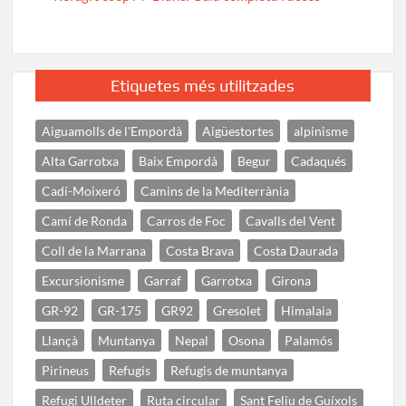
Etiquetes més utilitzades
Aiguamolls de l'Empordà
Aigüestortes
alpinisme
Alta Garrotxa
Baix Empordà
Begur
Cadaqués
Cadí-Moixeró
Camins de la Mediterrània
Camí de Ronda
Carros de Foc
Cavalls del Vent
Coll de la Marrana
Costa Brava
Costa Daurada
Excursionisme
Garraf
Garrotxa
Girona
GR-92
GR-175
GR92
Gresolet
Himalaia
Llançà
Muntanya
Nepal
Osona
Palamós
Pirineus
Refugis
Refugis de muntanya
Refugi Ulldeter
Ruta circular
Sant Feliu de Guíxols