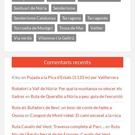
Santuari de Núria
Senderisme
Senderisme Catalunya
Tarragona
Tarragonès
Torroella de Montgrí
Tossa de Mar
Vallter
Via verda
Vilanova i la Geltrú
Comentaris recents
Kiko
en
Pujada a la Pica d’Estats (3.133 m) per Vallferrera
Robatori a Vall de Núria: Per què la muntanya va vèncer els
lladres
en
Ruta de Queralbs a Núria a peu: guia de l’excursió
Ruta als Bufadors de Beví: un bosc de conte de fades a
Osona
en
Congost de Mont-rebei: El camí excavat a la roca
Ruta Cavalls del Vent: Travessa completa al Parc…
en
Ruta
Niu de l’Àguila Serrat de les Esposes: Cavalls del Vent