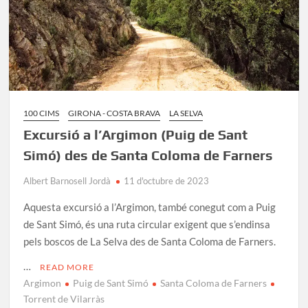
100 CIMS
GIRONA - COSTA BRAVA
LA SELVA
Excursió a l’Argimon (Puig de Sant
Simó) des de Santa Coloma de Farners
Albert Barnosell Jordà
11 d'octubre de 2023
Aquesta excursió a l’Argimon, també conegut com a Puig
de Sant Simó, és una ruta circular exigent que s’endinsa
pels boscos de La Selva des de Santa Coloma de Farners.
…
READ MORE
Argimon
Puig de Sant Simó
Santa Coloma de Farners
Torrent de Vilarràs