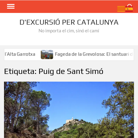
Skip
Search
to
content
D'EXCURSIÓ PER CATALUNYA
No importa el cim, sinó el camí
Alta Garrotxa
Fageda de la Grevolosa: El santuari dels 
Etiqueta:
Puig de Sant Simó