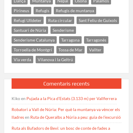
Llançà
Muntanya
Nepal
Osona
Palamós
Pirineus
Refugis
Refugis de muntanya
Refugi Ulldeter
Ruta circular
Sant Feliu de Guíxols
Santuari de Núria
Senderisme
Senderisme Catalunya
Tarragona
Tarragonès
Torroella de Montgrí
Tossa de Mar
Vallter
Via verda
Vilanova i la Geltrú
Comentaris recents
Kiko
en
Pujada a la Pica d’Estats (3.133 m) per Vallferrera
Robatori a Vall de Núria: Per què la muntanya va vèncer els
lladres
en
Ruta de Queralbs a Núria a peu: guia de l’excursió
Ruta als Bufadors de Beví: un bosc de conte de fades a