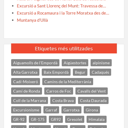
Excursió a Sant Llorenç del Munt: Travessa de…
Excursió a Rocamaura i la Torre Moratxa des de…
Muntanya d’Ullà
Etiquetes més utilitzades
Aiguamolls de l'Empordà
Aigüestortes
alpinisme
Alta Garrotxa
Baix Empordà
Begur
Cadaqués
Cadí-Moixeró
Camins de la Mediterrània
Camí de Ronda
Carros de Foc
Cavalls del Vent
Coll de la Marrana
Costa Brava
Costa Daurada
Excursionisme
Garraf
Garrotxa
Girona
GR-92
GR-175
GR92
Gresolet
Himalaia