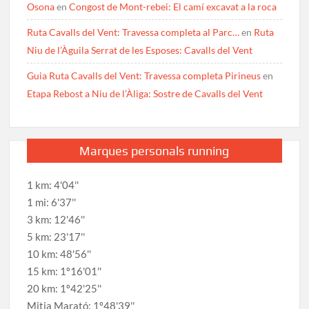
Osona
en
Congost de Mont-rebei: El camí excavat a la roca
Ruta Cavalls del Vent: Travessa completa al Parc…
en
Ruta
Niu de l’Àguila Serrat de les Esposes: Cavalls del Vent
Guia Ruta Cavalls del Vent: Travessa completa Pirineus
en
Etapa Rebost a Niu de l’Àliga: Sostre de Cavalls del Vent
Marques personals running
1 km: 4'04''
1 mi: 6'37''
3 km: 12'46''
5 km: 23'17''
10 km: 48'56''
15 km: 1º16'01''
20 km: 1º42'25''
Mitja Marató: 1º48'39''