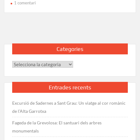
a
1 comentari
Excursió
a
l’Argimon
(Puig
de
Sant
Categories
Simó)
des
Categories
de
Santa
Coloma
de
Entrades recents
Farners
Excursió de Sadernes a Sant Grau: Un viatge al cor romànic
de l’Alta Garrotxa
Fageda de la Grevolosa: El santuari dels arbres
monumentals