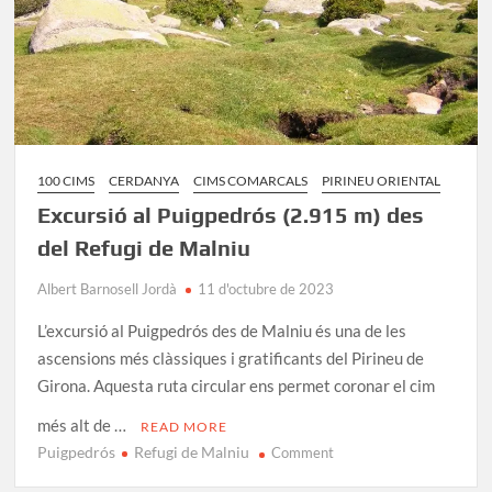
100 CIMS
CERDANYA
CIMS COMARCALS
PIRINEU ORIENTAL
Excursió al Puigpedrós (2.915 m) des
del Refugi de Malniu
Albert Barnosell Jordà
11 d'octubre de 2023
L’excursió al Puigpedrós des de Malniu és una de les
ascensions més clàssiques i gratificants del Pirineu de
Girona. Aquesta ruta circular ens permet coronar el cim
més alt de …
READ MORE
Puigpedrós
Refugi de Malniu
on
Comment
Excursió