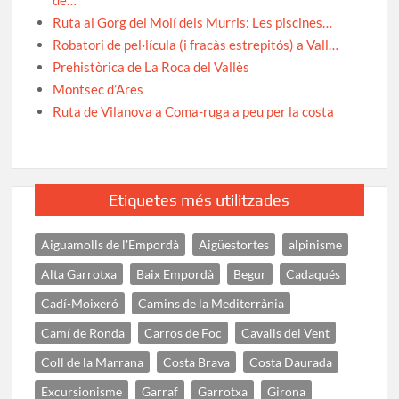
Ruta al Gorg del Molí dels Murris: Les piscines…
Robatori de pel·lícula (i fracàs estrepitós) a Vall…
Prehistòrica de La Roca del Vallès
Montsec d’Ares
Ruta de Vilanova a Coma-ruga a peu per la costa
Etiquetes més utilitzades
Aiguamolls de l'Empordà
Aigüestortes
alpinisme
Alta Garrotxa
Baix Empordà
Begur
Cadaqués
Cadí-Moixeró
Camins de la Mediterrània
Camí de Ronda
Carros de Foc
Cavalls del Vent
Coll de la Marrana
Costa Brava
Costa Daurada
Excursionisme
Garraf
Garrotxa
Girona