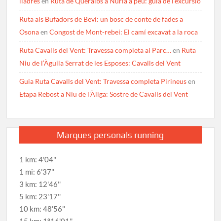
lladres
en
Ruta de Queralbs a Núria a peu: guia de l’excursió
Ruta als Bufadors de Beví: un bosc de conte de fades a
Osona
en
Congost de Mont-rebei: El camí excavat a la roca
Ruta Cavalls del Vent: Travessa completa al Parc…
en
Ruta
Niu de l’Àguila Serrat de les Esposes: Cavalls del Vent
Guia Ruta Cavalls del Vent: Travessa completa Pirineus
en
Etapa Rebost a Niu de l’Àliga: Sostre de Cavalls del Vent
Marques personals running
1 km: 4'04''
1 mi: 6'37''
3 km: 12'46''
5 km: 23'17''
10 km: 48'56''