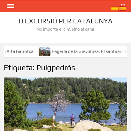
Skip
Search
to
content
D'EXCURSIÓ PER CATALUNYA
No importa el cim, sinó el camí
Alta Garrotxa
Fageda de la Grevolosa: El santuari dels 
Etiqueta:
Puigpedrós