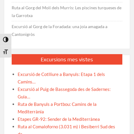
Ruta al Gorg del Molí dels Murris: Les piscines turqueses de
la Garrotxa
Excursió al Gorg de la Foradada: una joia amagada a
Cantonigròs
Toggle High Contrast
Toggle Font size
Excursions mes vistes
Excursió de Cotlliure a Banyuls: Etapa 1 dels
Camins…
Excursió al Puig de Bassegoda des de Sadernes:
Guia…
Ruta de Banyuls a Portbou: Camins de la
Mediterrània
Etapes GR-92: Sender de la Mediterrànea
Ruta al Comaloforno (3.031 m) i Besiberri Sud des
de…