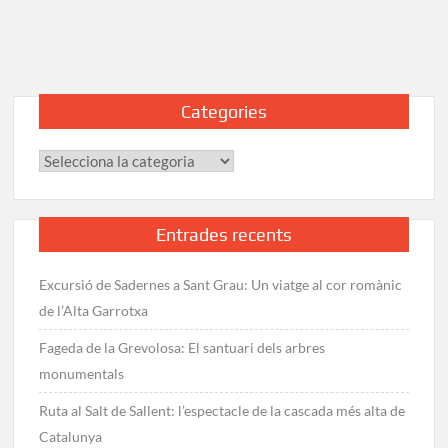
al
Puigpedrós
(2.915
m)
des
Categories
del
Refugi
Categories
de
Malniu
Entrades recents
Excursió de Sadernes a Sant Grau: Un viatge al cor romànic
de l’Alta Garrotxa
Fageda de la Grevolosa: El santuari dels arbres
monumentals
Ruta al Salt de Sallent: l’espectacle de la cascada més alta de
Catalunya