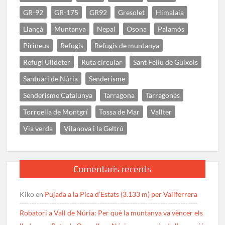
GR-92
GR-175
GR92
Gresolet
Himalaia
Llançà
Muntanya
Nepal
Osona
Palamós
Pirineus
Refugis
Refugis de muntanya
Refugi Ulldeter
Ruta circular
Sant Feliu de Guíxols
Santuari de Núria
Senderisme
Senderisme Catalunya
Tarragona
Tarragonès
Torroella de Montgrí
Tossa de Mar
Vallter
Via verda
Vilanova i la Geltrú
Comentaris recents
Kiko
en
Pujada a la Pica d’Estats (3.133 m) per Vallferrera
Robatori a Vall de Núria: Per què la muntanya va vèncer els