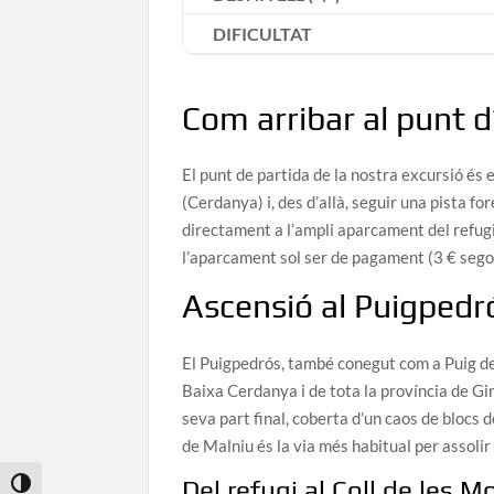
DIFICULTAT
Com arribar al punt d’
El punt de partida de la nostra excursió és e
(Cerdanya) i, des d’allà, seguir una pista f
directament a l’ampli aparcament del refugi
l’aparcament sol ser de pagament (3 € segon
Ascensió al Puigpedr
El Puigpedrós, també conegut com a Puig de 
Baixa Cerdanya i de tota la província de Gir
seva part final, coberta d’un caos de blocs d
de Malniu és la via més habitual per assolir 
Del refugi al Coll de les M
Toggle High Contrast