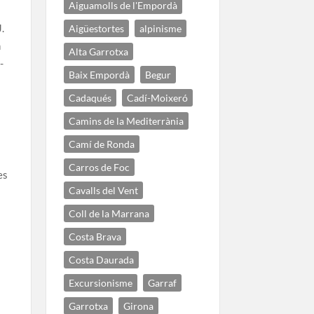
Aiguamolls de l'Empordà
.
Aigüestortes
alpinisme
n
Alta Garrotxa
-
Baix Empordà
Begur
Cadaqués
Cadí-Moixeró
Camins de la Mediterrània
Camí de Ronda
Carros de Foc
es
Cavalls del Vent
Coll de la Marrana
Costa Brava
Costa Daurada
Excursionisme
Garraf
Garrotxa
Girona