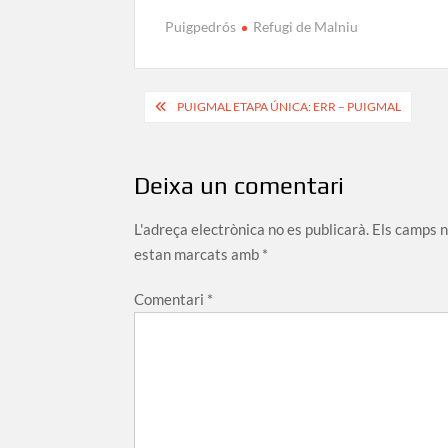
Puigpedrós
Refugi de Malniu
Navegació
PUIGMAL ETAPA ÚNICA: ERR – PUIGMAL
d'entrades
Deixa un comentari
L'adreça electrònica no es publicarà.
Els camps 
estan marcats amb
*
Comentari
*