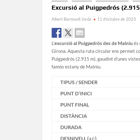
Excursió al Puigpedrós (2.915
Albert Barnosell Jordà
11 d'octubre de 2023
L’
excursió al Puigpedrós des de Malniu
és 
Girona. Aquesta ruta circular ens permet co
Puigpedrós (2.915 m), gaudint d’unes viste
famós estany de Malniu.
TIPUS / SENDER
PUNT D’INICI
PUNT FINAL
DISTÀNCIA
DURADA
DESNIVELL (+/-)