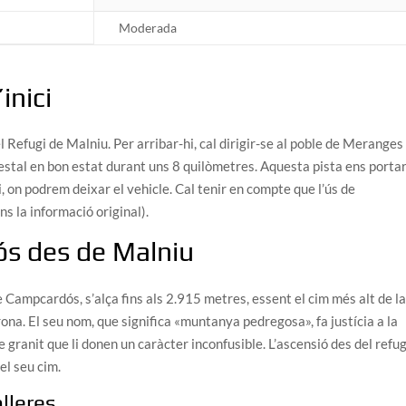
Moderada
inici
l Refugi de Malniu. Per arribar-hi, cal dirigir-se al poble de Meranges
orestal en bon estat durant uns 8 quilòmetres. Aquesta pista ens porta
, on podrem deixar el vehicle. Cal tenir en compte que l’ús de
s la informació original).
ós des de Malniu
Campcardós, s’alça fins als 2.915 metres, essent el cim més alt de l
ona. El seu nom, que significa «muntanya pedregosa», fa justícia a la
e granit que li donen un caràcter inconfusible. L’ascensió des del refug
el seu cim.
olleres