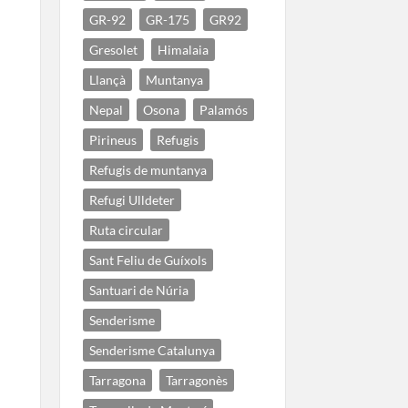
GR-92
GR-175
GR92
Gresolet
Himalaia
Llançà
Muntanya
Nepal
Osona
Palamós
Pirineus
Refugis
Refugis de muntanya
Refugi Ulldeter
Ruta circular
Sant Feliu de Guíxols
Santuari de Núria
Senderisme
Senderisme Catalunya
Tarragona
Tarragonès