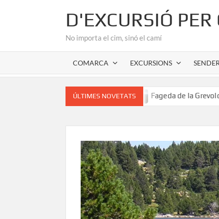
Skip
D'EXCURSIÓ PER
to
content
No importa el cim, sinó el camí
COMARCA
EXCURSIONS
SENDE
nic de l’Alta Garrotxa
Fageda de la Grevolosa: El santua
ÚLTIMES NOVETATS