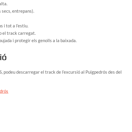
lta.
s secs, entrepans).
i tot a l’estiu.
 el track carregat.
ujada i protegir els genolls a la baixada.
ió
S, podeu descarregar el track de l’excursió al Puigpedrós des del
edrós