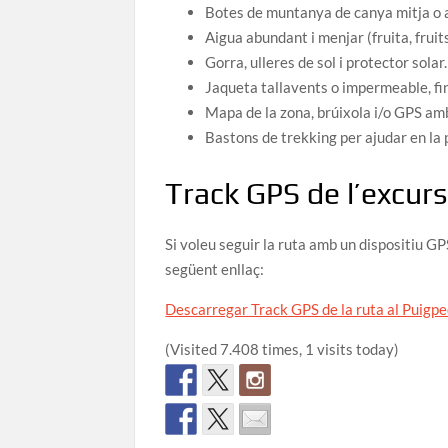
Botes de muntanya de canya mitja o a
Aigua abundant i menjar (fruita, fruit
Gorra, ulleres de sol i protector solar.
Jaqueta tallavents o impermeable, fins 
Mapa de la zona, brúixola i/o GPS amb
Bastons de trekking per ajudar en la p
Track GPS de l’excurs
Si voleu seguir la ruta amb un dispositiu GP
següent enllaç:
Descarregar Track GPS de la ruta al Puigp
(Visited 7.408 times, 1 visits today)