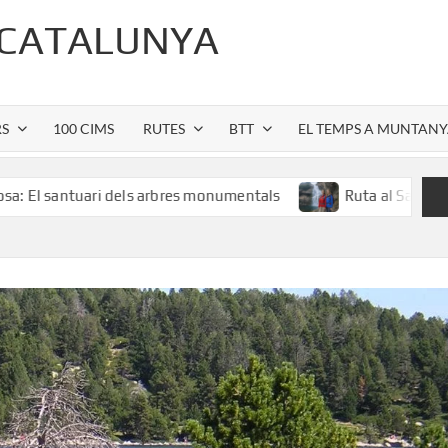
 CATALUNYA
RS
100 CIMS
RUTES
BTT
EL TEMPS A MUNTAN
ri dels arbres monumentals
Ruta al Salt de Sallent: l’es