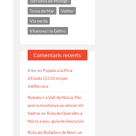
Torroella de Montgrí
Tossa de Mar
Vallter
Via verda
Vilanova i la Geltrú
Comentaris recents
Kiko
en
Pujada a la Pica
d’Estats (3.133 m) per
Vallferrera
Robatori a Vall de Núria: Per
què la muntanya va vèncer els
lladres
en
Ruta de Queralbs a
Núria a peu: guia de l’excursió
Ruta als Bufadors de Beví: un