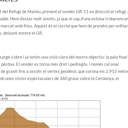
el Refugi de Malniu, prenent el sender GR-11 en direcció al refugi J
radable. Hem d’estar molt atents, ja que al cap d’una estona trobarem u
 marcat amb fites. Aquest és el corriol que hem de prendre per enfilar
s, deixant enrere el GR.
satge s’obre i ja tenim una visió clara del nostre objectiu: la pala final
té pèrdua. El sender es torna més dret i pedregós, i només cal anar
 de granit fins a assolir el vèrtex geodèsic que corona els 2.915 metr
amb unes vistes espectaculars de 360 graus sobre la Cerdanya, el