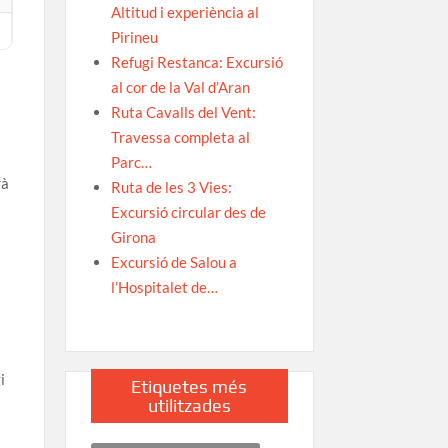
Altitud i experiència al
Pirineu
Refugi Restanca: Excursió
al cor de la Val d’Aran
Ruta Cavalls del Vent:
Travessa completa al
Parc…
rà
Ruta de les 3 Vies:
Excursió circular des de
Girona
Excursió de Salou a
l’Hospitalet de…
a
i
Etiquetes més
utilitzades