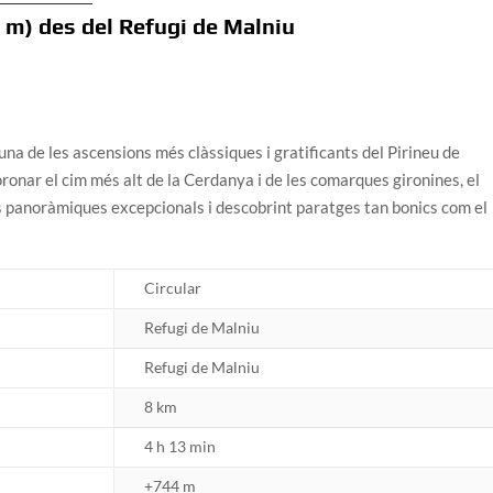
 m) des del Refugi de Malniu
una de les ascensions més clàssiques i gratificants del Pirineu de
ronar el cim més alt de la Cerdanya i de les comarques gironines, el
s panoràmiques excepcionals i descobrint paratges tan bonics com el
Circular
Refugi de Malniu
Refugi de Malniu
8 km
4 h 13 min
+744 m