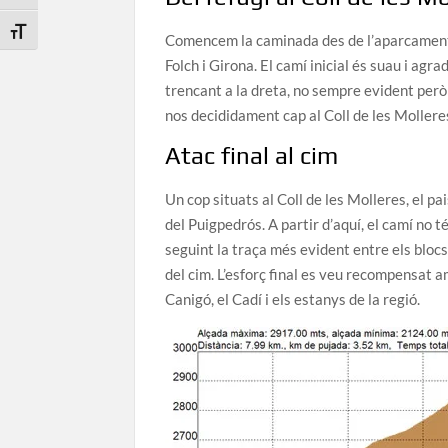
Toggle Font size
Comencem la caminada des de l’aparcament d
Folch i Girona. El camí inicial és suau i ag
trencant a la dreta, no sempre evident però
nos decididament cap al Coll de les Mollere
Atac final al cim
Un cop situats al Coll de les Molleres, el pai
del Puigpedrós. A partir d’aquí, el camí no 
seguint la traça més evident entre els blocs
del cim. L’esforç final es veu recompensat 
Canigó, el Cadí i els estanys de la regió.