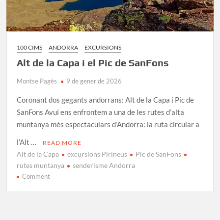
100 CIMS
ANDORRA
EXCURSIONS
Alt de la Capa i el Pic de SanFons
Montse Pagès
9 de gener de 2026
Coronant dos gegants andorrans: Alt de la Capa i Pic de
SanFons Avui ens enfrontem a una de les rutes d’alta
muntanya més espectaculars d’Andorra: la ruta circular a
l’Alt …
READ MORE
Alt de la Capa
excursions Pirineus
Pic de SanFons
rutes muntanya
senderisme Andorra
on
Comment
Alt
de
la
Capa