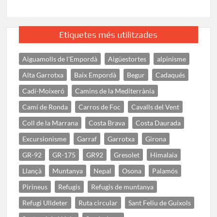
Etiquetes més utilitzades
Aiguamolls de l'Empordà
Aigüestortes
alpinisme
Alta Garrotxa
Baix Empordà
Begur
Cadaqués
Cadí-Moixeró
Camins de la Mediterrània
Camí de Ronda
Carros de Foc
Cavalls del Vent
Coll de la Marrana
Costa Brava
Costa Daurada
Excursionisme
Garraf
Garrotxa
Girona
GR-92
GR-175
GR92
Gresolet
Himalaia
Llançà
Muntanya
Nepal
Osona
Palamós
Pirineus
Refugis
Refugis de muntanya
Refugi Ulldeter
Ruta circular
Sant Feliu de Guíxols