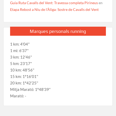
Guia Ruta Cavalls del Vent: Travessa completa Pirineus
en
Etapa Rebost a Niu de l’Àliga: Sostre de Cavalls del Vent
Marques personals running
1 km: 4'04''
1 mi: 6'37''
3 km: 12'46''
5 km: 23'17''
10 km: 48'56''
15 km: 1º16'01''
20 km: 1º42'25''
Mitja Marató: 1º48'39''
Marató: -