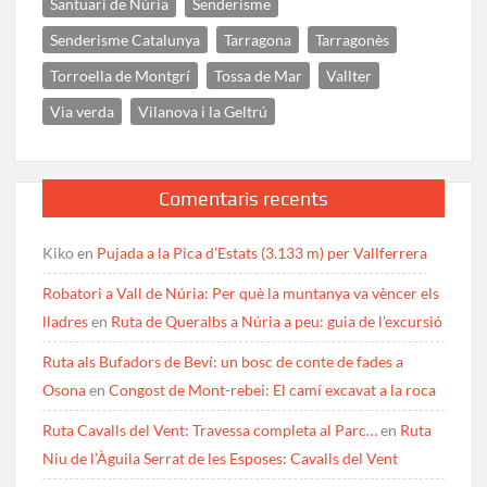
Santuari de Núria
Senderisme
Senderisme Catalunya
Tarragona
Tarragonès
Torroella de Montgrí
Tossa de Mar
Vallter
Via verda
Vilanova i la Geltrú
Comentaris recents
Kiko
en
Pujada a la Pica d’Estats (3.133 m) per Vallferrera
Robatori a Vall de Núria: Per què la muntanya va vèncer els
lladres
en
Ruta de Queralbs a Núria a peu: guia de l’excursió
Ruta als Bufadors de Beví: un bosc de conte de fades a
Osona
en
Congost de Mont-rebei: El camí excavat a la roca
Ruta Cavalls del Vent: Travessa completa al Parc…
en
Ruta
Niu de l’Àguila Serrat de les Esposes: Cavalls del Vent