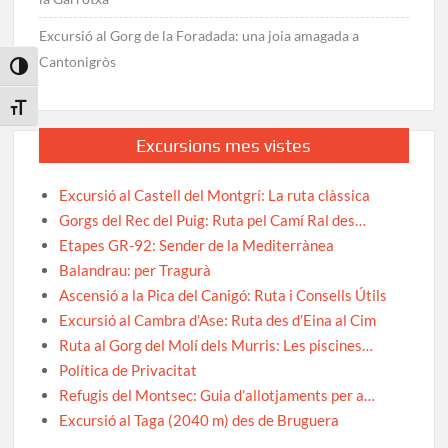
Excursió al Gorg de la Foradada: una joia amagada a
Cantonigròs
Toggle High Contrast
Toggle Font size
Excursions mes vistes
Excursió al Castell del Montgrí: La ruta clàssica
Gorgs del Rec del Puig: Ruta pel Camí Ral des…
Etapes GR-92: Sender de la Mediterrànea
Balandrau: per Tragurà
Ascensió a la Pica del Canigó: Ruta i Consells Útils
Excursió al Cambra d’Ase: Ruta des d’Eina al Cim
Ruta al Gorg del Molí dels Murris: Les piscines…
Política de Privacitat
Refugis del Montsec: Guia d’allotjaments per a…
Excursió al Taga (2040 m) des de Bruguera