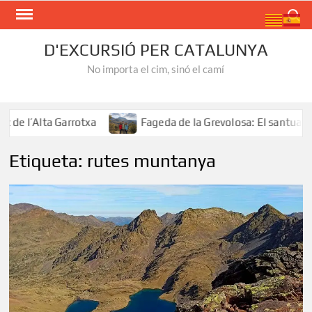
Skip
Search
to
content
D'EXCURSIÓ PER CATALUNYA
No importa el cim, sinó el camí
de l’Alta Garrotxa
Fageda de la Grevolosa: El santuari d
Etiqueta:
rutes muntanya