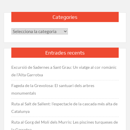
i
el
Categories
Pic
de
Categories
SanFons
Entrades recents
Excursió de Sadernes a Sant Grau: Un viatge al cor romànic
de l’Alta Garrotxa
Fageda de la Grevolosa: El santuari dels arbres
monumentals
Ruta al Salt de Sallent: l’espectacle de la cascada més alta de
Catalunya
Ruta al Gorg del Molí dels Murris: Les piscines turqueses de
la Garrotxa